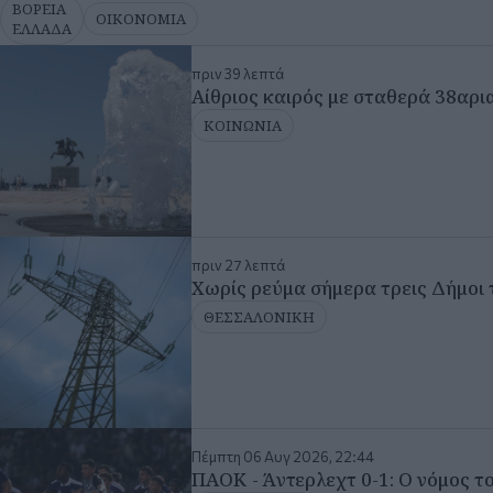
ΒΟΡΕΙΑ
ΟΙΚΟΝΟΜΙΑ
ΕΛΛΑΔΑ
πριν 39 λεπτά
Αίθριος καιρός με σταθερά 38αρι
ΚΟΙΝΩΝΙΑ
πριν 27 λεπτά
Χωρίς ρεύμα σήμερα τρεις Δήμοι 
ΘΕΣΣΑΛΟΝΙΚΗ
Πέμπτη 06 Αυγ 2026, 22:44
ΠΑΟΚ - Άντερλεχτ 0-1: Ο νόμος το