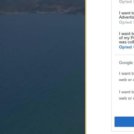
Opted 
I want 
Advertis
Opted 
I want t
of my P
was col
Opted 
Google 
I want t
web or d
I want t
web or d