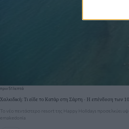
πριν 51 λεπτά
Χαλκιδική: Τι είδε το Κατάρ στη Σάρτη - Η επένδυση των 10
Το νέο πεντάστερο resort της Happy Holidays προσελκύει υψ
emakedοnia