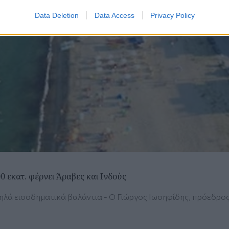
Data Deletion
Data Access
Privacy Policy
0 εκατ. φέρνει Άραβες και Ινδούς
ηλά εισοδηματικά βαλάντια - O Γιώργος Ιωσηφίδης, πρόεδρος 