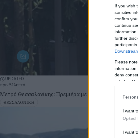
If you wish 
sensitive in
confirm you
continue se
information 
further disc
participants
Downstream 
Please note
information 
deny consent
UPDATED
in below Go
πριν 51 λεπτά
Μετρό Θεσσαλονίκης: Πρεμιέρα με τα δοκιμαστικά δρο
Persona
ΘΕΣΣΑΛΟΝΙΚΗ
I want t
Opted 
I want t