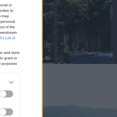
sonal or
ection to
ou may
 personal
out of the
 downstream
B’s List of
er and store
to grant or
ed purposes