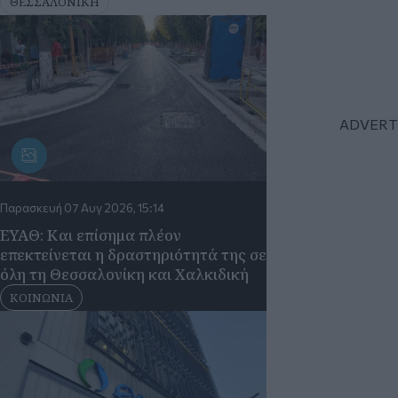
ΔΙΕΘΝΗ
9
πριν 1 ώρα
Παρασκευή 07 Αυγ 2026, 15:14
Συναγερμός για
ΕΥΑΘ: Και επίσημα πλέον
«δόλωμα» τον e
επεκτείνεται η δραστηριότητά της σε
στα ψεύτικα ema
όλη τη Θεσσαλονίκη και Χαλκιδική
υγείας
ΚΟΙΝΩΝΙΑ
ΚΟΙΝΩΝΙΑ
10
πριν 1 ώρα
Θρήνος στη μο
Πέθανε σε ηλι
σπουδαίος πα
Όρμπιτ (βίντεο
ΔΙΕΘΝΗ
Διαβάστε 