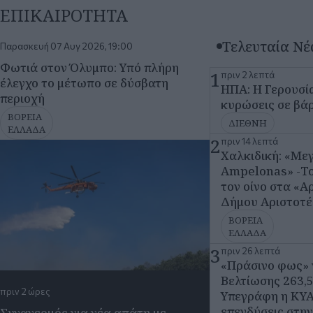
ΕΛΛΑΔΑ
2
πριν 14 λεπτά
Χαλκιδική: «Με
Ampelonas» -Το
τον οίνο στα «Α
Δήμου Αριστοτέ
ΒΟΡΕΙΑ
ΕΛΛΑΔΑ
3
πριν 26 λεπτά
«Πράσινο φως» γ
Βελτίωσης 263,5
πριν 2 ώρες
Υπεγράφη η ΚΥΑ 
επενδύσεις στη
Συναγερμός για νέα απάτη με
«δόλωμα» τον e-ΕΦΚΑ - Προσοχή
ΠΟΛΙΤΙΚΗ
στα ψεύτικα emails για την κάρτα
4
πριν 28 λεπτά
υγείας
ΠΑΟΚ: Χειρουργ
μήνυμα του Γάλ
ΚΟΙΝΩΝΙΑ
νοσοκομείο
ΑΘΛΗΤΙΣΜΟΣ
5
πριν 38 λεπτά