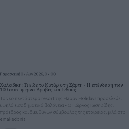
Παρασκευή 07 Αυγ 2026, 07:00
Χαλκιδική: Τι είδε το Κατάρ στη Σάρτη - Η επένδυση των
100 εκατ. φέρνει Άραβες και Ινδούς
Το νέο πεντάστερο resort της Happy Holidays προσελκύει
υψηλά εισοδηματικά βαλάντια - O Γιώργος Ιωσηφίδης,
πρόεδρος και διευθύνων σύμβουλος της εταιρείας, μιλά στο
emakedοnia
ΒΟΡΕΙΑ
ΟΙΚΟΝΟΜΙΑ
ΕΛΛΑΔΑ
Παρασκευή 07 Αυγ
Παρασκευή 07 Αυγ
Παρασκευή 07 Αυγ
2026, 13:02
2026, 09:24
2026, 06:45
Θεσσαλονίκη: Το
Σφοδρή
Μετρό
Μετρό φέρνει τα
σύγκρουση στις
Θεσσαλονίκης:
πάνω κάτω στα
Σέρρες - Νεκροί
Αλλαγές σήμερα
λεωφορεία της
μάνα και γιος από
στο ωράριο