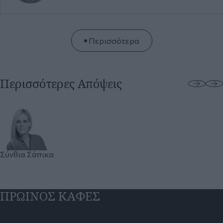
Σύνθια
Σάπικα
ΠΡΩΙΝΟΣ ΚΑΦΕΣ
Πρωινός Καφές με
Πρωινός καφές
Πρωινός καφές
την Πόπη Καλαϊτζή
με τον Γιώργο
με τον Γιάννη
(βίντεο)
(Τζότζο)
Παπαγεωργίου
Παπαντωνίου
(βίντεο)
(βίντεο)