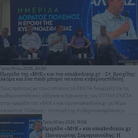
Τρίτη 30 Ιου 2026, 20:00
Ημερίδα της «ΜτΚ» και του emakedonia.gr - Στ. Βροχίδης:
Ακόμα και ένα παιδί μπορεί να κάνει κυβερνοεπίθεση
Τους τρόπους με τους οποίους το ΕΚΕΤΑ διαχειρίζεται τις
κυβερνοεπιθέσεις εξήγησε ο Ερευνητής του ΙΠΤΗΛ ΕΚΕΤΑ
στην ημερίδα της «ΜτΚ» και του emakedonia.gr με θέμα
«Αόρατος Πόλεμος - Η εποχή της Κυβερνοασφάλειας».
Τρίτη 30 Ιου 2026, 19:56
Ημερίδα «ΜτΚ» και emakedonia.gr
- Παναγιώτης Σαρηγιαννίδης: Η
τεχνητή νοημοσύνη έφερε
επανάσταση και στον τομέα της
κυβερνοασφάλειας
Τρίτη 30 Ιου 2026, 19:32
Ημερίδα «ΜτΚ» και emakedonia.gr
- Παντελής Αγγελίδης: Κάνεις δεν
είναι ποτέ πλήρως ασφαλισμένος
απέναντι στις κυβερνοεπιθέσεις