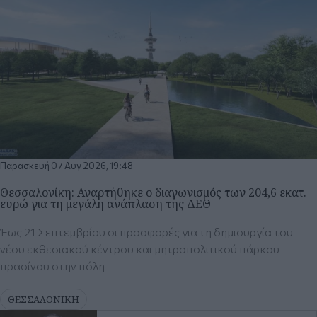
Παρασκευή 07 Αυγ 2026, 19:48
Θεσσαλονίκη: Αναρτήθηκε ο διαγωνισμός των 204,6 εκατ.
ευρώ για τη μεγάλη ανάπλαση της ΔΕΘ
Έως 21 Σεπτεμβρίου οι προσφορές για τη δημιουργία του
νέου εκθεσιακού κέντρου και μητροπολιτικού πάρκου
πρασίνου στην πόλη
ΘΕΣΣΑΛΟΝΙΚΗ
Παρασκευή 07 Αυγ 2026, 16:48
Ν. Ταχιάος: Ξεκινούν απόψε τα
δοκιμαστικά δρομολόγια της
επέκτασης του Μετρό
Θεσσαλονίκης προς Καλαμαριά
ΠΟΛΙΤΙΚΗ
Παρασκευή 07 Αυγ 2026, 15:07