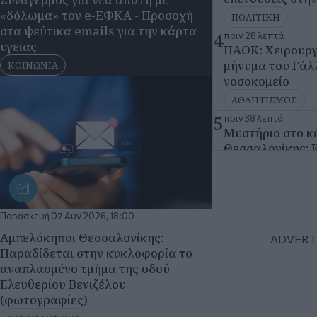
Μυστήριο στο κ
Θεσσαλονίκης: Κ
καταδίωξαν και 
ύψος του ΑΧΕΠ
ΘΕΣΣΑΛΟΝΙΚΗ
6
Παρασκευή 07 Αυγ 2026, 18:00
πριν 50 λεπτά
Ιράν: Αμφισβητε
Αμπελόκηποι Θεσσαλονίκης:
συμμαχία Σαουδ
Παραδίδεται στην κυκλοφορία το
Τουρκίας και Π
αναπλασμένο τμήμα της οδού
ΔΙΕΘΝΗ
Ελευθερίου Βενιζέλου
(φωτογραφίες)
7
πριν 1 ώρα
Κ. Τσουκαλάς: Η
ΘΕΣΣΑΛΟΝΙΚΗ
του ΟΟΣΑ διαλύ
story της κυβέ
ΠΟΛΙΤΙΚΗ
8
πριν 1 ώρα
Τελεσίγραφο τη
Ιταλία: «Επανα
Συμφωνία Σένγκ
Αυγούστου»