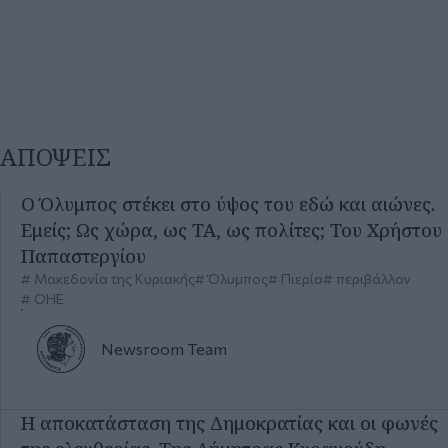
Ο Όλυμπος στέκει στο ύψος του εδώ και αιώνες.
Εμείς; Ως χώρα, ως ΤΑ, ως πολίτες; Του Χρήστου
Παπαστεργίου
Μακεδονία της Κυριακής
Όλυμπος
Πιερία
περιβάλλον
ΟΗΕ
Newsroom
Team
Η αποκατάσταση της Δημοκρατίας και οι φωνές
της ελευθερίας. Της Δήμητρας Κυρανούδη
Μακεδονία της Κυριακής
Newsroom
Team
Μια μεγάλη δικαίωση και μια ακόμα μεγαλύτερη
ευθύνη. Του Κομνηνού Δελβερούδη