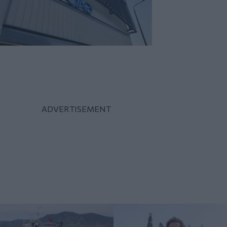
«Γιατί οι Τούρκοι
Ο Μάριος Ιωάννου Ηλία
συρρέουν στα ελληνικά
νέος συνθέτης των
νησιά;»: Άρθρο στην
Τελετών Αφής και