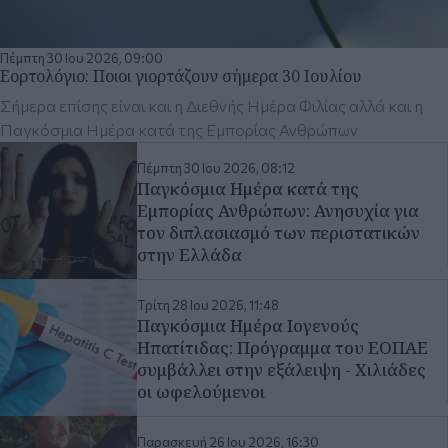
Παγκόσμια Ημέρα κατά της
Εμπορίας Ανθρώπων: Ανησυχία για
τον διπλασιασμό των περιστατικών
στην Ελλάδα
Τρίτη 28 Ιου 2026, 11:48
Παγκόσμια Ημέρα Ιογενούς
Ηπατίτιδας: Πρόγραμμα του ΕΟΠΑΕ
συμβάλλει στην εξάλειψη - Χιλιάδες
οι ωφελούμενοι
Παρασκευή 26 Ιου 2026, 16:30
Θεσσαλονίκη - Παγκόσμια Ημέρα
κατά των ναρκωτικών: Η
συγκλονιστική μαρτυρία πρώην
χρήστη για την πορεία έως την
απεξάρτηση
Παρασκευή 26 Ιου 2026, 12:38
Αρχηγός ΕΛ.ΑΣ. για Παγκόσμια
Ημέρα κατά των Ναρκωτικών - «Στο