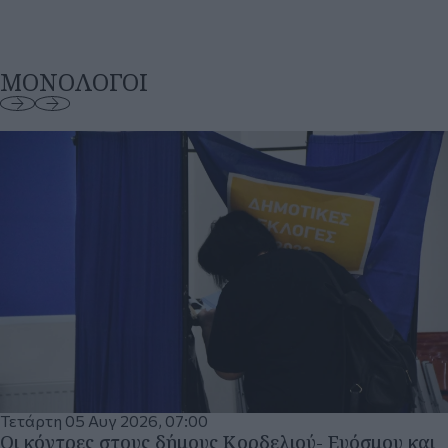
Τετάρτη 05 Αυγ 2026, 07:00
Οι κόντρες στους δήμους Κορδελιού- Ευόσμου και
Θερμαϊκού και ο Σίμος Δανιηλίδης που άστραψε
και βρόντηξε. Γράφει ΔΗΜΟ…σίως
ΔΗΜΟ... σίως