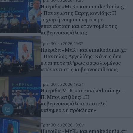
Ημερίδα «ΜτΚ» και emakedonia.gr
- Παντελής Αγγελίδης: Κάνεις δεν
είναι ποτέ πλήρως ασφαλισμένος
απέναντι στις κυβερνοεπιθέσεις
Τρίτη 30 Ιου 2026, 19:24
Ημερίδα ΜτΚ και emakedonia.gr -
Π. Μπογιατζίδης: «Η
κυβερνοασφάλεια αποτελεί
καθημερινή πρόκληση»
Τρίτη 30 Ιου 2026, 19:07
Ημερίδα «ΜτΚ» και emakedonia.gr
– Σ. Κάνταρου: Στο Θεαγένειο
υλοποιείται έργο για ιδιωτικό 5G
δίκτυο
Περισσότερα