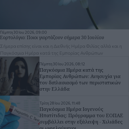
Σήμερα επίσης είναι και η Διεθνής Ημέρα Φιλίας αλλά και η
Παγκόσμια Ημέρα κατά της Εμπορίας Ανθρώπων
Πέμπτη 30 Ιου 2026, 08:12
Παγκόσμια Ημέρα κατά της
Εμπορίας Ανθρώπων: Ανησυχία για
τον διπλασιασμό των περιστατικών
στην Ελλάδα
Τρίτη 28 Ιου 2026, 11:48
Παγκόσμια Ημέρα Ιογενούς
Ηπατίτιδας: Πρόγραμμα του ΕΟΠΑΕ
συμβάλλει στην εξάλειψη - Χιλιάδες
οι ωφελούμενοι
Παρασκευή 26 Ιου 2026, 16:30
Θεσσαλονίκη - Παγκόσμια Ημέρα
κατά των ναρκωτικών: Η
συγκλονιστική μαρτυρία πρώην
χρήστη για την πορεία έως την
απεξάρτηση