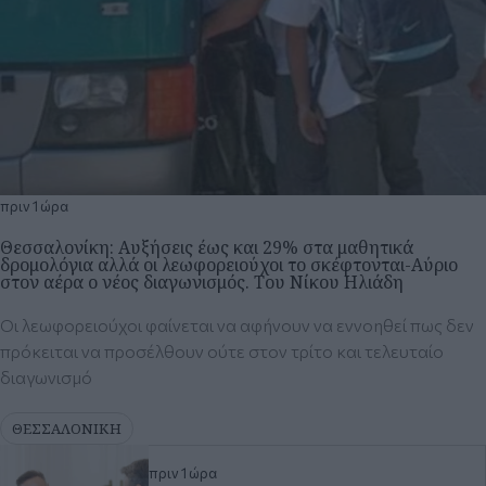
πριν 1 ώρα
Θεσσαλονίκη: Αυξήσεις έως και 29% στα μαθητικά
δρομολόγια αλλά οι λεωφορειούχοι το σκέφτονται-Αύριο
στον αέρα ο νέος διαγωνισμός. Του Νίκου Ηλιάδη
Οι λεωφορειούχοι φαίνεται να αφήνουν να εννοηθεί πως δεν
πρόκειται να προσέλθουν ούτε στον τρίτο και τελευταίο
διαγωνισμό
ΘΕΣΣΑΛΟΝΙΚΗ
πριν 1 ώρα
Ετοιμάζει έκπληξη ο Αγγελούδης
πριν 1 ώρα
Όλυμπος: Το βουνό των θεών, η