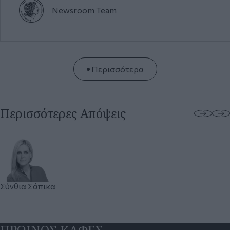
Περισσότερες Απόψεις
Σύνθια
Σάπικα
ΠΡΩΙΝΟΣ ΚΑΦΕΣ
Πρωινός Καφές με
Πρωινός καφές
Πρωινός καφές
την Πόπη Καλαϊτζή
με τον Γιώργο
με τον Γιάννη
(βίντεο)
(Τζότζο)
Παπαγεωργίου
Παπαντωνίου
(βίντεο)
(βίντεο)