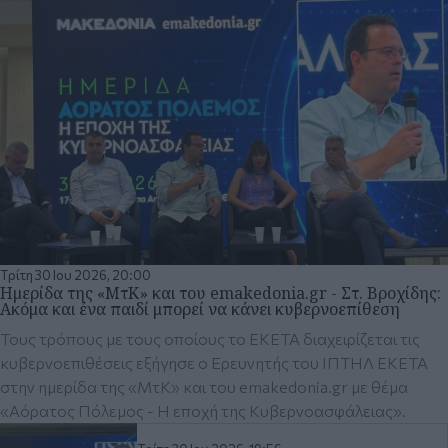
Τρίτη 30 Ιου 2026, 20:00
Ημερίδα της «ΜτΚ» και του emakedonia.gr - Στ. Βροχίδης:
Ακόμα και ένα παιδί μπορεί να κάνει κυβερνοεπίθεση
Τους τρόπους με τους οποίους το ΕΚΕΤΑ διαχειρίζεται τις
κυβερνοεπιθέσεις εξήγησε ο Ερευνητής του ΙΠΤΗΛ ΕΚΕΤΑ
στην ημερίδα της «ΜτΚ» και του emakedonia.gr με θέμα
«Αόρατος Πόλεμος - Η εποχή της Κυβερνοασφάλειας».
Τρίτη 30 Ιου 2026, 19:56
Ημερίδα «ΜτΚ» και emakedonia.gr
- Παναγιώτης Σαρηγιαννίδης: Η
τεχνητή νοημοσύνη έφερε
επανάσταση και στον τομέα της
κυβερνοασφάλειας
Τρίτη 30 Ιου 2026, 19:32