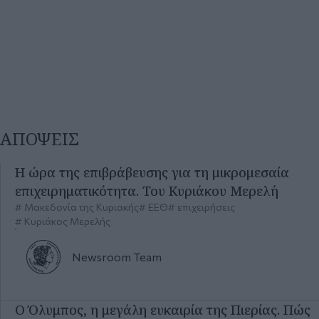
ΑΠΟΨΕΙΣ
Η ώρα της επιβράβευσης για τη μικρομεσαία
επιχειρηματικότητα. Του Κυριάκου Μερελή
Μακεδονία της Κυριακής
ΕΕΘ
επιχειρήσεις
Κυριάκος Μερελής
Newsroom
Team
Ο Όλυμπος, η μεγάλη ευκαιρία της Πιερίας. Πώς
την αξιοποιούμε; Του Σπύρου Κουλκουδίνα
Μακεδονία της Κυριακής
Όλυμπος
Πιερία
περιβάλλον
ΟΗΕ
Newsroom
Team