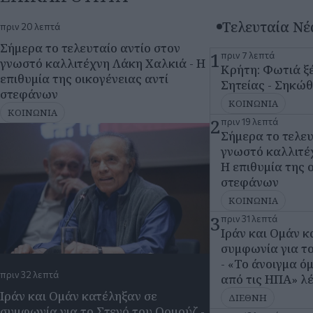
ΚΟΙΝΩΝΙΑ
2
πριν 19 λεπτά
Σήμερα το τελευ
γνωστό καλλιτέ
Η επιθυμία της 
στεφάνων
ΚΟΙΝΩΝΙΑ
3
πριν 31 λεπτά
Ιράν και Ομάν κ
συμφωνία για τ
- «Το άνοιγμα ό
πριν 32 λεπτά
από τις ΗΠΑ» λ
Ιράν και Ομάν κατέληξαν σε
ΔΙΕΘΝΗ
συμφωνία για το Στενό του Ορμούζ -
4
πριν 43 λεπτά
«Το άνοιγμα όμως θα εξαρτηθεί από
Θεσσαλονίκη: Χ
τις ΗΠΑ» λένε
τρεις ώρες σήμε
οδοί που επηρε
ΔΙΕΘΝΗ
ΘΕΣΣΑΛΟΝΙΚΗ
5
πριν 55 λεπτά
Νέα προσφυγή 