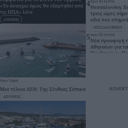
Αθηναίων για τ
Παρθενώνα - Πο
Ευρωπαϊκού Δι
ΚΟΙΝΩΝΙΑ
6
UPDATED
πριν 1 ώρα
πριν 1 ώρα
Μετρό Θεσσαλον
Μια τέλεια ΔΕΘ. Της Σύνθιας Σάπικα
ανοιχτός ο σταθ
ΑΠΟΨΕΙΣ
Αποκαταστάθηκ
ΘΕΣΣΑΛΟΝΙΚΗ
7
πριν 1 ώρα
Ανυποχώρητα τα
χώρα - Που ανα
και ποιος ο και
ΚΟΙΝΩΝΙΑ
8
πριν 1 ώρα
Σε «Red Code» 
Αττική, Βοιωτία 
Τετάρτη 05 Αυγ 2026, 23:27
διαρκή επιφυλα
Θεσσαλονίκη: Φωτιά σε διαμέρισμα
Πολιτικής Προσ