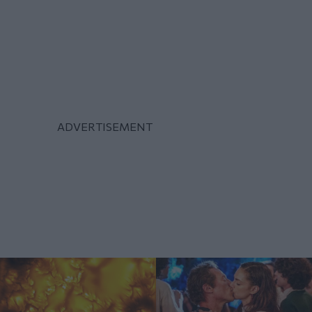
Αστρονομία:
Σινεμά: Το γαλλικό
Μικροσκοπικές δίνες
σινεμά συντρίβει τους
ανακαλύφθηκαν για
πάντες... και όσα δεν
πρώτη φορά στην
λέγονται