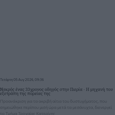
Τετάρτη 05 Αυγ 2026, 09:36
Νεκρός ένας 33χρονος οδηγός στην Πιερία - Η μηχανή του
εξετράπη της πορείας της
Προανάκριση για τα ακριβή αίτια του δυστυχήματος, που
σημειώθηκε περίπου μισή ώρα μετά τα μεσάνυχτα, διενεργεί
το Τμήμα Τροχαίας Κατερίνης
ΒΟΡΕΙΑ
ΕΛΛΑΔΑ
Τετάρτη 05 Αυγ 2026,
Τετάρτη 05 Αυγ 2026,
Τετάρτη 05 Αυγ 2026,
13:38
11:27
18:19
Θεσσαλονίκη:
Συνάντηση
«Ήμασταν