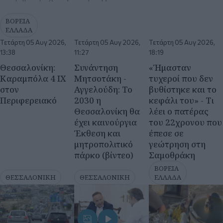
Καραμπόλα 4 ΙΧ
Μητσοτάκη -
τυχεροί που δεν
στον
Αγγελούδη: Το
βυθίστηκε και το
Περιφερειακό
2030 η
κεφάλι του» - Τι
Θεσσαλονίκη θα
λέει ο πατέρας
έχει καινούργια
του 22χρονου που
Έκθεση και
έπεσε σε
μητροπολιτικό
γεώτρηση στη
πάρκο (βίντεο)
Σαμοθράκη
ΒΟΡΕΙΑ
ΘΕΣΣΑΛΟΝΙΚΗ
ΘΕΣΣΑΛΟΝΙΚΗ
ΕΛΛΑΔΑ