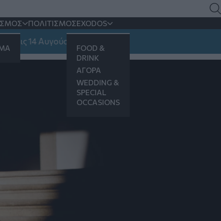
λονίκη
ΙΣΜΟΣ
ΠΟΛΙΤΙΣΜΟΣ
EXODOS
 14 Αυγούστου
ΗΜΑ
FOOD &
DRINK
ΑΓΟΡΑ
WEDDING &
SPECIAL
OCCASIONS