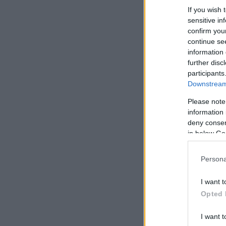
If you wish 
sensitive in
confirm you
continue se
information 
further disc
participants
Downstream 
Please note
information 
deny consent
in below Go
Persona
I want t
Opted 
I want t