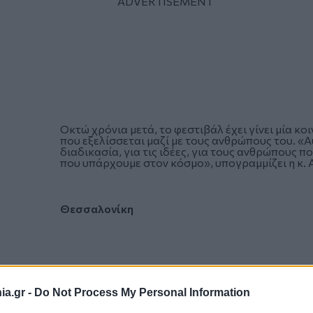
Οκτώ χρόνια μετά, το φεστιβάλ έχει γίνει μία κο
που εξελίσσεται μαζί με τους ανθρώπους του. «Α
διαδικασία, για τις ιδέες, για τους ανθρώπους π
που υπάρχουμε στον κόσμο», υπογραμμίζει η κ. 
Θεσσαλονίκη
a.gr -
Do Not Process My Personal Information