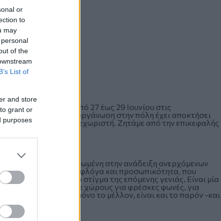
sonal or
ection to
ou may
 personal
out of the
 downstream
B’s List of
er and store
 στη Θεσσαλονίκη από 27 έως 29 Ιουνίου στις
to grant or
ορτιάτη. Φέτος, η διοργάνωση στην πόλη έχει αποκτήσει
ed purposes
ην καθιστά ιδιαίτερα ξεχωριστή. Ζητάμε από την επικεφαλής
ωρίζει δύο.
α σειρά συναυλιών αφιερωμένη στην ανάδειξη ανερχόμενων
μουσικούς με ιδιαίτερη φλόγα και προσωπικότητα, που
κης και να δώσουν το στίγμα της επόμενης γενιάς. Είναι μία
ς μας: να δημιουργούμε χώρους για φρέσκες φωνές, για
 νέα γενιά δεν είναι μόνο το μέλλον, είναι και το παρόν -και