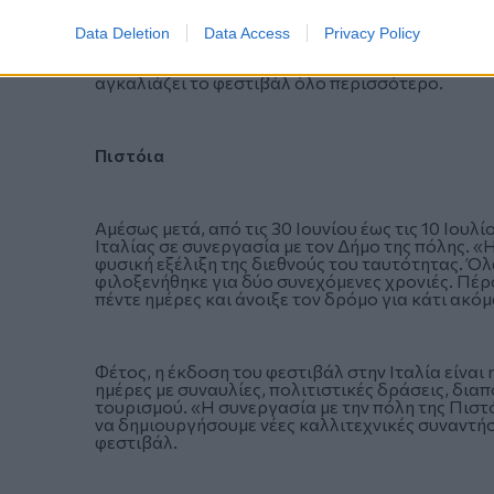
Data Deletion
Data Access
Privacy Policy
Όλα αυτά πλαισιώνονται από μία σειρά ανοιχτώ
δράσεων που φέρνουν κοντά ανθρώπους από δια
αγκαλιάζει το φεστιβάλ όλο περισσότερο.
Πιστόια
Αμέσως μετά, από τις 30 Ιουνίου έως τις 10 Ιουλί
Ιταλίας σε συνεργασία με τον Δήμο της πόλης. «Η
φυσική εξέλιξη της διεθνούς του ταυτότητας. Ό
φιλοξενήθηκε για δύο συνεχόμενες χρονιές. Πέρ
πέντε ημέρες και άνοιξε τον δρόμο για κάτι ακ
Φέτος, η έκδοση του φεστιβάλ στην Ιταλία είναι
ημέρες με συναυλίες, πολιτιστικές δράσεις, διαπ
τουρισμού. «Η συνεργασία με την πόλη της Πιστό
να δημιουργήσουμε νέες καλλιτεχνικές συναντήσ
φεστιβάλ.