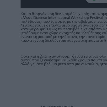
Καμία διοργάνωση δεν ωριμάζει χωρίς κόπο, αμφι
«Music Diaries» International Workshop Festival
παλέψουμε πολλές φορές με την αβεβαιότητα, ν
λειτουργούμε σε τεντωμένο σχοινί ανάμεσα στη δ
καταφέρουμε’. Όμως το φεστιβάλ είχε από την αρ
φτιάξουμε έναν χώρο ανοιχτής και ελεύθερης κ
ενώνει τη μουσική με την έρευνα, την καινοτομί
καλλιτεχνική διευθύντρια και γνωστή πιανίστα 
Ούτε και η ίδια ήταν σίγουρη ότι θα έφταναν όλα
αυτού που ξεκινήσαμε. Και κάθε χρονιά που περ
αλλά γεμάτο βλέμμα μετά από μια συναυλία, ήταν