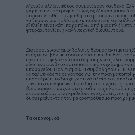
Μεταξύ άλλων, φέτος συμμετέχουν και δέκα Έλλη
χάρη στην υποτροφία ‘Γιώργος Μαυρομουστάκης’
παρακολουθήσουν μαθήματα με σημαντικούς καθη
να ζήσουν μια πολύτιμη εκπαιδευτική και καλλιτε
εξέλιξη είναι κάτι παραπάνω από μια απλή ‘μεταφο
φτερά», τονίζει η καλλιτεχνική διευθύντρια.
Ωστόσο, χωρίς αμφιβολία, ο θεσμός αντιμετωπίζ
ενός φεστιβάλ με τόσο πλούσιο και διεθνές πρό
ευκαιρίες, φιλοξενία και δημιουργικές πλατφόρ
είναι ένα σύνθετο και απαιτητικό εγχείρημα -και
υπουργείου Πολιτισμού. Η συμβολή του ΥΠΠΟ είν
καταλυτικός παράγοντας για την πραγματοποίη
υποστήριξη, το διαχειριστικό πλαίσιο εξακολου
των επιχορηγήσεων είναι ιδιαίτερα γραφειοκρατ
βρισκόμαστε συχνά στο στάδιο της υλοποίησης χ
εκταμιευθούν οι εγκριθείσες ενισχύσεις. Αυτή η
δυσχεραίνοντας τον μακροπρόθεσμο προγραμματ
Τα οικονομικά