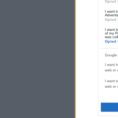
Opted 
I want 
Advertis
Opted 
I want t
of my P
was col
Opted 
Google 
I want t
web or d
I want t
web or d