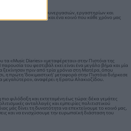
ν συναυλιών, διεθνών συνεργασιών, εργαστηρίων και
φορετικά υπόβαθρα -και ένα κοινό που κάθε χρόνο μας
ου τα «Music Diaries» «μεταφέρεται» στην Πιστόια της
 παρουσία του φεστιβάλ εκεί είναι ένα μεγάλο βήμα και μία
λα ξεκίνησαν πριν από τρία χρόνια στη Ματέρα, όπου
σι, η πρώτη ‘δοκιμαστική’ μεταφορά στην Πιστόια διήρκεσε
όμα μεγαλύτερο», αναφέρει η Ερατώ Αλακιοζίδου.
 η πιο φιλόδοξη και εκτεταμένη έως τώρα: δέκα γεμάτες
ολιτισμικές ανταλλαγές και εμπειρίες πολιτιστικού
ιας μάς δίνει τη δυνατότητα να επεκτείνουμε το κοινό μας,
εις και να ενισχύσουμε την ευρωπαϊκή διάσταση του