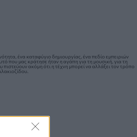
ινότητα, ένα καταφύγιο δημιουργίας, ένα πεδίο εμπειριών
υτό που μας κράτησε ήταν η αγάπη για τη μουσική, για τη
ου πιστεύουν ακόμη ότι η τέχνη μπορεί να αλλάξει τον τρόπο
Αλακιοζίδου.