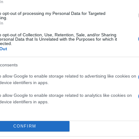
In
Δεύτερον, η φιλοξενία του διεθνούς workshop της
to opt-out of processing my Personal Data for Targeted
ισότητα, τη διαφορετικότητα και την ένταξη στη
ing.
ευθύνη- να διοργανώνουμε στο πλαίσιο του φεστι
In
ζητήματα που αφορούν τόσο την τέχνη όσο και 
όλη την Ευρώπη, η παρουσία διεθνών ειδικών κα
φεστιβάλ δημιουργούν ένα πλαίσιο που ενώνει τ
o opt-out of Collection, Use, Retention, Sale, and/or Sharing
της εκπαίδευσης και της κοινότητας».
ersonal Data that Is Unrelated with the Purposes for which it
lected.
Out
consents
o allow Google to enable storage related to advertising like cookies on
evice identifiers in apps.
o allow Google to enable storage related to analytics like cookies on
evice identifiers in apps.
CONFIRM