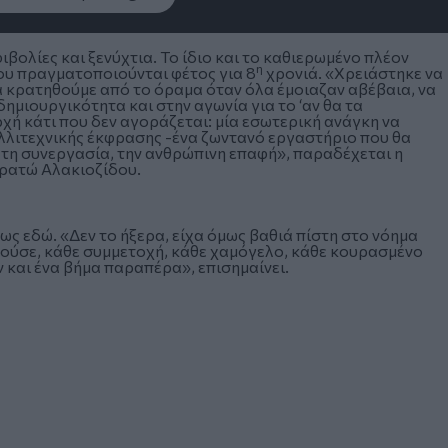
βολίες και ξενύχτια. Το ίδιο και το καθιερωμένο πλέον
η
 που πραγματοποιούνται φέτος για 8
χρονιά. «Χρειάστηκε να
α κρατηθούμε από το όραμα όταν όλα έμοιαζαν αβέβαια, να
ημιουργικότητα και στην αγωνία για το ‘αν θα τα
χή κάτι που δεν αγοράζεται: μία εσωτερική ανάγκη να
αλλιτεχνικής έκφρασης -ένα ζωντανό εργαστήριο που θα
α, τη συνεργασία, την ανθρώπινη επαφή», παραδέχεται η
Ερατώ Αλακιοζίδου.
 ως εδώ. «Δεν το ήξερα, είχα όμως βαθιά πίστη στο νόημα
νούσε, κάθε συμμετοχή, κάθε χαμόγελο, κάθε κουρασμένο
 και ένα βήμα παραπέρα», επισημαίνει.