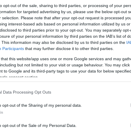
to opt-out of the sale, sharing to third parties, or processing of your per
formation for targeted advertising by us, please use the below opt-out s
r selection. Please note that after your opt-out request is processed y
eing interest-based ads based on personal information utilized by us or
disclosed to third parties prior to your opt-out. You may separately opt-
losure of your personal information by third parties on the IAB’s list of
. This information may also be disclosed by us to third parties on the
IA
Participants
that may further disclose it to other third parties.
 that this website/app uses one or more Google services and may gath
Τα «Μουσικά Ημερολόγια» θα πραγματοποιηθούν
including but not limited to your visit or usage behaviour. You may click 
εγκαταστάσεις του Δημοτικού Ωδείου Πυλαίας-Χ
 to Google and its third-party tags to use your data for below specifi
βάθος, εύρος και έναν αέρα εξωστρέφειας που τ
της να επιλέξει τα πιο δυνατά της σημεία και ξεχ
ogle consent section.
l Data Processing Opt Outs
Πρώτον, τη νέα ενότητα Circle New Talents -μί
σολίστ από τη Ρουμανία. «Πρόκειται για νέους 
o opt-out of the Sharing of my personal data.
έρχονται να συναντήσουν το κοινό της Θεσσαλονί
από τις πιο ουσιαστικές εκφάνσεις του οράματό
In
καλλιτεχνική συνάντηση και αμοιβαία έμπνευση. Η
οφείλουμε να της δώσουμε χώρο».
o opt-out of the Sale of my Personal Data.