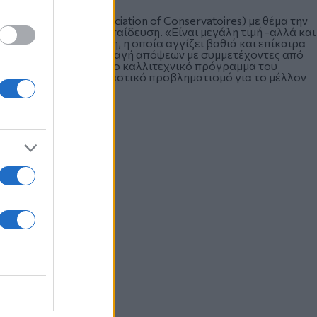
 AEC (European Association of Conservatoires) με θέμα την
ν ανώτατη μουσική εκπαίδευση. «Είναι μεγάλη τιμή -αλλά και
βάλ μία τέτοια δράση, η οποία αγγίζει βαθιά και επίκαιρα
την κοινωνία. Η ανταλλαγή απόψεων με συμμετέχοντες από
ι η ενσωμάτωσή της στο καλλιτεχνικό πρόγραμμα του
η μουσική με τον ουσιαστικό προβληματισμό για το μέλλον