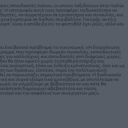
νες σπουδαστές πιάνου, οι οποίοι ταξιδεύουν στην Ιταλία
. Η υποτροφία αυτή τους προσφέρει τη δυνατότητα να
γητές, να συμμετέχουν σε εργαστήρια και συναυλίες, και
χνική εμπειρία σε διεθνές περιβάλλον. Για εμάς, αυτή η
ρά’: είναι η απόδειξη ότι το φεστιβάλ έχει ρίζες, αλλά και
ει ένα βασικό πρόβλημα: το οικονομικό. «Η διοργάνωση
γραμμα, που προσφέρει δωρεάν συναυλίες, εκπαιδευτικές
μες για καλλιτέχνες και σπουδαστές από διάφορες χώρες,
 δεν θα ήταν εφικτό χωρίς τη σταθερή στήριξη του
αι ουσιαστική, τόσο ως ένδειξη εμπιστοσύνης, όσο και ως
ση των δράσεων. Ωστόσο, παρά την πολύτιμη αυτή
θεί να παρουσιάζει σημαντικά προβλήματα. Η διαδικασία
ική και συχνά εξαιρετικά χρονοβόρα, με αποτέλεσμα να
ωρίς να γνωρίζουμε με βεβαιότητα αν και πότε θα
 κατάσταση δημιουργεί αβεβαιότητα και πίεση,
ισμό και την ασφάλεια των συνεργατών μας».