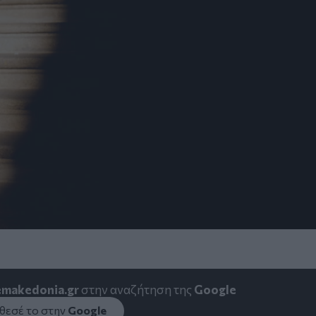
emakedonia.gr
στην αναζήτηση της
Google
εσέ το στην
Google