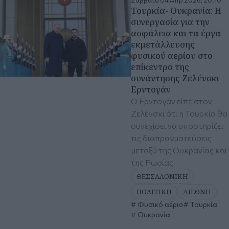
Σάββατο 04 Απρ 2026, 20:10
Τουρκία- Ουκρανία: Η
συνεργασία για την
ασφάλεια και τα έργα
εκμετάλλευσης
φυσικού αερίου στο
επίκεντρο της
συνάντησης Ζελένσκι-
Ερντογάν
Ο Ερντογάν είπε στον
Ζελένσκι ότι η Τουρκία θα
συνεχίσει να υποστηρίζει
τις διαπραγματεύσεις
μεταξύ της Ουκρανίας και
της Ρωσίας
ΘΕΣΣΑΛΟΝΙΚΗ
ΠΟΛΙΤΙΚΗ
ΔΙΕΘΝΗ
Φυσικό αέριο
Τουρκία
Ουκρανία