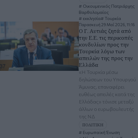
Οικουμενικός Πατριάρχης
Βαρθολομαίος
εκκλησία
Τουρκία
Παρασκευή 29 Μαΐ 2026, 11:16
Ο Γ. Αυτιάς ζητά από
την Ε.Ε. τις περικοπές
κονδυλίων προς την
Τουρκία λόγω των
απειλών της προς την
Ελλάδα
«Η Τουρκία μέσω
δηλώσεων του Υπουργού
Άμυνας, επαναφέρει
ευθέως απειλές κατά της
Ελλάδας» τόνισε μεταξύ
άλλων ο ευρωβουλευτής
της ΝΔ
ΠΟΛΙΤΙΚΗ
Ευρωπαϊκή Ένωση