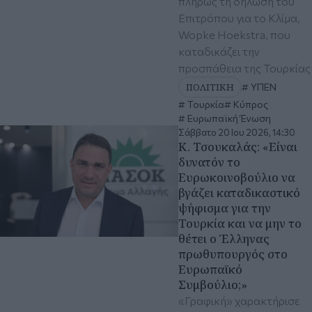
πλήρως τη δήλωση του
Επιτρόπου για το Κλίμα,
Wopke Hoekstra, που
καταδικάζει την
προσπάθεια της Τουρκίας
ΠΟΛΙΤΙΚΗ
ΥΠΕΝ
Τουρκία
Κύπρος
Ευρωπαϊκή Ένωση
Σάββατο 20 Ιου 2026, 14:30
Κ. Τσουκαλάς: «Είναι
δυνατόν το
Ευρωκοινοβούλιο να
βγάζει καταδικαστικό
ψήφισμα για την
Τουρκία και να μην το
θέτει ο Έλληνας
πρωθυπουργός στο
Ευρωπαϊκό
Συμβούλιο;»
«Γραφική» χαρακτήρισε