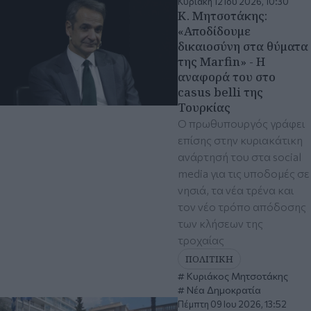
Κυριακή 12 Ιου 2026, 10:30
Κ. Μητσοτάκης:
«Αποδίδουμε
δικαιοσύνη στα θύματα
της Marfin» - Η
αναφορά του στο
casus belli της
Τουρκίας
Ο πρωθυπουργός γράφει
επίσης στην κυριακάτικη
ανάρτησή του στα social
media για τις υποδομές σε
νησιά, τα νέα τρένα και
τον νέο τρόπο απόδοσης
των κλήσεων της
τροχαίας
ΠΟΛΙΤΙΚΗ
Κυριάκος Μητσοτάκης
Νέα Δημοκρατία
Πέμπτη 09 Ιου 2026, 13:52