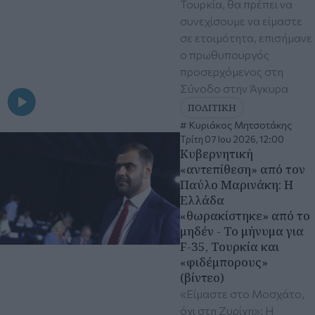
Τουρκία, θα πρέπει να
συνεχίσουμε να είμαστε
σε ετοιμότητα, επισήμανε
ο πρωθυπουργός
προσερχόμενος στη
Σύνοδο στην Άγκυρα
ΠΟΛΙΤΙΚΗ
Κυριάκος Μητσοτάκης
Τρίτη 07 Ιου 2026, 12:00
Κυβερνητική
«αντεπίθεση» από τον
Παύλο Μαρινάκη: Η
Ελλάδα
«θωρακίστηκε» από το
μηδέν - Το μήνυμα για
F-35, Τουρκία και
«φιδέμπορους»
(βίντεο)
«Είμαστε στο Μοσχάτο,
όχι στη Ζυρίχη»: Η