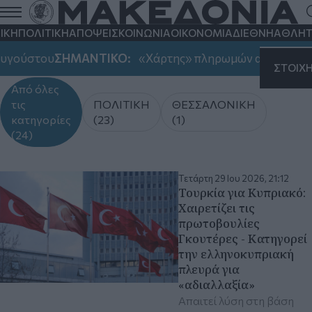
ΙΚΗ
ΠΟΛΙΤΙΚΗ
ΑΠΟΨΕΙΣ
ΚΟΙΝΩΝΙΑ
ΟΙΚΟΝΟΜΙΑ
ΔΙΕΘΝΗ
ΑΘΛΗΤ
ούστου
ΣΗΜΑΝΤΙΚΟ:
«Χάρτης» πληρωμών από e-ΕΦΚΑ κα
ΣΤΟΙΧ
Από όλες
τις
ΠΟΛΙΤΙΚΗ
ΘΕΣΣΑΛΟΝΙΚΗ
κατηγορίες
(23)
(1)
(24)
Τετάρτη 29 Ιου 2026, 21:12
Τουρκία για Κυπριακό:
Χαιρετίζει τις
πρωτοβουλίες
Γκουτέρες - Κατηγορεί
την ελληνοκυπριακή
πλευρά για
«αδιαλλαξία»
Απαιτεί λύση στη βάση