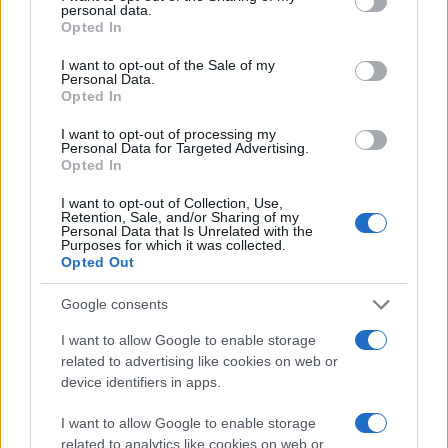
ΣΥΡΙΖΑ - Προοδευτική
personal data.
grant or deny consent to Google and its third-party tags to
Συμμαχία
Opted In
use your data for below specified purposes in below Google
Πέμπτη 18 Ιου 2026, 18:00
consent section.
Ν. Ανδρουλάκης: Ο
I want to opt-out of the Sale of my
Personal Data.
Πρωθυπουργός οφείλει
Opted In
να πετύχει να
συμπεριληφθεί στα
I want to opt-out of processing my
Personal Data for Targeted Advertising.
συμπεράσματα του
Opted In
Ευρωπαϊκού
Συμβουλίου ανάλογη
I want to opt-out of Collection, Use,
απόφαση καταδίκης
Retention, Sale, and/or Sharing of my
Personal Data that Is Unrelated with the
για την Τουρκία
Purposes for which it was collected.
Opted Out
«Η ψήφιση νόμου στην
Τουρκική
Google consents
Εθνοσυνέλευση, που
κωδικοποιεί το παράνομο
I want to allow Google to enable storage
δόγμα της «γαλάζιας
related to advertising like cookies on web or
device identifiers in apps.
πατρίδας», αποτελεί
ευθεία βολή στα
I want to allow Google to enable storage
κυριαρχικά μας
related to analytics like cookies on web or