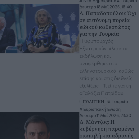
Νέα Δημοκρατία
Τουρκία
Δευτέρα 18 Μαΐ 2026, 18:40
Α. Παπαδοπούλου: Όχι
σε αυτόνομη πορεία
ειδικού καθεστώτος
για την Τουρκία
Η υφυπουργός
Εξωτερικών μίλησε σε
εκδήλωση και
αναφέρθηκε στα
ελληνοτουρκικά, καθώς
επίσης και στις διεθνείς
εξελίξεις - Τι είπε για τη
«Γαλάζια Πατρίδα»
ΠΟΛΙΤΙΚΗ
Τουρκία
Ευρωπαϊκή Ένωση
Δευτέρα 11 Μαΐ 2026, 23:30
Δ. Μάντζος: Η
κυβέρνηση παραμένει
σιωπηλή και αδρανής