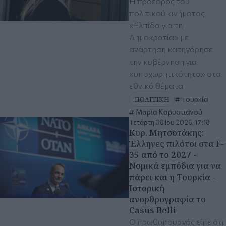
H πρόεδρος του
πολιτικού κινήματος
«Ελπίδα για τη
Δημοκρατία» με
ανάρτηση κατηγόρησε
την κυβέρνηση για
«υποχωρητικότητα» στα
εθνικά θέματα
ΠΟΛΙΤΙΚΗ
Τουρκία
Μαρία Καρυστιανού
Τετάρτη 08 Ιου 2026, 17:18
Κυρ. Μητσοτάκης:
Έλληνες πιλότοι στα F-
35 από το 2027 -
Νομικά εμπόδια για να
πάρει και η Τουρκία -
Ιστορική
ανορθρογραφία το
Casus Belli
Ο πρωθυπουργός είπε ότι