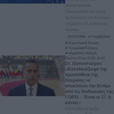
Χούκστρα και
Παναγιώτου για τη μη
πρόσκληση της Κύπρου -
«Είμαστε 27, τελεία και
παύλα»
ΠΟΛΙΤΙΚΗ
περιβάλλον
Ευρωπαϊκή Ένωση
Τουρκία
Κύπρος
κλιματική αλλαγή
Πέμπτη 25 Ιου 2026, 13:42
Στ. Παπασταύρου:
«Καταδικάζουμε την
προσπάθεια της
Τουρκίας να
αποκλείσει την Κύπρο
από τις διαδικασίες της
COP31 – ‘Η και οι 27, ή
κανείς»
Η Ελλάδα στηρίζει