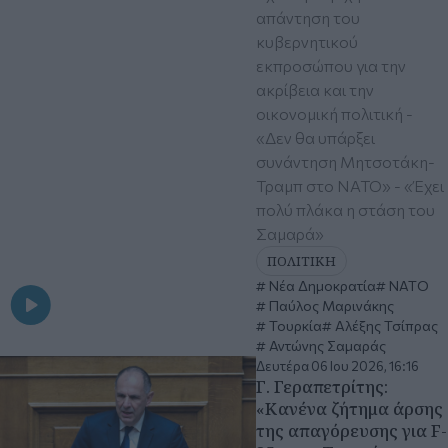
απάντηση του
κυβερνητικού
εκπροσώπου για την
ακρίβεια και την
οικονομική πολιτική -
«Δεν θα υπάρξει
συνάντηση Μητσοτάκη-
Τραμπ στο ΝΑΤΟ» - «Έχει
πολύ πλάκα η στάση του
Σαμαρά»
ΠΟΛΙΤΙΚΗ
Νέα Δημοκρατία
ΝΑΤΟ
Παύλος Μαρινάκης
Τουρκία
Αλέξης Τσίπρας
Αντώνης Σαμαράς
Δευτέρα 06 Ιου 2026, 16:16
Γ. Γεραπετρίτης:
«Κανένα ζήτημα άρσης
της απαγόρευσης για F-