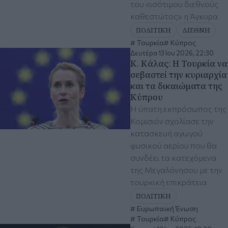
του «ισότιμου διεθνούς
καθεστώτος» η Άγκυρα
ΠΟΛΙΤΙΚΗ
ΔΙΕΘΝΗ
Τουρκία
Κύπρος
Δευτέρα 13 Ιου 2026, 22:30
Κ. Κάλας: Η Τουρκία να
σεβαστεί την κυριαρχία
και τα δικαιώματα της
Κύπρου
Η ύπατη εκπρόσωπος της
Κομισιόν σχολίασε την
κατασκευή αγωγού
φυσικού αερίου που θα
συνδέει τα κατεχόμενα
της Μεγαλόνησου με την
τουρκική επικράτεια
ΠΟΛΙΤΙΚΗ
Ευρωπαϊκή Ένωση
Τουρκία
Κύπρος