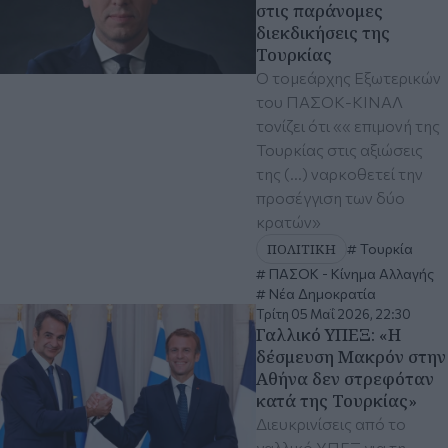
στις παράνομες
διεκδικήσεις της
Τουρκίας
Ο τομεάρχης Εξωτερικών
του ΠΑΣΟΚ-ΚΙΝΑΛ
τονίζει ότι «« επιμονή της
Τουρκίας στις αξιώσεις
της (...) ναρκοθετεί την
προσέγγιση των δύο
κρατών»
ΠΟΛΙΤΙΚΗ
Τουρκία
ΠΑΣΟΚ - Κίνημα Αλλαγής
Νέα Δημοκρατία
Τρίτη 05 Μαΐ 2026, 22:30
Γαλλικό ΥΠΕΞ: «Η
δέσμευση Μακρόν στην
Αθήνα δεν στρεφόταν
κατά της Τουρκίας»
Διευκρινίσεις από το
γαλλικό ΥΠΕΞ για τη