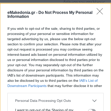
δήλωση του στελέχους
του ΕΛΑΣ, Γιώργου
eMakedonia.gr -
Do Not Process My Personal
Σιακαντάρη, πως το
Information
ΠΑΣΟΚ είναι τοξικό
κόμμα και πρέπει να
If you wish to opt-out of the sale, sharing to third parties, or
αυτοδιαλυθεί
processing of your personal or sensitive information for
ΠΟΛΙΤΙΚΗ
targeted advertising by us, please use the below opt-out
section to confirm your selection. Please note that after your
ΠΑΣΟΚ - Κίνημα Αλλαγής
opt-out request is processed you may continue seeing
Κώστας Τσουκαλάς
interest-based ads based on personal information utilized by
Πέμπτη 18 Ιου 2026, 20:10
Ευρωβουλευτές
us or personal information disclosed to third parties prior to
ΣΥΡΙΖΑ: Γιατί δεν
your opt-out. You may separately opt-out of the further
ψηφίσαμε την έκθεση
disclosure of your personal information by third parties on the
του Ευρωκοινοβουλίου
IAB’s list of downstream participants. This information may
also be disclosed by us to third parties on the
IAB’s List of
για την Τουρκία
Downstream Participants
that may further disclose it to other
Εξέδωσαν ανακοίνωση
third parties.
αιτιολογώντας την
επιλογή τους
Please note that this website/app uses one or more Google
Personal Data Processing Opt Outs
services and may gather and store information including but
ΠΟΛΙΤΙΚΗ
not limited to your visit or usage behaviour. You may click to
I want to opt-out of the Sharing of my