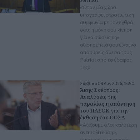
«Όταν μία χώρα
υπογράφει στρατιωτική
συμφωνία με τον εχθρό
σου, η μόνη σου κίνηση
για να σώσεις την
αξιοπρέπειά σου είναι να
αποσύρεις άμεσα τους
Patriot από το έδαφος
της»
Σάββατο 08 Αυγ 2026, 15:50
Άκης Σκέρτσος:
Aναλύσεις της
παραλίας η απάντηση
του ΠΑΣΟΚ για την
έκθεση του ΟΟΣΑ
«Αξίζουμε όλοι καλύτερη
αντιπολίτευση»,
σημείωσε ο υπουργός