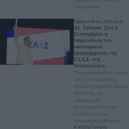
Επικρατείας
Σάββατο 08 Αυγ 2026, 14:36
Αλ. Τσίπρας: Στις 2
Σεπτεμβρίου η
παρουσίαση του
οικονομικού
προγράμματος της
ΕΛ.Α.Σ. στη
Θεσσαλονίκη
Όπως αναφέρει πρόκειται
για το το σχέδιο του
κόμματος «για την Δίκαιη
Ανάπτυξη, την
παραγωγική
ανασυγκρότηση, την
επανίδρυση του
κοινωνικού κράτους»
Αλέξης Τσίπρας