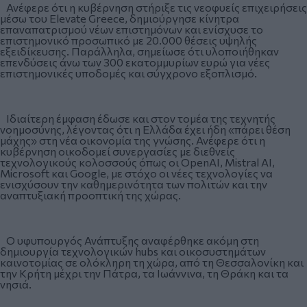
Ανέφερε ότι η κυβέρνηση στήριξε τις νεοφυείς επιχειρήσεις
μέσω του Elevate Greece, δημιούργησε κίνητρα
επαναπατρισμού νέων επιστημόνων και ενίσχυσε το
επιστημονικό προσωπικό με 20.000 θέσεις υψηλής
εξειδίκευσης. Παράλληλα, σημείωσε ότι υλοποιήθηκαν
επενδύσεις άνω των 300 εκατομμυρίων ευρώ για νέες
επιστημονικές υποδομές και σύγχρονο εξοπλισμό.
Ιδιαίτερη έμφαση έδωσε και στον τομέα της τεχνητής
νοημοσύνης, λέγοντας ότι η Ελλάδα έχει ήδη «πάρει θέση
μάχης» στη νέα οικονομία της γνώσης. Ανέφερε ότι η
κυβέρνηση οικοδομεί συνεργασίες με διεθνείς
τεχνολογικούς κολοσσούς όπως οι OpenAI, Mistral AI,
Microsoft και Google, με στόχο οι νέες τεχνολογίες να
ενισχύσουν την καθημερινότητα των πολιτών και την
αναπτυξιακή προοπτική της χώρας.
Ο υφυπουργός Ανάπτυξης αναφέρθηκε ακόμη στη
δημιουργία τεχνολογικών hubs και οικοσυστημάτων
καινοτομίας σε ολόκληρη τη χώρα, από τη Θεσσαλονίκη και
την Κρήτη μέχρι την Πάτρα, τα Ιωάννινα, τη Θράκη και τα
νησιά.