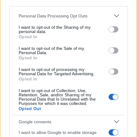
third parties.
Please note that this website/app uses one or more Google
Personal Data Processing Opt Outs
services and may gather and store information including but
not limited to your visit or usage behaviour. You may click to
I want to opt-out of the Sharing of my
personal data.
grant or deny consent to Google and its third-party tags to
Opted In
use your data for below specified purposes in below Google
consent section.
I want to opt-out of the Sale of my
Personal Data.
Opted In
I want to opt-out of processing my
Personal Data for Targeted Advertising.
Opted In
I want to opt-out of Collection, Use,
Retention, Sale, and/or Sharing of my
Personal Data that Is Unrelated with the
Purposes for which it was collected.
Opted Out
Google consents
I want to allow Google to enable storage