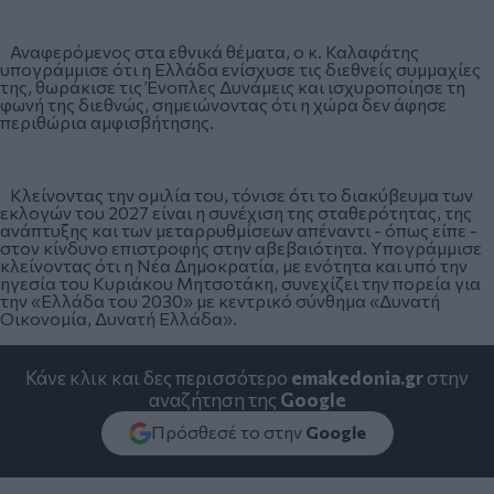
Αναφερόμενος στα εθνικά θέματα, ο κ. Καλαφάτης
υπογράμμισε ότι η Ελλάδα ενίσχυσε τις διεθνείς συμμαχίες
της, θωράκισε τις Ένοπλες Δυνάμεις και ισχυροποίησε τη
φωνή της διεθνώς, σημειώνοντας ότι η χώρα δεν άφησε
περιθώρια αμφισβήτησης.
Κλείνοντας την ομιλία του, τόνισε ότι το διακύβευμα των
εκλογών του 2027 είναι η συνέχιση της σταθερότητας, της
ανάπτυξης και των μεταρρυθμίσεων απέναντι - όπως είπε -
στον κίνδυνο επιστροφής στην αβεβαιότητα. Υπογράμμισε
κλείνοντας ότι η Νέα Δημοκρατία, με ενότητα και υπό την
ηγεσία του Κυριάκου Μητσοτάκη, συνεχίζει την πορεία για
την «Ελλάδα του 2030» με κεντρικό σύνθημα «Δυνατή
Οικονομία, Δυνατή Ελλάδα».
Κάνε κλικ και δες περισσότερο
emakedonia.gr
στην
αναζήτηση της
Google
Πρόσθεσέ το στην
Google