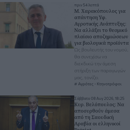
πριν 54 λεπτά
Μ. Χαρακόπουλος για
απάντηση Υφ.
Αγροτικής Ανάπτυξης:
Να αλλάξει το θεσμικό
πλαίσιο αποζημιώσεων
για βιολογικά προϊόντα
Ως βουλευτής του νομού,
θα συνεχίσω να
διεκδικώ την άμεση
στήριξη των παραγωγών
μας, τονίζει
Αγρότες - Κτηνοτρόφοι
Σάββατο 08 Αυγ 2026, 18:25
Κυρ. Βελόπουλος: Να
αποσυρθούν άμεσα
από τη Σαουδική
Αραβία οι ελληνικοί
Patriot