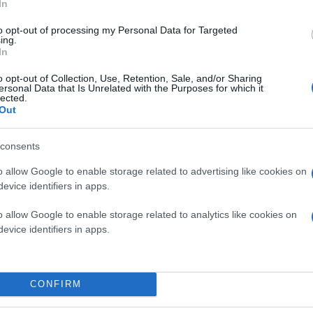
In
to opt-out of processing my Personal Data for Targeted
ing.
In
o opt-out of Collection, Use, Retention, Sale, and/or Sharing
ersonal Data that Is Unrelated with the Purposes for which it
lected.
Out
ΠΑΟΚ - Παναχαϊκή (1-2) 5-0
consents
o allow Google to enable storage related to advertising like cookies on
(5' Λέο Μάτος, 37', 54' Λέο Ζαμπά, 46' Λημνιός, 6
evice identifiers in apps.
o allow Google to enable storage related to analytics like cookies on
Ατρόμητος - Απόλλων Σμύρνης (3-0) 2-1
evice identifiers in apps.
(6' Μούγιακιτς, 63' Μπρούνο - 67' Βάρκας)
CONFIRM