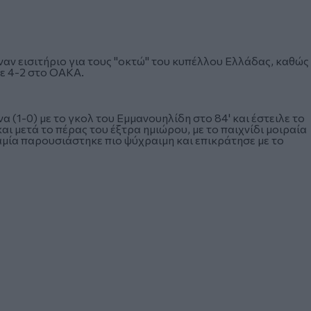
ναν εισιτήριο για τους "οκτώ" του κυπέλλου Ελλάδας, καθώς
με 4-2 στο ΟΑΚΑ.
 (1-0) με το γκολ του Εμμανουηλίδη στο 84' και έστειλε το
αι μετά το πέρας του έξτρα ημιώρου, με το παιχνίδι μοιραία
αμία παρουσιάστηκε πιο ψύχραιμη και επικράτησε με το