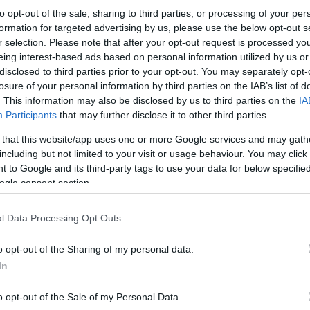
to opt-out of the sale, sharing to third parties, or processing of your per
formation for targeted advertising by us, please use the below opt-out s
r selection. Please note that after your opt-out request is processed y
eing interest-based ads based on personal information utilized by us or
disclosed to third parties prior to your opt-out. You may separately opt-
losure of your personal information by third parties on the IAB’s list of
Το πανόραμα της φάσης των "16":
. This information may also be disclosed by us to third parties on the
IA
Participants
that may further disclose it to other third parties.
Πανιώνιος - ΠΑΣ Γιάννινα (1-1) 2-0
 that this website/app uses one or more Google services and may gath
including but not limited to your visit or usage behaviour. You may click 
 to Google and its third-party tags to use your data for below specifi
ogle consent section.
(53' πεν. Ντουρμισάι, 75' Σαραμαντάς)
l Data Processing Opt Outs
o opt-out of the Sharing of my personal data.
In
o opt-out of the Sale of my Personal Data.