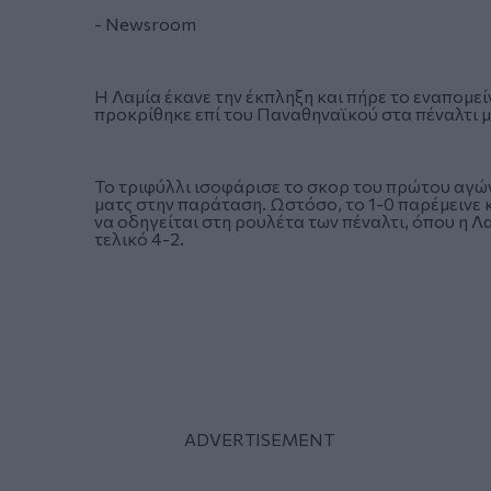
- Newsroom
Η Λαμία έκανε την έκπληξη και πήρε το εναπομεί
προκρίθηκε επί του Παναθηναϊκού στα πέναλτι 
Το τριφύλλι ισοφάρισε το σκορ του πρώτου αγώνα
ματς στην παράταση. Ωστόσο, το 1-0 παρέμεινε κ
να οδηγείται στη ρουλέτα των πέναλτι, όπου η Λ
τελικό 4-2.