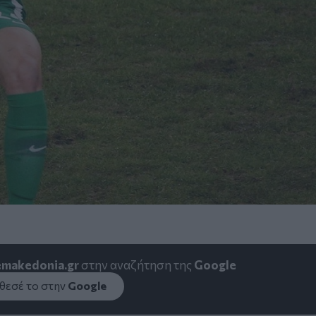
emakedonia.gr
στην αναζήτηση της
Google
εσέ το στην
Google