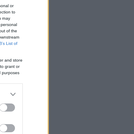
sonal or
ection to
ou may
 personal
out of the
 downstream
B’s List of
er and store
to grant or
ed purposes