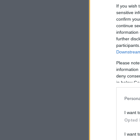
If you wish 
sensitive in
confirm you
continue se
information 
further disc
participants
Downstream 
Please note
information 
deny consent
in below Go
Persona
I want t
Opted 
I want t