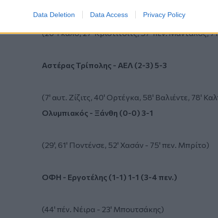
ΑΕΚ - Κισσαμικός (1-1) 5-0
Data Deletion
Data Access
Privacy Policy
(20' Γκάλο, 27' Κρίστιτσιτς, 57' πεν. Μάνταλος, 71'
Αστέρας Τρίπολης - ΑΕΛ (2-3) 5-3
(7' αυτ. Ζίζιτς, 40' Ορτέγκα, 58' Βαλιέντε, 78' Κα
Ολυμπιακός - Ξάνθη (0-0) 3-1
(29', 61' Ποντένσε, 52' Χασάν - 75' πεν. Μπρίτο)
ΟΦΗ - Εργοτέλης (1-1) 1-1 (3-4 πεν.)
(44' πέν. Νέιρα - 23' Μπουτσάκης)