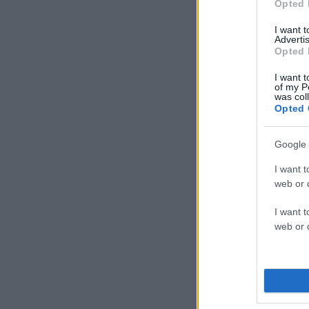
Opted 
I want 
Advertis
Opted 
I want t
of my P
was col
Opted 
Google 
I want t
web or d
I want t
web or d