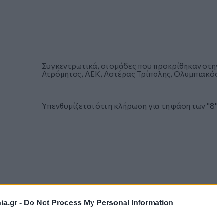
Συγκεντρωτικά, οι ομάδες που προκρίθηκαν στην
Ατρόμητος, ΑΕΚ, Αστέρας Τρίπολης, Ολυμπιακός
Υπενθυμίζεται ότι η κλήρωση για τη φάση των "8"
a.gr -
Do Not Process My Personal Information