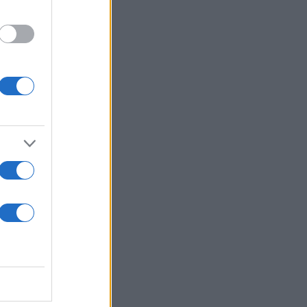
7' Μίσιτς)