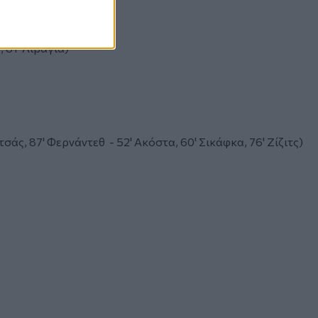
, 81' Λιβάγια)
λτσάς, 87' Φερνάντεθ - 52' Ακόστα, 60' Σικάφκα, 76' Ζίζιτς)