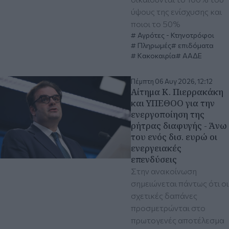
ύψους της ενίσχυσης και
ποιοι το 50%
Αγρότες - Κτηνοτρόφοι
Πληρωμές
επιδόματα
Κακοκαιρία
ΑΑΔΕ
Πέμπτη 06 Αυγ 2026, 12:12
Αίτημα Κ. Πιερρακάκη
και ΥΠΕΘΟΟ για την
ενεργοποίηση της
ρήτρας διαφυγής - Άνω
του ενός δισ. ευρώ οι
ενεργειακές
επενδύσεις
Στην ανακοίνωση
σημειώνεται πάντως ότι οι
σχετικές δαπάνες
προσμετρώνται στο
πρωτογενές αποτέλεσμα