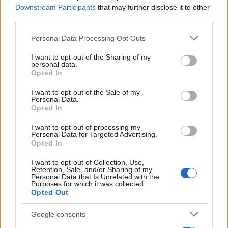
Downstream Participants
that may further disclose it to other
third parties.
Please note that this website/app uses one or more Google
Personal Data Processing Opt Outs
services and may gather and store information including but
not limited to your visit or usage behaviour. You may click to
I want to opt-out of the Sharing of my
personal data.
grant or deny consent to Google and its third-party tags to
Opted In
use your data for below specified purposes in below Google
consent section.
I want to opt-out of the Sale of my
Personal Data.
Opted In
I want to opt-out of processing my
Personal Data for Targeted Advertising.
Opted In
I want to opt-out of Collection, Use,
Retention, Sale, and/or Sharing of my
Διαβάστε περισσότερα
Personal Data that Is Unrelated with the
Purposes for which it was collected.
Opted Out
Πέμπτη 06 Αυγ 2026, 15:31
ΣΒΕ: Θετικό βήμα η
Google consents
Κυβερνητική Επιτροπή