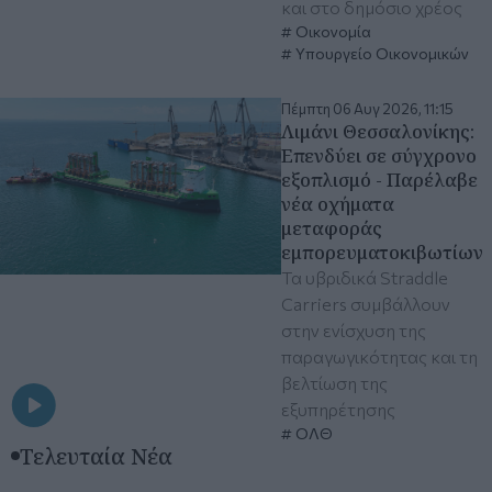
και στο δημόσιο χρέος
Οικονομία
Υπουργείο Οικονομικών
Πέμπτη 06 Αυγ 2026, 11:15
Λιμάνι Θεσσαλονίκης:
Eπενδύει σε σύγχρονο
εξοπλισμό - Παρέλαβε
νέα οχήματα
μεταφοράς
εμπορευματοκιβωτίων
Τα υβριδικά Straddle
Carriers συμβάλλουν
στην ενίσχυση της
παραγωγικότητας και τη
βελτίωση της
εξυπηρέτησης
ΟΛΘ
Τελευταία Νέα