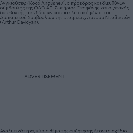
Ανγκιούσεφ (Koco Angjushev), ο πρόεδρος και διευθύνων
σύμβουλος της ΟΛΘ ΑΕ, Σωτήριος Θεοφάνης και ο γενικός
διευθυντής επενδύσεων και εκτελεστικό μέλος του
Διοικητικού Συμβουλίου της εταιρείας, Αρτούρ Νταβιντιάν
(Arthur Davidyan).
Αναλυτικότερα, κύριο θέμα της συζήτησης ήταν το σχέδιο