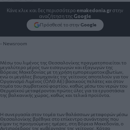
Κάνε κλικ και δες περισσότερο
emakedonia.gr
στην
αναζήτηση της
Google
Πρόσθεσέ το στην
Google
- Newsroom
Μέσω του λιμένος της Θεσσαλονίκης πραγματοποιείται το
μεγαλύτερο μέρος των εισαγωγών και εξαγωγών της
Βόρειας Μακεδονίας με τη χρήση εμπορευματοκιβωτίων,
ενώ οι μεγάλες βιομηχανίες της γείτονος αποτελούν για τον
Οργανισμό Λιμένος (ΟΛΘ ΑΕ) βασικούς πελάτες και στον
τομέα του συμβατικού φορτίου, καθώς μέσω του νερών του
Θερμαϊκού μεταφέρονται πρώτες ύλες για τα εργοστάσια
της βαλκανικής χώρας, καθώς και τελικά προϊόντα.
Η συνεργασία στον τομέα των θαλάσσιων μεταφορών μέσω
Θεσσαλονίκης βρέθηκε στο επίκεντρο συνάντησης που
είχαν τις προηγούμενες ημέρες, στη Βόρεια Μακεδονία, ο
Αντιπρόεδρος της κυβέρνησης της γείτονος, Κότσο