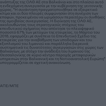
ανάπτυξης της ΟΛΘ ΑΕ στα Βαλκάνια και στο πλαίσιο αυτό
η ενδεχόμενη συνεργασία με την κυβέρνηση της γειτονικής
χώρας. "Η συνάντηση πραγματοποιήθηκε σε εξαιρετικό
κλίμα και οι δύο πλευρές συμφώνησαν στη συνέχιση των
επαφών, προκειμένου να ωριμάσουν περαιτέρω οι συνθήκες
της αμοιβαίας συνεργασίας. Η διοίκηση της ΟΛΘ ΑΕ,
ακολουθώντας τους στρατηγικούς στόχους του
επενδυτικού σχήματος που απέκτησε το πλειοψηφικό
ποσοστό 67% των μετοχών της εταιρείας, το Μάρτιο του
2018, εφαρμόζει με συνέπεια το Επενδυτικό Σχέδιο της
εταιρείας για την αναβάθμιση των υποδομών και του
εξοπλισμού του λιμανιού και παράλληλα διερευνά
συστηματικά τις δυνατότητες συνεργασιών στις χώρες των
Βαλκανίων, με στόχο την ανάδειξη του λιμανιού της
Θεσσαλονίκης σε κύριο κέντρο παροχής μεταφορικών
υπηρεσιών στην Βαλκανική και τη Νοτιοανατολική Ευρώπη"
υπογραμμίζεται σε σχετική ανακοίνωση.
ΑΠΕ/ΜΠΕ