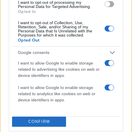
I want to opt-out of processing my
πολιτισμού στην Ασία
Personal Data for Targeted Advertising.
Ξάνθη
σχολεία
Opted In
I want to opt-out of Collection, Use,
πριν 1 ώρα
Retention, Sale, and/or Sharing of my
Πέθανε ο
Personal Data that Is Unrelated with the
Purposes for which it was collected.
Θεσσαλονικιός
Opted Out
συγγραφέας Γιάννης
Γρηγοράκης
Google consents
Ήταν 76 ετών
I want to allow Google to enable storage
Βιβλίο
Θεσσαλονίκη
related to advertising like cookies on web or
device identifiers in apps.
πριν 1 ώρα
Θεσσαλονίκη: Η
I want to allow Google to enable storage
«Λυσιστράτη» του
related to analytics like cookies on web or
ΚΘΒΕ και η «Άλκηστις»
device identifiers in apps.
του Εθνικού Θεάτρου
στο Φράγμα Θέρμης
Οι δύο παραστάσεις
CONFIRM
εμπλουτίζουν τον