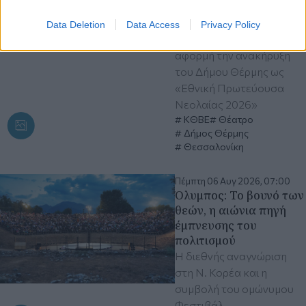
νεοσύστατο θεσμό
thAIRmi Festival, που
Data Deletion
Data Access
Privacy Policy
δημιουργήθηκε με
αφορμή την ανακήρυξη
του Δήμου Θέρμης ως
«Εθνική Πρωτεύουσα
Νεολαίας 2026»
ΚΘΒΕ
Θέατρο
Δήμος Θέρμης
Θεσσαλονίκη
Πέμπτη 06 Αυγ 2026, 07:00
Όλυμπος: Το βουνό των
θεών, η αιώνια πηγή
έμπνευσης του
πολιτισμού
Η διεθνής αναγνώριση
στη Ν. Κορέα και η
συμβολή του ομώνυμου
Φεστιβάλ