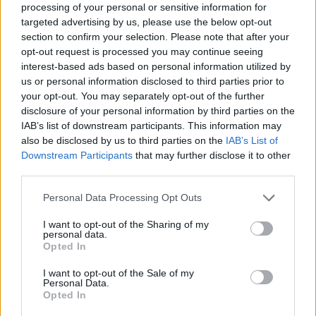
processing of your personal or sensitive information for
targeted advertising by us, please use the below opt-out
section to confirm your selection. Please note that after your
opt-out request is processed you may continue seeing
interest-based ads based on personal information utilized by
us or personal information disclosed to third parties prior to
your opt-out. You may separately opt-out of the further
disclosure of your personal information by third parties on the
Διαβάστε περισσότερα
IAB’s list of downstream participants. This information may
also be disclosed by us to third parties on the
IAB’s List of
Downstream Participants
that may further disclose it to other
πριν 34 λεπτά
third parties.
Το Λύκειο Ελληνίδων
Ξάνθης ταξίδεψε τη
Please note that this website/app uses one or more Google
Personal Data Processing Opt Outs
Θράκη στην Ινδονησία
services and may gather and store information including but
Εκπροσώπησε την
not limited to your visit or usage behaviour. You may click to
I want to opt-out of the Sharing of my
personal data.
grant or deny consent to Google and its third-party tags to
Ελλάδα στο Jakarta World
Opted In
use your data for below specified purposes in below Google
Folk Festival 2026, ένα
consent section.
I want to opt-out of the Sale of my
από τα σημαντικότερα
Personal Data.
διεθνή φεστιβάλ
Opted In
παραδοσιακών χορών και