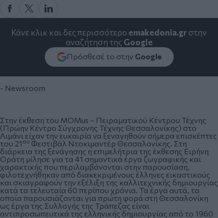
Κάνε κλικ και δες περισσότερο
emakedonia.gr
στην
αναζήτηση της
Google
Πρόσθεσέ το στην
Google
- Newsroom
Στην έκθεση του MOMus – Πειραματικού Κέντρου Τέχνης
(Πρώην Κέντρο Σύγχρονης Τέχνης Θεσσαλονίκης) στο
Λιμάνι είχαν την ευκαιρία να ξεναγηθούν σήμερα επισκέπτες
ου
του 21
Φεστιβάλ Ντοκιμαντέρ Θεσσαλονίκης. Στη
διάρκεια της ξενάγησης η επιμελήτρια της έκθεσης Ειρήνη
Οράτη μίλησε για τα 41 σημαντικά έργα ζωγραφικής και
χαρακτικής που περιλαμβάνονται στην παρουσίαση,
φιλοτεχνήθηκαν από διακεκριμένους έλληνες εικαστικούς
και σκιαγραφούν την εξέλιξη της καλλιτεχνικής δημιουργίας
κατά τα τελευταία 60 περίπου χρόνια. Τα έργα αυτά, τα
οποία παρουσιάζονται για πρώτη φορά στη Θεσσαλονίκη
ως έργα της Συλλογής της Τράπεζας είναι
αντιπροσωπευτικά της ελληνικής δημιουργίας από το 1960