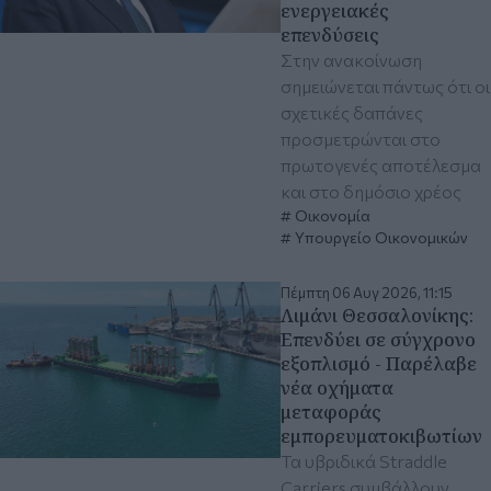
ενεργειακές
επενδύσεις
Στην ανακοίνωση
σημειώνεται πάντως ότι οι
σχετικές δαπάνες
προσμετρώνται στο
πρωτογενές αποτέλεσμα
και στο δημόσιο χρέος
Οικονομία
Υπουργείο Οικονομικών
Πέμπτη 06 Αυγ 2026, 11:15
Λιμάνι Θεσσαλονίκης:
Eπενδύει σε σύγχρονο
εξοπλισμό - Παρέλαβε
νέα οχήματα
μεταφοράς
εμπορευματοκιβωτίων
Τα υβριδικά Straddle
Carriers συμβάλλουν