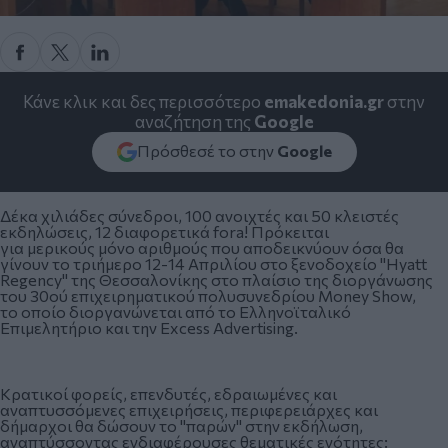
Κάνε κλικ και δες περισσότερο
emakedonia.gr
στην
αναζήτηση της
Google
Πρόσθεσέ το στην
Google
Δέκα χιλιάδες σύνεδροι, 100 ανοιχτές και 50 κλειστές
εκδηλώσεις, 12 διαφορετικά fora! Πρόκειται
για μερικούς μόνο αριθμούς που αποδεικνύουν όσα θα
γίνουν το τριήμερο 12-14 Απριλίου στο ξενοδοχείο "Hyatt
Regency" της Θεσσαλονίκης στο πλαίσιο της διοργάνωσης
του 30ού επιχειρηματικού πολυσυνεδρίου Money Show,
το οποίο διοργανώνεται από το Ελληνοϊταλικό
Επιμελητήριο και την Excess Advertising.
Κρατικοί φορείς, επενδυτές, εδραιωμένες και
αναπτυσσόμενες επιχειρήσεις, περιφερειάρχες και
δήμαρχοι θα δώσουν το "παρών" στην εκδήλωση,
αναπτύσσοντας ενδιαφέρουσες θεματικές ενότητες: