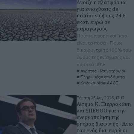
Άνοιξε η πλατφόρμα
για ενισχύσεις de
minimis ύψους 24,6
εκατ. ευρώ σε
παραγωγούς
Ποιους αφορά και ποια
είναι τα ποσά - Ποιοι
δικαιούνται το 100% του
ύψους της ενίσχυσης και
ποιοι το 50%
Αγρότες - Κτηνοτρόφοι
Πληρωμές
επιδόματα
Κακοκαιρία
ΑΑΔΕ
Πέμπτη 06 Αυγ 2026, 12:12
Αίτημα Κ. Πιερρακάκη
και ΥΠΕΘΟΟ για την
ενεργοποίηση της
ρήτρας διαφυγής - Άνω
του ενός δισ. ευρώ οι