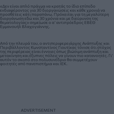
«Δεν είναι απλό πράγμα να κρατάς το ίδιο επίπεδο
ενδιαφέροντος για 30 διοργανώσεις και κάθε χρονιά να
προσθέτεις κάτι παραπάνω. Πρόκειται για τη μεγαλύτερη
διοργάνωση εδώ και 30 χρόνια και με διεύρυνση της
θεματολογίας» σημείωσε ο α’ αντιπρόεδρος ΕΒΕΘ
Εμμανουήλ Βλαχογιάννης.
Από την πλευρά του, ο αντιπεριφερειάρχης Ανάπτυξης και
Περιβάλλοντος Κωνσταντίνος Γιουτίκας τόνισε ότι στόχος
της περιφέρειας είναι έννοιες όπως βιώσιμη ανάπτυξη και
μετακίνηση και έξυπνες πόλεις να γίνουν πιο κατανοητές. Γι’
αυτόν το σκοπό στο πολυσυνέδριο θα συμμετέχουν
φοιτητές από πανεπιστήμια και ΙΕΚ.