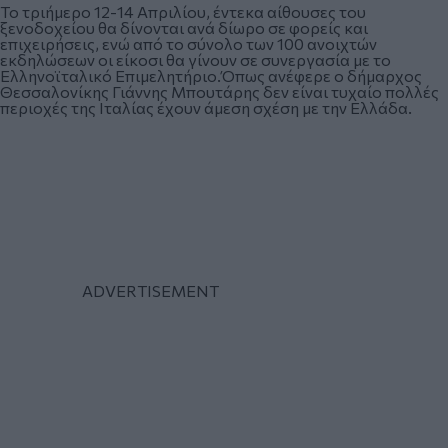
Το τριήμερο 12-14 Απριλίου, έντεκα αίθουσες του
ξενοδοχείου θα δίνονται ανά δίωρο σε φορείς και
επιχειρήσεις, ενώ από το σύνολο των 100 ανοιχτών
εκδηλώσεων οι είκοσι θα γίνουν σε συνεργασία με το
Ελληνοϊταλικό Επιμελητήριο.Όπως ανέφερε ο δήμαρχος
Θεσσαλονίκης Γιάννης Μπουτάρης δεν είναι τυχαίο πολλές
περιοχές της Ιταλίας έχουν άμεση σχέση με την Ελλάδα.