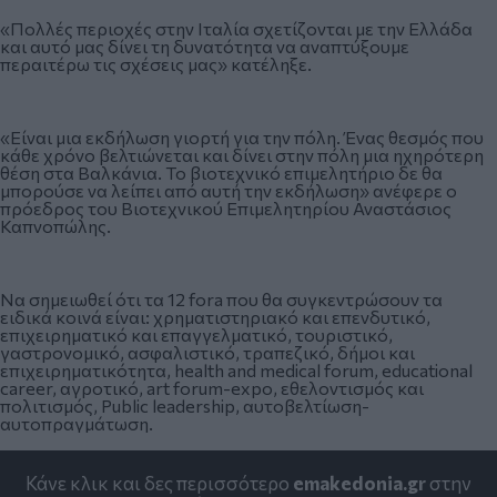
«Πολλές περιοχές στην Ιταλία σχετίζονται με την Ελλάδα
και αυτό μας δίνει τη δυνατότητα να αναπτύξουμε
περαιτέρω τις σχέσεις μας» κατέληξε.
«Είναι μια εκδήλωση γιορτή για την πόλη. Ένας θεσμός που
κάθε χρόνο βελτιώνεται και δίνει στην πόλη μια ηχηρότερη
θέση στα Βαλκάνια. Το βιοτεχνικό επιμελητήριο δε θα
μπορούσε να λείπει από αυτή την εκδήλωση» ανέφερε ο
πρόεδρος του Βιοτεχνικού Επιμελητηρίου Αναστάσιος
Καπνοπώλης.
Να σημειωθεί ότι τα 12 fora που θα συγκεντρώσουν τα
ειδικά κοινά είναι: χρηματιστηριακό και επενδυτικό,
επιχειρηματικό και επαγγελματικό, τουριστικό,
γαστρονομικό, ασφαλιστικό, τραπεζικό, δήμοι και
επιχειρηματικότητα, health and medical forum, educational
career, αγροτικό, art forum-expo, εθελοντισμός και
πολιτισμός, Public leadership, αυτοβελτίωση-
αυτοπραγμάτωση.
Κάνε κλικ και δες περισσότερο
emakedonia.gr
στην