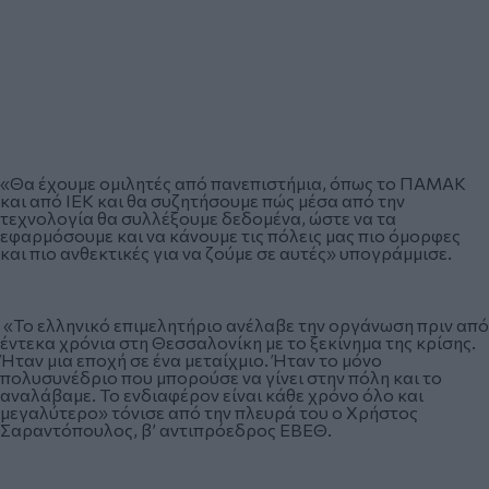
«Θα έχουμε ομιλητές από πανεπιστήμια, όπως το ΠΑΜΑΚ
και από ΙΕΚ και θα συζητήσουμε πώς μέσα από την
τεχνολογία θα συλλέξουμε δεδομένα, ώστε να τα
εφαρμόσουμε και να κάνουμε τις πόλεις μας πιο όμορφες
και πιο ανθεκτικές για να ζούμε σε αυτές» υπογράμμισε.
«Το ελληνικό επιμελητήριο ανέλαβε την οργάνωση πριν από
έντεκα χρόνια στη Θεσσαλονίκη με το ξεκίνημα της κρίσης.
Ήταν μια εποχή σε ένα μεταίχμιο. Ήταν το μόνο
πολυσυνέδριο που μπορούσε να γίνει στην πόλη και το
αναλάβαμε. Το ενδιαφέρον είναι κάθε χρόνο όλο και
μεγαλύτερο» τόνισε από την πλευρά του ο Χρήστος
Σαραντόπουλος, β’ αντιπρόεδρος ΕΒΕΘ.