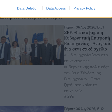
Data Deletion
Data Access
Privacy Policy
Διαβάστε περισσότερα
Πέμπτη 06 Αυγ 2026, 15:31
ΣΒΕ: Θετικό βήμα η
Κυβερνητική Επιτροπή
Βιομηχανίας - Αναγκαίο
ένα συνεκτικό σχέδιο
«Η βιομηχανία ξανά στο
επίκεντρο της
κυβερνητικής πολιτικής»,
τονίζει ο Σύνδεσμος
Βιομηχανιών - Ποια
ζητήματα καίνε το
επιχειρείν
ΣΒΕ
Πέμπτη 06 Αυγ 2026, 13:12