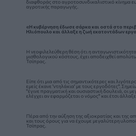
διαφθοράς στο αγροτοσυνδικαλιστικό κίνημα ευθ
αγροτικής παραγωγής.
«Η κυβέρνηση έδωσε σάρκα και οστά στο περιβ
Ηλιόπουλο και άλλαξε η ζωή εκατοντάδων εργ
Η νεοφιλελεύθερη θέση ότι η ανταγωνιστικότητα
μισθολογικού κόστους, έχει αποδειχθεί απολύτω
Τσίπρας.
Είπε ότι μια από τις σημαντικότερες και λιγότε
εμείς έκανε 'ντηλάκια' με τους εργοδότες". Σημ
"έγινε πραγματική και ουσιαστική δουλειά, οι 
ελέγχει αν εφαρμόζεται ο νόμος" και έτσι άλλα
Πέρα από την αύξηση της αξιοκρατίας και της 
και τους όρους για να έχουμε μεγαλύτερη υλοπο
Τσίπρας.