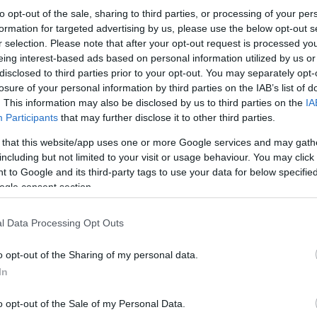
to opt-out of the sale, sharing to third parties, or processing of your per
formation for targeted advertising by us, please use the below opt-out s
r selection. Please note that after your opt-out request is processed y
eing interest-based ads based on personal information utilized by us or
disclosed to third parties prior to your opt-out. You may separately opt-
losure of your personal information by third parties on the IAB’s list of
Η ευρωπαϊκή ιδέα της ευρωπαϊκής ενοποίησης δεν
. This information may also be disclosed by us to third parties on the
IA
συντηρητικές δυνάμεις, αλλά ριζοσπαστική, ρηξ
Participants
that may further disclose it to other third parties.
 that this website/app uses one or more Google services and may gath
«Οι δυνάμεις του εθνικισμού και της ακραίας δ
including but not limited to your visit or usage behaviour. You may click 
νεοφιλελεύθερες πολιτικές στην οικονομία»
 to Google and its third-party tags to use your data for below specifi
ogle consent section.
Μιλώντας για την άνοδο δυνάμεων του εθνικισμο
είπε ότι αυτές έχουν ενδυθεί τον μανδύα του αντ
l Data Processing Opt Outs
o opt-out of the Sharing of my personal data.
In
o opt-out of the Sale of my Personal Data.