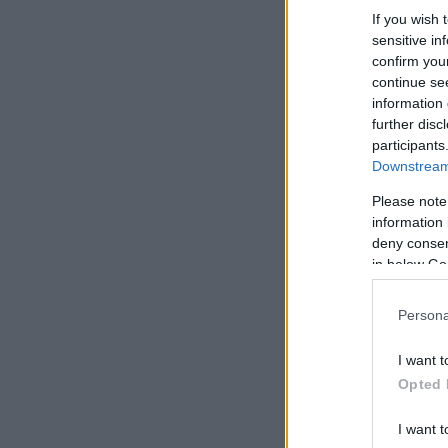
If you wish 
sensitive in
confirm you
continue se
information 
further disc
participants
Downstream 
Please note
information 
deny consent
in below Go
Persona
I want t
Opted 
I want t