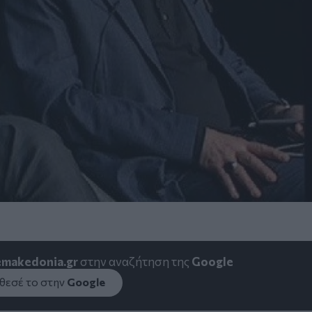
emakedonia.gr
στην αναζήτηση της
Google
εσέ το στην
Google