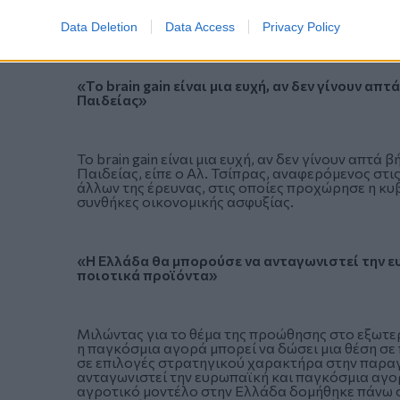
Πρασίνων", που αντιλαμβάνονται τον κοινό στόχ
που τρέφει τον φασισμό.
Data Deletion
Data Access
Privacy Policy
«Το brain gain είναι μια ευχή, αν δεν γίνουν απ
Παιδείας»
Το brain gain είναι μια ευχή, αν δεν γίνουν απτά
Παιδείας, είπε ο Αλ. Τσίπρας, αναφερόμενος στι
άλλων της έρευνας, στις οποίες προχώρησε η κυβ
συνθήκες οικονομικής ασφυξίας.
«Η Ελλάδα θα μπορούσε να ανταγωνιστεί την ε
ποιοτικά προϊόντα»
Μιλώντας για το θέμα της προώθησης στο εξωτε
η παγκόσμια αγορά μπορεί να δώσει μια θέση σε
σε επιλογές στρατηγικού χαρακτήρα στην παραγω
ανταγωνιστεί την ευρωπαϊκή και παγκόσμια αγο
αγροτικό μοντέλο στην Ελλάδα δομήθηκε πάνω στ