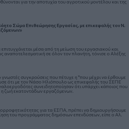
ύνονται για την αποτυχία του αγροτικού μοντέλου και της
όητο Σώμα Επιθεώρησης Εργασίας, με επικεφαλής τον Ν.
αζόμενων»
 επιτυγχάνεται μέσα από τη μείωση του εργασιακού και
ς αναποτελεσματική σε όλον τον πλανήτη, τόνισε ο Αλέξης
ρο γνωστές συγκρούσεις που πέτυχε η "που μέχρι να έρθουμε
είωσε ότι με τον Νάσο Ηλιόπουλο ως επικεφαλής του ΣΕΠΕ
μεγαλοεργοδότες συνειδητοποίησαν ότι υπάρχει κάποιος που
ξε η ζωή εκατοντάδων εργαζόμενων.
απορροφητικότητας για τα ΕΣΠΑ, πρέπει να δημιουργήσουμε
ίηση του προγράμματος δημόσιων επενδύσεων, είπε ο Αλ.