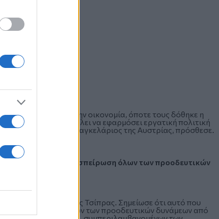
λεύθερες πολιτικές στην οικονομία, όποτε τους δόθηκε η
αν στην Ουγγαρία. Θέλει να εφαρμόσει εργατική πολιτική
ι ο ομοϊδεάτης του, ο Καγκελάριος της Αυστρίας, πρόσθεσε.
ναι μια "πλατύτατη συσπείρωση όλων των προοδευτικών
ό όραμα, είπε ο Αλέξης Τσίπρας. Σημείωσε ότι αυτό που
τύτατη συσπείρωση όλων των προοδευτικών δυνάμεων από
της Σοσιαλδημοκρατίας, συμπεριλαμβανομένων των