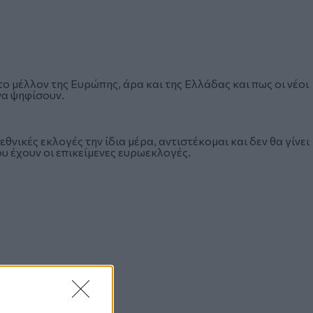
 το μέλλον της Ευρώπης, άρα και της Ελλάδας και πως οι νέοι
να ψηφίσουν.
εθνικές εκλογές την ίδια μέρα, αντιστέκομαι και δεν θα γίνει
ου έχουν οι επικείμενες ευρωεκλογές.