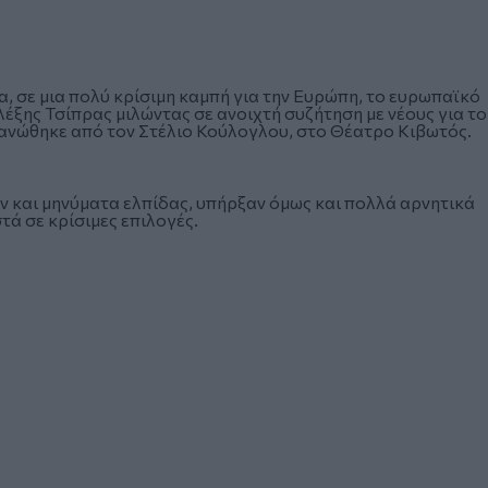
, σε μια πολύ κρίσιμη καμπή για την Ευρώπη, το ευρωπαϊκό
λέξης Τσίπρας μιλώντας σε ανοιχτή συζήτηση με νέους για το
γανώθηκε από τον Στέλιο Κούλογλου, στο Θέατρο Κιβωτός.
αν και μηνύματα ελπίδας, υπήρξαν όμως και πολλά αρνητικά
ά σε κρίσιμες επιλογές.