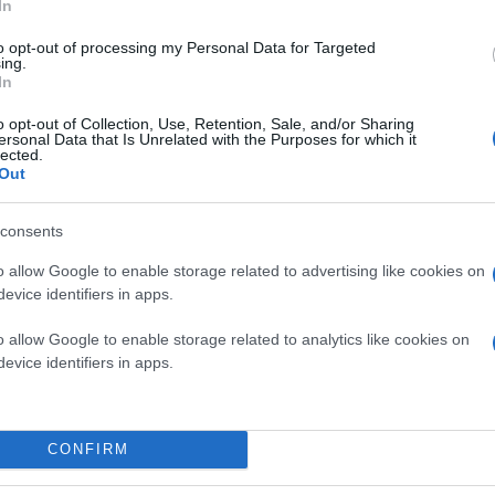
In
to opt-out of processing my Personal Data for Targeted
ing.
In
o opt-out of Collection, Use, Retention, Sale, and/or Sharing
ersonal Data that Is Unrelated with the Purposes for which it
lected.
Out
consents
Σχολίασε ότι υλοποιούν τις πιο ακραίες νεοφιλε
o allow Google to enable storage related to advertising like cookies on
ευκαιρία, φέρνοντας ως παράδειγμα τον Β. Όρμπ
που μας γυρίζει στον Μεσαίωνα, είπε. Το ίδιο κα
evice identifiers in apps.
o allow Google to enable storage related to analytics like cookies on
evice identifiers in apps.
«Αυτό που χρειάζεται σήμερα στην Ευρώπη εί
δυνάμεων"»
CONFIRM
Οι άνθρωποι κινητοποιούνται από ανάγκη και απ
χρειάζεται σήμερα στην Ευρώπη είναι μια "πλα
την αριστερά της Αριστεράς έως την αριστερά 