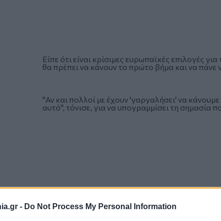
Είπε ότι είναι κρίσιμες ευρωπαϊκές επιλογές για
θα πρέπει να κάνουν το πρώτο βήμα και να πάνε 
"Αν και πολλοί με έχουν 'γαργαλήσει' να κάνουμε 
αυτό", τόνισε, για να υπογραμμίσει τη σημασία π
a.gr -
Do Not Process My Personal Information