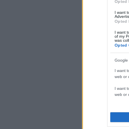
Opted 
I want 
Advertis
Opted 
I want t
of my P
was col
Opted 
Google 
I want t
web or d
I want t
web or d