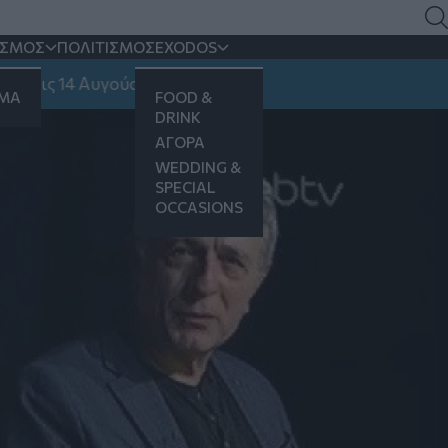
με τις ευρωεκλογές
ΙΣΜΟΣ
ΠΟΛΙΤΙΣΜΟΣ
EXODOS
 14 Αυγούστου
ΗΜΑ
FOOD &
DRINK
ΑΓΟΡΑ
WEDDING &
SPECIAL
OCCASIONS