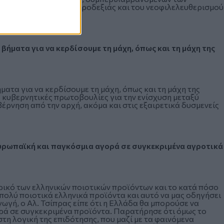
ο, τη μάχη κατά της ακροδεξιάς και του νεοφιλελευθερισμού
τά βήματα για να κερδίσουμε τη μάχη, όπως και τη μάχη της
 βήματα για να κερδίσουμε τη μάχη, όπως και τη μάχη της
ς κυβερνητικές πρωτοβουλίες για την ενίσχυση μεταξύ
έρνηση από την αρχή, ακόμα και στις εξαιρετικά δυσμενείς
υρωπαϊκή και παγκόσμια αγορά σε συγκεκριμένα αγροτικά
ρικό των ελληνικών ποιοτικών προϊόντων και το κατά πόσο
 πολύ ποιοτικά ελληνικά προϊόντα και αυτό να μας οδηγήσει
γή, ο Αλ. Τσίπρας είπε ότι η Ελλάδα θα μπορούσε να
ρά σε συγκεκριμένα προϊόντα. Παρατήρησε ότι όμως το
η λογική της επιδότησης, που μαζί με τα φαινόμενα