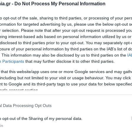
a.gr -
Do Not Process My Personal Information
to opt-out of the sale, sharing to third parties, or processing of your per
formation for targeted advertising by us, please use the below opt-out s
r selection. Please note that after your opt-out request is processed y
eing interest-based ads based on personal information utilized by us or
disclosed to third parties prior to your opt-out. You may separately opt-
losure of your personal information by third parties on the IAB’s list of
. This information may also be disclosed by us to third parties on the
IA
Participants
that may further disclose it to other third parties.
 that this website/app uses one or more Google services and may gath
including but not limited to your visit or usage behaviour. You may click 
 to Google and its third-party tags to use your data for below specifi
ogle consent section.
υλο. Η περιοχή απ’ όπου ξεκίνησε την πολιτική
πριν το απόγευμα ανέβει στο βήμα της εκδήλωσης
οημοσύνη στο Πολιτιστικό Κέντρο του Ευόσμου,
l Data Processing Opt Outs
ρόσωπος της ΝΔ. Κάπου το μεσημέρι έφτασαν τα
ίκης που φυσικά δεν τα άφησε ασχολίαστα στη
o opt-out of the Sharing of my personal data.
 ξεχνώ από που ξεκίνησα», σημείωσε ο
ίας του. Ο «γαλάζιος» κοινοβουλευτικός πάντως
In
και με εντάσεις- μόνο εύκολη υπόθεση δε θα είναι