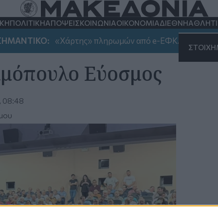
Λόγια του Βαρδάρη
ΚΗ
ΠΟΛΙΤΙΚΗ
ΑΠΟΨΕΙΣ
ΚΟΙΝΩΝΙΑ
ΟΙΚΟΝΟΜΙΑ
ΔΙΕΘΝΗ
ΑΘΛΗΤ
ΜΑΝΤΙΚΟ:
«Χάρτης» πληρωμών από e-ΕΦΚΑ και ΔΥΠΑ έω
ΣΤΟΙΧ
Σιμόπουλο Εύοσμος
, 08:48
μου