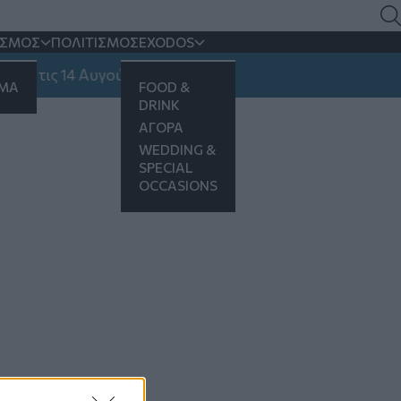
ΙΣΜΟΣ
ΠΟΛΙΤΙΣΜΟΣ
EXODOS
ς τις 14 Αυγούστου
ΗΜΑ
FOOD &
DRINK
ΑΓΟΡΑ
WEDDING &
SPECIAL
OCCASIONS