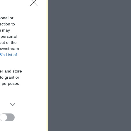
sonal or
ection to
ou may
 personal
out of the
 downstream
B’s List of
er and store
to grant or
ed purposes