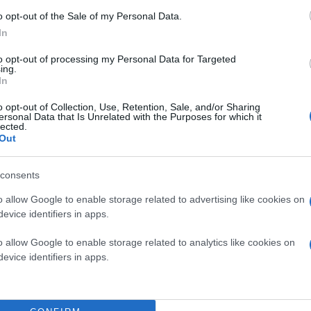
εκπλήξεις. Σε ότι αφορά στην εκδήλωση ήταν μια
υτική Θεσσαλονίκη και κυρίως από το δήμο
o opt-out of the Sale of my Personal Data.
ου σημερινού δημάρχου Λευτέρη Αλεξανδρίδη,
In
νθη Μανδαλιανού.
to opt-out of processing my Personal Data for Targeted
ing.
In
o opt-out of Collection, Use, Retention, Sale, and/or Sharing
ersonal Data that Is Unrelated with the Purposes for which it
lected.
Out
consents
o allow Google to enable storage related to advertising like cookies on
evice identifiers in apps.
θείας στο email σας.
o allow Google to enable storage related to analytics like cookies on
evice identifiers in apps.