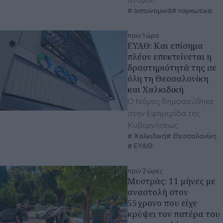
αστυνομικά
ναρκωτικά
πριν 1 ώρα
ΕΥΑΘ: Και επίσημα
πλέον επεκτείνεται η
δραστηριότητά της σε
όλη τη Θεσσαλονίκη
και Χαλκιδική
O Νόμος δημοσιεύθηκε
στην Εφημερίδα της
Κυβερνήσεως
Χαλκιδική
Θεσσαλονίκη
ΕΥΑΘ
πριν 2 ώρες
Μυστράς: 11 μήνες με
αναστολή στον
55χρονο που είχε
κρύψει τον πατέρα του