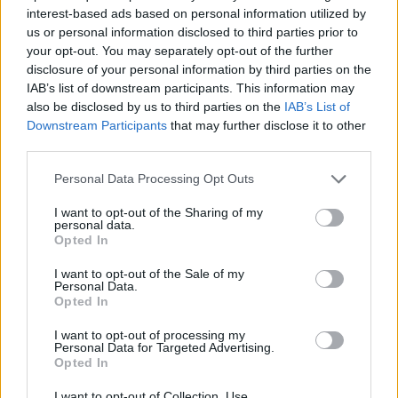
interest-based ads based on personal information utilized by
us or personal information disclosed to third parties prior to
your opt-out. You may separately opt-out of the further
disclosure of your personal information by third parties on the
IAB’s list of downstream participants. This information may
also be disclosed by us to third parties on the
IAB’s List of
Downstream Participants
that may further disclose it to other
third parties.
Please note that this website/app uses one or more Google
Personal Data Processing Opt Outs
services and may gather and store information including but
not limited to your visit or usage behaviour. You may click to
I want to opt-out of the Sharing of my
personal data.
grant or deny consent to Google and its third-party tags to
Opted In
use your data for below specified purposes in below Google
consent section.
I want to opt-out of the Sale of my
Personal Data.
Opted In
Διαβάστε περισσότερα
I want to opt-out of processing my
Personal Data for Targeted Advertising.
Opted In
πριν 4 λεπτά
Πυρκαγιά στο Στεφάνι
I want to opt-out of Collection, Use,