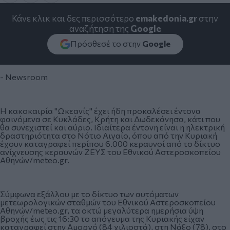
Κάνε κλικ και δες περισσότερο
emakedonia.gr
στην
αναζήτηση της
Google
Πρόσθεσέ το στην
Google
- Newsroom
Η κακοκαιρία "Ωκεανίς" έχει ήδη προκαλέσει έντονα
φαινόμενα σε Κυκλάδες, Κρήτη και Δωδεκάνησα, κάτι που
θα συνεχιστεί και αύριο. Ιδιαίτερα έντονη είναι η ηλεκτρική
δραστηριότητα στο Νότιο Αιγαίο, όπου από την Κυριακή
έχουν καταγραφεί περίπου 6.000 κεραυνοί από το δίκτυο
ανίχνευσης κεραυνών ΖΕΥΣ του Εθνικού Αστεροσκοπείου
Αθηνών/meteo.gr.
Σύμφωνα εξάλλου με το δίκτυο των αυτόματων
μετεωρολογικών σταθμών του Εθνικού Αστεροσκοπείου
Αθηνών/meteo.gr, τα οκτώ μεγαλύτερα ημερήσια ύψη
βροχής έως τις 16:30 το απόγευμα της Κυριακής είχαν
καταγραφεί στην Αμοργό (84 χιλιοστά), στη Νάξο (78), στο