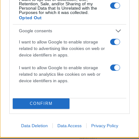
Κορίνθου -
Retention, Sale, and/or Sharing of my
Personal Data that Is Unrelated with the
Ενημερωτικό μήνυμα
Purposes for which it was collected.
του 112
Opted Out
Από αέρος
Google consents
κινητοποιήθηκαν 4
αεροσκάφη και 3
I want to allow Google to enable storage
ελικόπτερα
related to advertising like cookies on web or
φωτιά
Πυροσβέστες
device identifiers in apps.
Πυροσβεστική
I want to allow Google to enable storage
related to analytics like cookies on web or
πριν 1 ώρα
device identifiers in apps.
Φθιώτιδα: Έστησαν
φυτεία κάνναβης με
2.000 δενδρύλλια αξίας
2 εκατ. ευρώ σε
CONFIRM
δύσβατη δασική
περιοχή
Δύο συλλήψεις και
Data Deletion
Data Access
Privacy Policy
ταυτοποίηση ενός τρίτου
ατόμου