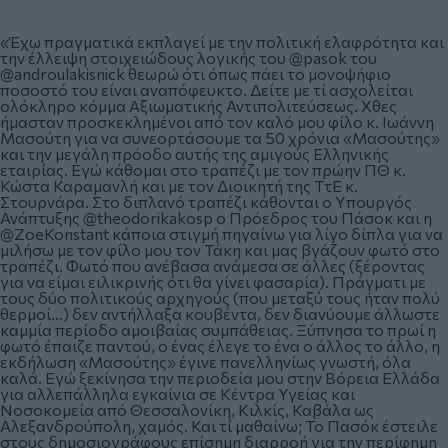
«Έχω πραγματικά εκπλαγεί με την πολιτική ελαφρότητα και
την έλλειψη στοιχειώδους λογικής του
@pasok
του
@androulakisnick
θεωρώ ότι όπως πάει το μονοψήφιο
ποσοστό του είναι αναπόφευκτο. Δείτε με τί ασχολείται
ολόκληρο κόμμα Αξιωματικής Αντιπολιτεύσεως. Χθες
ήμασταν προσκεκλημένοι από τον καλό μου φίλο κ. Ιωάννη
Μασούτη για να συνεορτάσουμε τα 50 χρόνια «Μασούτης»
και την μεγάλη πρόοδο αυτής της αμιγούς Ελληνικής
εταιρίας. Εγώ κάθομαι στο τραπέζι με τον πρώην ΠΘ κ.
Κώστα Καραμανλή και με τον Διοικητή της ΤτΕ κ.
Στουρνάρα. Στο διπλανό τραπέζι κάθονται ο Υπουργός
Ανάπτυξης
@theodorikakosp
ο Πρόεδρος του Πάσοκ και η
@ZoeKonstant
κάποια στιγμή πηγαίνω για λίγο δίπλα για να
μιλήσω με τον φίλο μου τον Τάκη και μας βγάζουν φωτό στο
τραπέζι. Φωτό που ανέβασα ανάμεσα σε άλλες (ξέροντας
για να είμαι ειλικρινής ότι θα γίνει φασαρία). Πράγματι με
τους δύο πολιτικούς αρχηγούς (που μεταξύ τους ήταν πολύ
θερμοί…) δεν αντήλλαξα κουβέντα, δεν διανύουμε άλλωστε
καμμία περίοδο αμοιβαίας συμπάθειας. Ξύπνησα το πρωί η
φωτό έπαιζε παντού, ο ένας έλεγε το ένα ο άλλος το άλλο, η
εκδήλωση «Μασούτης» έγινε πανελληνίως γνωστή, όλα
καλά. Εγώ ξεκίνησα την περιοδεία μου στην Βόρεια Ελλάδα
για αλλεπάλληλα εγκαίνια σε Κέντρα Υγείας και
Νοσοκομεία από Θεσσαλονίκη, Κιλκίς, Καβάλα ως
Αλεξανδρούπολη, χαμός. Και τί μαθαίνω; Το Πασόκ έστειλε
στους δημοσιογράφους επίσημη διαρροή για την περίφημη