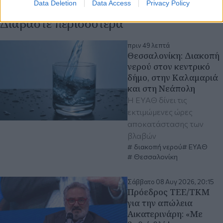
Data Deletion
Data Access
Privacy Policy
Διαβάστε περισσότερα
πριν 49 λεπτά
Θεσσαλονίκη: Διακοπή
νερού στον κεντρικό
δήμο, στην Καλαμαριά
και στη Νεάπολη
Η ΕΥΑΘ δίνει τις
εκτιμώμενες ώρες
αποκατάστασης των
βλαβών
διακοπή νερού
ΕΥΑΘ
Θεσσαλονίκη
Σάββατο 08 Αυγ 2026, 20:15
Πρόεδρος ΤΕΕ/ΤΚΜ
για την απώλεια
Αικατερινάρη: «Mε