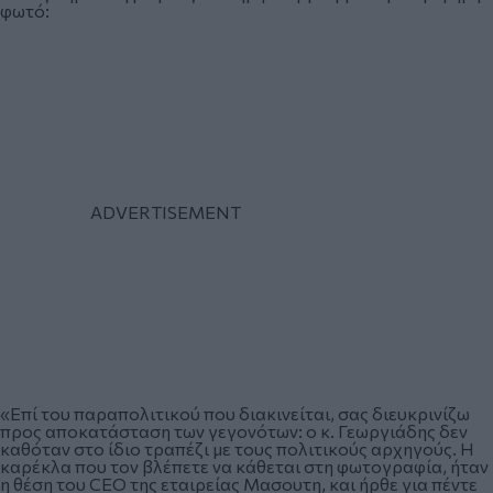
φωτό:
«Επί του παραπολιτικού που διακινείται, σας διευκρινίζω
προς αποκατάσταση των γεγονότων: ο κ. Γεωργιάδης δεν
καθόταν στο ίδιο τραπέζι με τους πολιτικούς αρχηγούς. Η
καρέκλα που τον βλέπετε να κάθεται στη φωτογραφία, ήταν
η θέση του CEO της εταιρείας Μασουτη, και ήρθε για πέντε