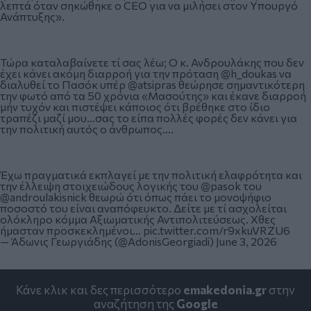
λεπτά όταν σηκώθηκε ο CEO για να μιλήσει στον Υπουργό
Ανάπτυξης».
Τώρα καταλαβαίνετε τί σας λέω; Ο κ. Ανδρουλάκης που δεν
έχει κάνει ακόμη διαρροή για την πρόταση
@h_doukas
να
διαλυθεί το Πασόκ υπέρ
@atsipras
θεώρησε σημαντικότερη
την φωτό από τα 50 χρόνια «Μασούτης» και έκανε διαρροή
μήν τυχόν και πιστέψει κάποιος ότι βρέθηκε στο ίδιο
τραπέζι μαζί μου…σας το είπα πολλές φορές δεν κάνει για
την πολιτική αυτός ο άνθρωπος….
Έχω πραγματικά εκπλαγεί με την πολιτική ελαφρότητα και
την έλλειψη στοιχειώδους λογικής του
@pasok
του
@androulakisnick
θεωρώ ότι όπως πάει το μονοψήφιο
ποσοστό του είναι αναπόφευκτο. Δείτε με τί ασχολείται
ολόκληρο κόμμα Αξιωματικής Αντιπολιτεύσεως. Χθες
ήμασταν προσκεκλημένοι…
pic.twitter.com/r9xkuVRZU6
— Άδωνις Γεωργιάδης (@AdonisGeorgiadi)
June 3, 2026
Κάνε κλικ και δες περισσότερο
emakedonia.gr
στην
αναζήτηση της
Google