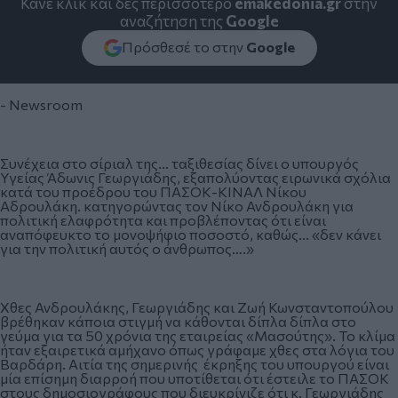
Κάνε κλικ και δες περισσότερο
emakedonia.gr
στην
αναζήτηση της
Google
Πρόσθεσέ το στην
Google
- Newsroom
Συνέχεια στο σίριαλ της... ταξιθεσίας δίνει ο υπουργός
Υγείας Άδωνις Γεωργιάδης, εξαπολύοντας ειρωνικά σχόλια
κατά του προέδρου του ΠΑΣΟΚ-ΚΙΝΑΛ Νίκου
Αδρουλάκη. κατηγορώντας τον Νίκο Ανδρουλάκη για
πολιτική ελαφρότητα και προβλέποντας ότι είναι
αναπόφευκτο το μονοψήφιο ποσοστό, καθώς... «δεν κάνει
για την πολιτική αυτός ο άνθρωπος….»
Χθες Ανδρουλάκης, Γεωργιάδης και Ζωή Κωνσταντοπούλου
βρέθηκαν κάποια στιγμή να κάθονται δίπλα δίπλα στο
γεύμα για τα 50 χρόνια της εταιρείας «Μασούτης». Το
κλίμα
ήταν εξαιρετικά αμήχανο
όπως γράφαμε χθες στα λόγια του
Βαρδάρη. Αιτία της σημερινής έκρηξης του υπουργού είναι
μία επίσημη διαρροή που υποτίθεται ότι έστειλε το ΠΑΣΟΚ
στους δημοσιογράφους που διευκρίνιζε ότι κ. Γεωργιάδης