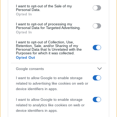
consent section.
I want to opt-out of the Sale of my
Personal Data.
Διαβάστε περισσότερα
Opted In
I want to opt-out of processing my
Παρασκευή 07 Αυγ 2026, 14:24
Personal Data for Targeted Advertising.
Ερασιτέχνης Άρης:
Opted In
Ανακοίνωση κατά της
I want to opt-out of Collection, Use,
Πολιτείας
Retention, Sale, and/or Sharing of my
Personal Data that Is Unrelated with the
«Η ισονομία δεν είναι
Purposes for which it was collected.
διαπραγματεύσιμη. Είναι
Opted Out
υποχρέωση»
Google consents
Παρασκευή 07 Αυγ 2026, 14:14
I want to allow Google to enable storage
Στίβος - Παγκόσμιο
related to advertising like cookies on web or
πρωτάθλημα Κ20:
device identifiers in apps.
Ασημένιο μετάλλιο η
Μητροπούλου στο
I want to allow Google to enable storage
μήκος
related to analytics like cookies on web or
device identifiers in apps.
Η 18χρονη άλτρια