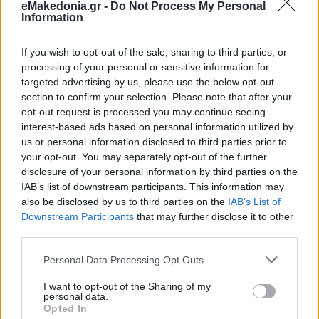
eMakedonia.gr -
Do Not Process My Personal
Information
If you wish to opt-out of the sale, sharing to third parties, or
processing of your personal or sensitive information for
targeted advertising by us, please use the below opt-out
section to confirm your selection. Please note that after your
opt-out request is processed you may continue seeing
interest-based ads based on personal information utilized by
us or personal information disclosed to third parties prior to
your opt-out. You may separately opt-out of the further
disclosure of your personal information by third parties on the
IAB’s list of downstream participants. This information may
also be disclosed by us to third parties on the
IAB’s List of
Downstream Participants
that may further disclose it to other
third parties.
Please note that this website/app uses one or more Google
Personal Data Processing Opt Outs
services and may gather and store information including but
not limited to your visit or usage behaviour. You may click to
I want to opt-out of the Sharing of my
personal data.
grant or deny consent to Google and its third-party tags to
Opted In
use your data for below specified purposes in below Google