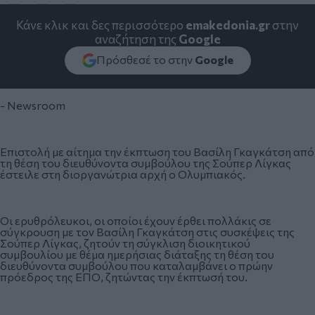
Κάνε κλικ και δες περισσότερο
emakedonia.gr
στην
αναζήτηση της
Google
Πρόσθεσέ το στην
Google
- Newsroom
Επιστολή με αίτημα την έκπτωση του Βασίλη Γκαγκάτση από
τη θέση του διευθύνοντα συμβούλου της Σούπερ Λίγκας
έστειλε στη διοργανώτρια αρχή ο Ολυμπιακός.
Οι ερυθρόλευκοι, οι οποίοι έχουν έρθει πολλάκις σε
σύγκρουση με τον Βασίλη Γκαγκάτση στις συσκέψεις της
Σούπερ Λίγκας, ζητούν τη σύγκλιση διοικητικού
συμβουλίου με θέμα ημερήσιας διάταξης τη θέση του
διευθύνοντα συμβούλου που καταλαμβάνει ο πρώην
πρόεδρος της ΕΠΟ, ζητώντας την έκπτωσή του.