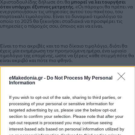
Χριστοδουλίδης δήλωσε ότι θα
μπορεί να λειτουργήσει
όταν υπάρχει έξυπνος μετρητής.
«Οι πάροχοι θα πρέπει να
ενεργοποιήσουν τις υπηρεσίες αυτού του πακέτου, του
πορτοκαλί τιμολογίου. Είναι το δυναμικό τιμολόγιο το
οποίο το 2025 θα ξεκινήσει σταδιακά να προσφέρει τις
υπηρεσίες ο πάροχός σου, όποιος και να είναι.
Είναι το πιο ακριβές και το πιο δίκαιο τιμολόγιο, διότι θα
έχεις μία ενημέρωση την προηγούμενη ημέρα, ένα ωριαίο
τιμολόγιο της επομένης, ώστε να ξέρεις κάθε στιγμή πότε θα
είναι ακριβό και πότε πιο φθηνό.
eMakedonia.gr -
Do Not Process My Personal
Αυτό βέβαια θα γίνει όταν κάποια στιγμή τοποθετηθούν
Information
έξυπνοι μετρητές γιατί τώρα έχουν τοποθετηθεί γύρω στις
600.000 περίπου, αλλά κυρίως σε βιομηχανικούς και
εμπορικούς καταναλωτές. Το
2025 θα μπουν άλλοι
If you wish to opt-out of the sale, sharing to third parties, or
500.000, εκ των οποίων το 50% από αυτούς θα είναι
οικιακοί».
processing of your personal or sensitive information for
targeted advertising by us, please use the below opt-out
section to confirm your selection. Please note that after your
Κάνε κλικ και δες περισσότερο
emakedonia.gr
στην
opt-out request is processed you may continue seeing
αναζήτηση της
Google
interest-based ads based on personal information utilized by