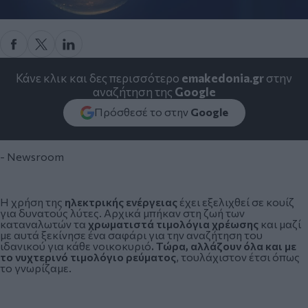
Κάνε κλικ και δες περισσότερο
emakedonia.gr
στην
αναζήτηση της
Google
Πρόσθεσέ το στην
Google
- Newsroom
Η χρήση της
ηλεκτρικής ενέργειας
έχει εξελιχθεί σε κουίζ
για δυνατούς λύτες. Αρχικά μπήκαν στη ζωή των
καταναλωτών τα
χρωματιστά
τιμολόγια χρέωσης
και μαζί
με αυτά ξεκίνησε ένα σαφάρι για την αναζήτηση του
ιδανικού για κάθε νοικοκυριό
. Τώρα, αλλάζουν όλα και με
το νυχτερινό τιμολόγιο ρεύματος
, τουλάχιστον έτσι όπως
το γνωρίζαμε.