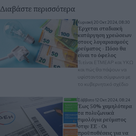
Διαβάστε περισσότερα
Κυριακή 20 Οκτ 2024, 08:30
Έρχεται σταδιακή
κατάργηση χρεώσεων
στους λογαριασμούς
ρεύματος - Πόσο θα
είναι το όφελος
Τι είναι ΕΤΜΕΑΡ και ΥΚΩ
και πώς θα πάψουν να
υφίστανται σύμφωνα με
το κυβερνητικό σχέδιο
Σάββατο 12 Οκτ 2024, 08:24
Έως 50% χαμηλότερα
τα πολυζωνικά
τιμολόγια ρεύματος
στην ΕΕ - Οι
προϋποθέσεις για να