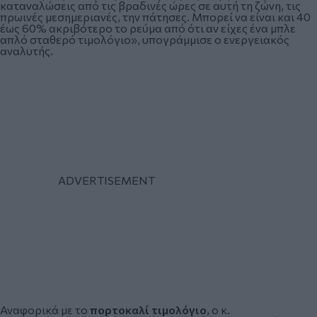
καταναλώσεις από τις βραδινές ώρες σε αυτή τη ζώνη, τις
πρωινές μεσημεριανές, την πάτησες. Μπορεί να είναι και 40
έως 60% ακριβότερο το ρεύμα από ότι αν είχες ένα μπλε
απλό σταθερό τιμολόγιο», υπογράμμισε ο ενεργειακός
αναλυτής.
Αναφορικά με το
πορτοκαλί τιμολόγιο
, ο κ.