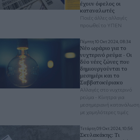
έχουν όφελος οι
καταναλωτές
Ποιές άλλες αλλαγές
προωθεί το ΥΠΕΝ
Πέμπτη 10 Οκτ 2024, 08:34
Νέο ωράριο για το
νυχτερινό ρεύμα - Οι
δύο νέες ζώνες που
δημιουργούνται το
μεσημέρι και το
Σαββατοκύριακο
Αλλαγές στο νυχτερινό
ρεύμα - Κίνητρα για
μεσημεριανή κατανάλωση
με χαμηλότερες τιμές
Τετάρτη 09 Οκτ 2024, 10:56
Σκυλακάκης: Τι