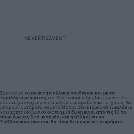
Σχετικά με το
αν αυτή η αλλαγή συνδέεται και με τα
τιμολόγια ρεύματος
, ο κ. Χριστοδουλίδης διευκρίνισε ότι
«όσοι είχαν νυχτερινό τιμολόγιο, παραδείγματος χάριν, θα
μπορούν αυτόματα να μεταθέσουν στο
διζωνικό τιμολόγιο
και λέγεται διζωνικό διότι
η μία ζώνη είναι από τις 10 το
πρωί έως τις 3 το μεσημέρι και η άλλη είναι το
Σαββατοκύριακο που θα είναι διευρυμένο το ωράριο
».