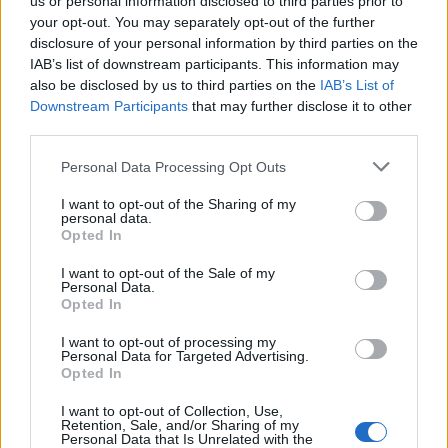
Πρόσθεσέ το στην
Google
us or personal information disclosed to third parties prior to
your opt-out. You may separately opt-out of the further
disclosure of your personal information by third parties on the
IAB’s list of downstream participants. This information may
also be disclosed by us to third parties on the
IAB’s List of
ΟΙΚΟΝΟΜΙΑ
Downstream Participants
that may further disclose it to other
third parties.
Please note that this website/app uses one or more Google
Personal Data Processing Opt Outs
services and may gather and store information including but
not limited to your visit or usage behaviour. You may click to
I want to opt-out of the Sharing of my
personal data.
grant or deny consent to Google and its third-party tags to
Opted In
use your data for below specified purposes in below Google
consent section.
I want to opt-out of the Sale of my
Personal Data.
Opted In
I want to opt-out of processing my
Personal Data for Targeted Advertising.
Opted In
I want to opt-out of Collection, Use,
Retention, Sale, and/or Sharing of my
Personal Data that Is Unrelated with the