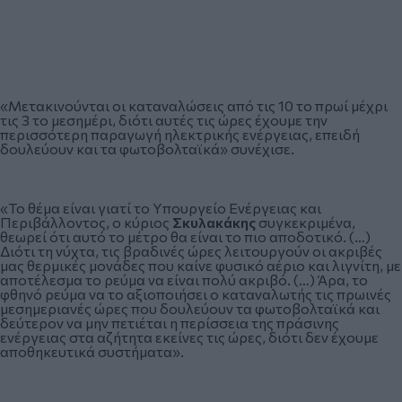
«Μετακινούνται οι καταναλώσεις από τις 10 το πρωί μέχρι
τις 3 το μεσημέρι, διότι αυτές τις ώρες έχουμε την
περισσότερη παραγωγή ηλεκτρικής ενέργειας, επειδή
δουλεύουν και τα φωτοβολταϊκά» συνέχισε.
«Το θέμα είναι γιατί το Υπουργείο Ενέργειας και
Περιβάλλοντος, ο κύριος
Σκυλακάκης
συγκεκριμένα,
θεωρεί ότι αυτό το μέτρο θα είναι το πιο αποδοτικό. (…)
Διότι τη νύχτα, τις βραδινές ώρες λειτουργούν οι ακριβές
μας θερμικές μονάδες που καίνε φυσικό αέριο και λιγνίτη, με
αποτέλεσμα το ρεύμα να είναι πολύ ακριβό. (…) Άρα, το
φθηνό ρεύμα να το αξιοποιήσει ο καταναλωτής τις πρωινές
μεσημεριανές ώρες που δουλεύουν τα φωτοβολταϊκά και
δεύτερον να μην πετιέται η περίσσεια της πράσινης
ενέργειας στα αζήτητα εκείνες τις ώρες, διότι δεν έχουμε
αποθηκευτικά συστήματα».