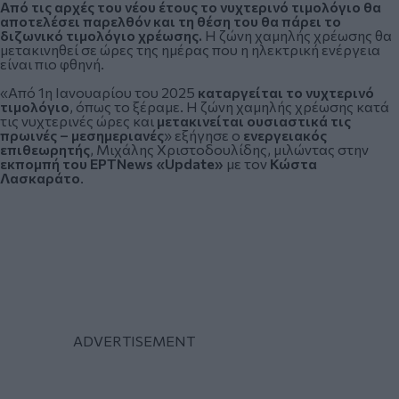
Από τις αρχές του νέου έτους το νυχτερινό τιμολόγιο θα
αποτελέσει παρελθόν και τη θέση του θα πάρει το
διζωνικό τιμολόγιο χρέωσης
.
Η ζώνη χαμηλής χρέωσης θα
μετακινηθεί σε ώρες της ημέρας που η ηλεκτρική ενέργεια
είναι πιο φθηνή.
«Από 1η Ιανουαρίου του 2025
καταργείται το νυχτερινό
τιμολόγιο
, όπως το ξέραμε. Η ζώνη χαμηλής χρέωσης κατά
τις νυχτερινές ώρες και
μετακινείται ουσιαστικά τις
πρωινές – μεσημεριανές
» εξήγησε ο
ενεργειακός
επιθεωρητής
, Μιχάλης Χριστοδουλίδης, μιλώντας στην
εκπομπή του ΕΡΤNews «Update»
με τον
Κώστα
Λασκαράτο
.