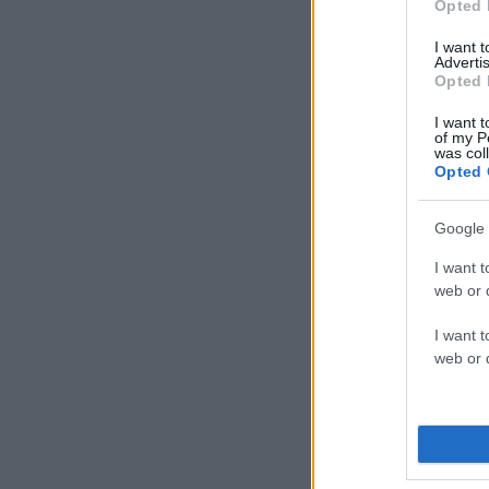
Opted 
I want 
Advertis
Opted 
I want t
of my P
was col
Opted 
Google 
I want t
web or d
I want t
web or d