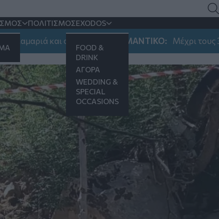
τανική χειροβομβίδα
ΙΣΜΟΣ
ΠΟΛΙΤΙΣΜΟΣ
EXODOS
και στη Νεάπολη
ΣΗΜΑΝΤΙΚΟ:
Μέχρι τους 39 βαθμούς Κε
ΗΜΑ
FOOD &
DRINK
ΑΓΟΡΑ
WEDDING &
SPECIAL
OCCASIONS