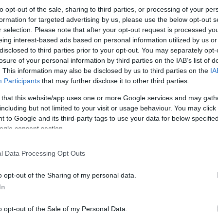
to opt-out of the sale, sharing to third parties, or processing of your per
formation for targeted advertising by us, please use the below opt-out s
r selection. Please note that after your opt-out request is processed y
eing interest-based ads based on personal information utilized by us or
disclosed to third parties prior to your opt-out. You may separately opt-
Εξειδικευμένο
κλιμάκιο πυροτεχνουργών του Σ
losure of your personal information by third parties on the IAB’s list of
εντοπισμού. Οι στρατιωτικοί, σε συνεργασία με 
. This information may also be disclosed by us to third parties on the
IA
προστασίας και απέκλεισαν την πρόσβαση στο σ
Participants
that may further disclose it to other third parties.
 that this website/app uses one or more Google services and may gath
including but not limited to your visit or usage behaviour. You may click 
 to Google and its third-party tags to use your data for below specifi
ogle consent section.
l Data Processing Opt Outs
o opt-out of the Sharing of my personal data.
In
o opt-out of the Sale of my Personal Data.