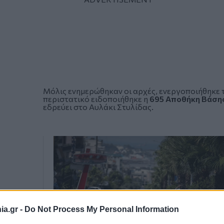
Μόλις ενημερώθηκαν οι αρχές, ενεργοποιήθηκε
περιστατικό ειδοποιήθηκε η
695 Αποθήκη Βάση
εδρεύει στο Αυλάκι Στυλίδας.
a.gr -
Do Not Process My Personal Information