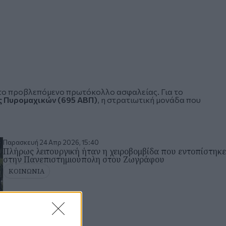
 το προβλεπόμενο πρωτόκολλο ασφαλείας. Για το
ς Πυρομαχικών (695 ΑΒΠ)
, η στρατιωτική μονάδα που
Παρασκευή 24 Απρ 2026, 15:40
Πλήρως λειτουργική ήταν η χειροβομβίδα που εντοπίστηκε
στην Πανεπιστημιούπολη στου Ζωγράφου
ΚΟΙΝΩΝΙΑ