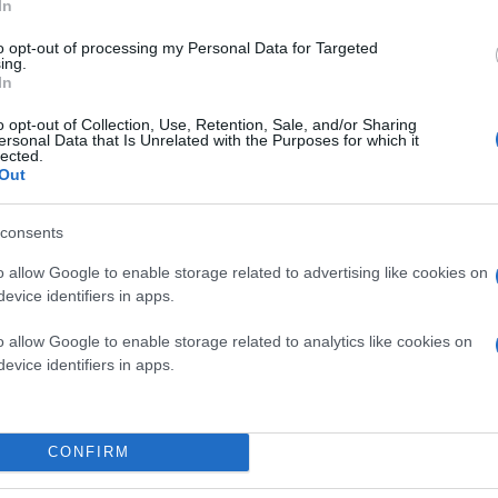
In
to opt-out of processing my Personal Data for Targeted
ing.
Οι έμπειροι πυροτεχνουργοί προχώρησαν στην 
In
o opt-out of Collection, Use, Retention, Sale, and/or Sharing
ersonal Data that Is Unrelated with the Purposes for which it
lected.
Out
consents
o allow Google to enable storage related to advertising like cookies on
evice identifiers in apps.
o allow Google to enable storage related to analytics like cookies on
evice identifiers in apps.
CONFIRM