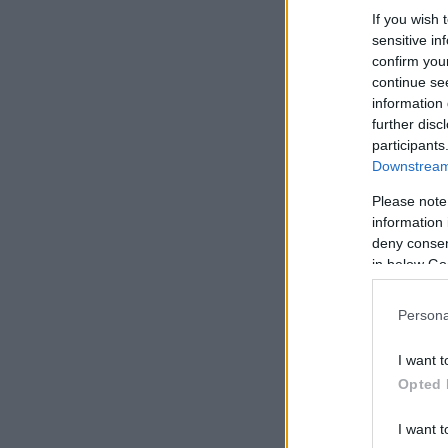
If you wish 
sensitive in
confirm you
continue se
information 
further disc
participants
Downstream 
Please note
information 
deny consent
in below Go
Persona
I want t
Opted 
I want t