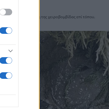
ασφαλή εξουδετέρωση της χειροβομβίδας επί τόπου.