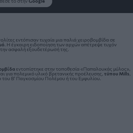
εσέ το στην
Google
ολίτες εντόπισαν τυχαία μια παλιά χειροβομβίδα σε
μό
. Η έγκαιρη ειδοποίηση των αρχών απέτρεψε τυχόν
 την ασφαλή εξουδετέρωσή της.
ομβίδα
εντοπίστηκε στην τοποθεσία «Παπαλουκάς μύλος»,
αι για πολεμικό υλικό βρετανικής προέλευσης,
τύπου Mills
,
ο του Β' Παγκοσμίου Πολέμου ή του Εμφυλίου.