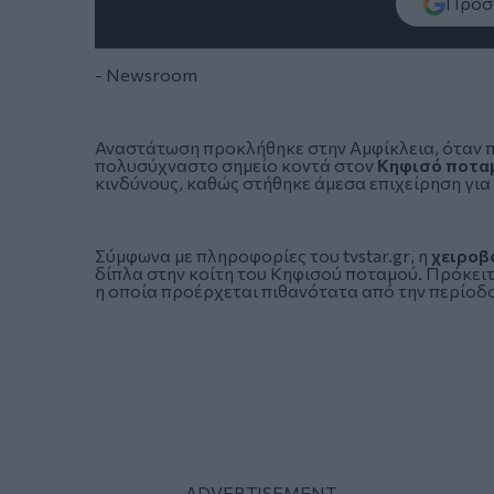
Πρόσθ
- Newsroom
Αναστάτωση προκλήθηκε στην Αμφίκλεια, όταν π
πολυσύχναστο σημείο κοντά στον
Κηφισό ποτα
κινδύνους, καθώς στήθηκε άμεσα επιχείρηση για
Σύμφωνα με πληροφορίες του
tvstar.gr
, η
χειροβ
δίπλα στην κοίτη του Κηφισού ποταμού. Πρόκειτ
η οποία προέρχεται πιθανότατα από την περίοδ