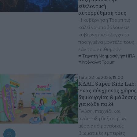
εθελοντική
αυτορρύθμισή τους
Η κυβέρνηση Τραμπ τις
καλεί να υποβάλουν σε
κυβερνητικό έλεγχο τα
προηγμένα μοντέλα τους,
εάν το... επιθυμούν
Τεχνητή Νοημοσύνη
ΗΠΑ
Ντόναλντ Τραμπ
Τρίτη 28 Ιου 2026, 19:00
ΚΔΑΠ Super Kidz Lab:
Ένας σύγχρονος χώρος
δημιουργίας & μάθησης
για κάθε παιδί
Γνώση, παιχνίδι και
ανάπτυξη δεξιοτήτων
μέσα από μοναδικές
βιωματικές εμπειρίες