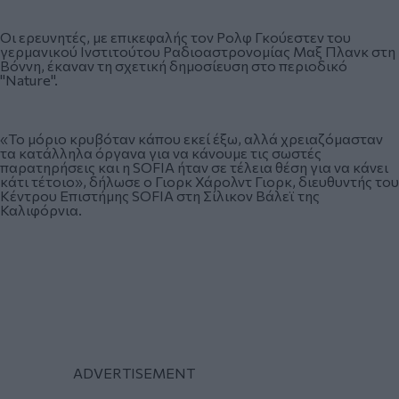
Οι ερευνητές, με επικεφαλής τον Ρολφ Γκούεστεν του
γερμανικού Ινστιτούτου Ραδιοαστρονομίας Μαξ Πλανκ στη
Βόννη, έκαναν τη σχετική δημοσίευση στο περιοδικό
"Nature".
«Το μόριο κρυβόταν κάπου εκεί έξω, αλλά χρειαζόμασταν
τα κατάλληλα όργανα για να κάνουμε τις σωστές
παρατηρήσεις και η SOFIA ήταν σε τέλεια θέση για να κάνει
κάτι τέτοιο», δήλωσε ο Γιορκ Χάρολντ Γιορκ, διευθυντής του
Κέντρου Επιστήμης SOFIA στη Σίλικον Βάλεϊ της
Καλιφόρνια.