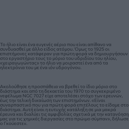
Το ήλιο είναι ένα ευγενές αέριο που είναι απίθανο να
συνδυασθεί με άλλο είδος ατόμου. Όμως το 1925 οι
επιστήμονες κατάφεραν για πρώτη φορά να δημιουργήσουν
στο εργαστήριο τους το μόριο του υδριδίου του ηλίου,
«χειραγωγώντας» το ήλιο να μοιραστεί ένα από τα
ηλεκτρόνια του με ένα ιόν υδρογόνου.
Ακολούθησε η προσπάθεια να βρεθεί το ίδιο μόριο στο
διάστημα και από τη δεκαετία του 1970 το συγκεκριμένο
νεφέλωμα NGC 7027 είχε αποτελέσει στόχο των ερευνών,
έως την τελική δικαίωση των επιστημόνων. «Είναι
συναρπαστικό που για πρώτη φορά επιτέλους το είδαμε στο
διάστημα. Αυτή είναι η ευτυχής κατάληξη σε μια μακρά
έρευνα και διαλύει τις αμφιβολίες σχετικά με την κατανόηση
μας για τις χημικές διεργασίες στο πρώιμο σύμπαν», δήλωσε
ο Γκούεστεν.