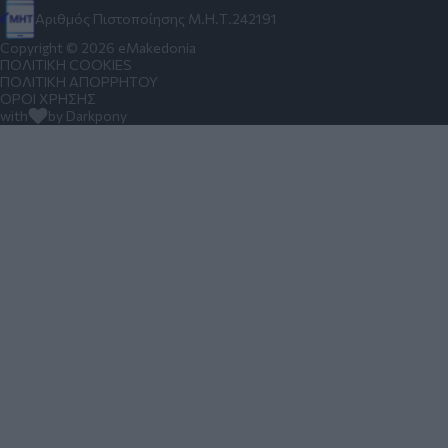
Αριθμός Πιστοποίησης Μ.Η.Τ.242191
Copyright © 2026 eMakedonia
ΠΟΛΙΤΙΚΗ COOKIES
ΠΟΛΙΤΙΚΗ ΑΠΟΡΡΗΤΟΥ
ΟΡΟΙ ΧΡΗΣΗΣ
with
by Darkpony