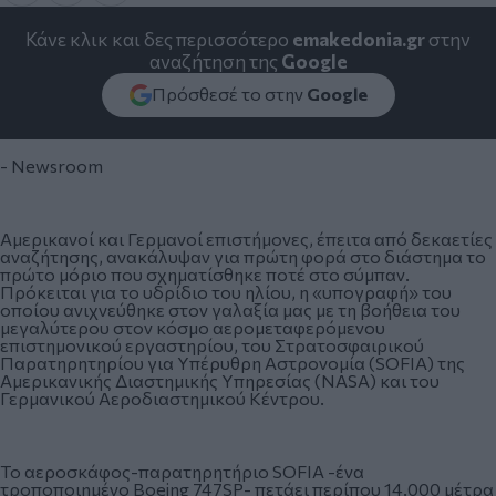
Κάνε κλικ και δες περισσότερο
emakedonia.gr
στην
αναζήτηση της
Google
Πρόσθεσέ το στην
Google
- Newsroom
Αμερικανοί και Γερμανοί επιστήμονες, έπειτα από δεκαετίες
αναζήτησης, ανακάλυψαν για πρώτη φορά στο διάστημα το
πρώτο μόριο που σχηματίσθηκε ποτέ στο σύμπαν.
Πρόκειται για το υδρίδιο του ηλίου, η «υπογραφή» του
οποίου ανιχνεύθηκε στον γαλαξία μας με τη βοήθεια του
μεγαλύτερου στον κόσμο αερομεταφερόμενου
επιστημονικού εργαστηρίου, του Στρατοσφαιρικού
Παρατηρητηρίου για Υπέρυθρη Αστρονομία (SOFIA) της
Αμερικανικής Διαστημικής Υπηρεσίας (NASA) και του
Γερμανικού Αεροδιαστημικού Κέντρου.
Το αεροσκάφος-παρατηρητήριο SOFIA -ένα
τροποποιημένο Boeing 747SP- πετάει περίπου 14.000 μέτρα