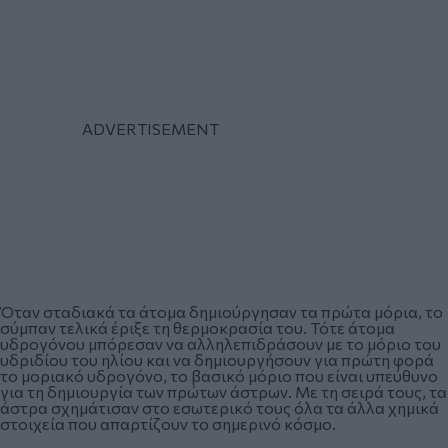
Όταν σταδιακά τα άτομα δημιούργησαν τα πρώτα μόρια, το
σύμπαν τελικά έριξε τη θερμοκρασία του. Τότε άτομα
υδρογόνου μπόρεσαν να αλληλεπιδράσουν με το μόριο του
υδριδίου του ηλίου και να δημιουργήσουν για πρώτη φορά
το μοριακό υδρογόνο, το βασικό μόριο που είναι υπεύθυνο
για τη δημιουργία των πρώτων άστρων. Με τη σειρά τους, τα
άστρα σχημάτισαν στο εσωτερικό τους όλα τα άλλα χημικά
στοιχεία που απαρτίζουν το σημερινό κόσμο.