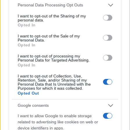
Please note that this website/app uses one or more Google
Personal Data Processing Opt Outs
services and may gather and store information including but
not limited to your visit or usage behaviour. You may click to
I want to opt-out of the Sharing of my
personal data.
grant or deny consent to Google and its third-party tags to
Opted In
use your data for below specified purposes in below Google
consent section.
I want to opt-out of the Sale of my
Personal Data.
Opted In
I want to opt-out of processing my
Personal Data for Targeted Advertising.
Opted In
I want to opt-out of Collection, Use,
Retention, Sale, and/or Sharing of my
Personal Data that Is Unrelated with the
Purposes for which it was collected.
Opted Out
Google consents
I want to allow Google to enable storage
related to advertising like cookies on web or
device identifiers in apps.