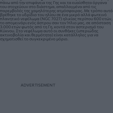
πάνω από την επιφάνεια της Γης και τα ευαίσθητα όργανα
του στοχεύουν στο διάστημα, απαλλαγμένα από τις
παρεμβολές της χαμηλότερης ατμόσφαιρας. Με τρόπο αυτό
βρέθηκε το υδρίδιο του ηλίου σε ένα μικρό αλλά φωτεινό
πλανητικό νεφέλωμα (NGC 7027) ηλικίας περίπου 600 ετών,
το απομεινάρι ενός άστρου σαν τον Ήλιο μας, σε απόσταση
3.000 ετών φωτός από τη Γη, κοντά στον αστερισμό του
Κύκνου. Στο νεφέλωμα αυτό οι συνθήκες (υπεριώδης
ακτινοβολία και θερμότητα) είναι κατάλληλες για να
σχηματισθεί το συγκεκριμένο μόριο.