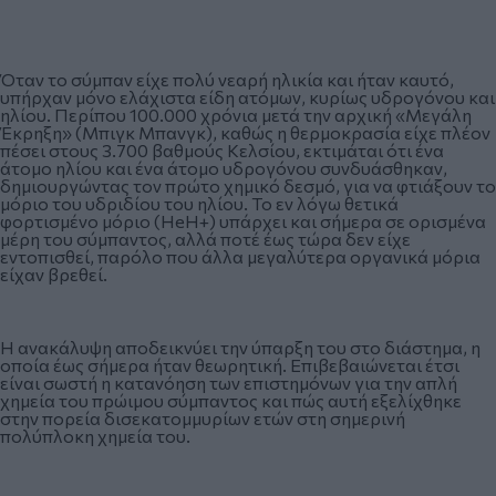
Όταν το σύμπαν είχε πολύ νεαρή ηλικία και ήταν καυτό,
υπήρχαν μόνο ελάχιστα είδη ατόμων, κυρίως υδρογόνου και
ηλίου. Περίπου 100.000 χρόνια μετά την αρχική «Μεγάλη
Έκρηξη» (Μπιγκ Μπανγκ), καθώς η θερμοκρασία είχε πλέον
πέσει στους 3.700 βαθμούς Κελσίου, εκτιμάται ότι ένα
άτομο ηλίου και ένα άτομο υδρογόνου συνδυάσθηκαν,
δημιουργώντας τον πρώτο χημικό δεσμό, για να φτιάξουν το
μόριο του υδριδίου του ηλίου. Το εν λόγω θετικά
φορτισμένο μόριο (HeH+) υπάρχει και σήμερα σε ορισμένα
μέρη του σύμπαντος, αλλά ποτέ έως τώρα δεν είχε
εντοπισθεί, παρόλο που άλλα μεγαλύτερα οργανικά μόρια
είχαν βρεθεί.
Η ανακάλυψη αποδεικνύει την ύπαρξη του στο διάστημα, η
οποία έως σήμερα ήταν θεωρητική. Επιβεβαιώνεται έτσι
είναι σωστή η κατανόηση των επιστημόνων για την απλή
χημεία του πρώιμου σύμπαντος και πώς αυτή εξελίχθηκε
στην πορεία δισεκατομμυρίων ετών στη σημερινή
πολύπλοκη χημεία του.