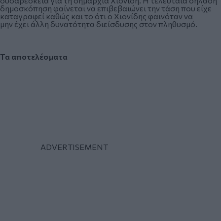
δυσαρέσκεια για τη δημαρχία Χιονίδη. Η τελευταία δηλαδή
δημοσκόπηση φαίνεται να επιβεβαιώνει την τάση που είχε
καταγραφεί καθώς και το ότι ο Χιονίδης φαινόταν να
μην έχει άλλη δυνατότητα διείσδυσης στον πληθυσμό.
Τα αποτελέσματα