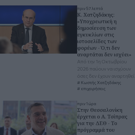
πριν 57 λεπτά
Κ. Χατζηδάκης:
«Υποχρεωτική η
δημοσίευση των
εγκυκλίων στις
ιστοσελίδες των
φορέων - Ό,τι δεν
αναρτάται δεν ισχύει»
Από την 1η Οκτωβρίου
2026 παύουν να ισχύουν
όσες δεν έχουν αναρτηθεί
Κωστής Χατζηδάκης
επιχειρήσεις
πριν 1 ώρα
Στην Θεσσαλονίκη
έρχεται ο Α. Τσίπρας
για την ΔΕΘ - Το
πρόγραμμά του