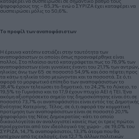
καταφέρει να συσπειρώσει σε σημαντικό βαθμό τους
ψηφοφόρους της – 85,3%- ενώ ο ΣΥΡΙΖΑ έχει καταφέρει να
συσπειρώσει μόλις το 50,6%.
Το προφίλ των αναποφάσιστων
Η έρευνα κατόπιν εστιάζει στην ταυτότητα των
αναποφάσιστων οι οποίοι όπως προαναφέρθηκε είναι
πολλοί. Στο πλαίσιο αυτό καταγράφεται πως το 78,9% των
αναποφάσιστων είναι γυναίκες έναντι του 21,1% των αντρών,
ηλικίας άνω των 65 σε ποσοστό 54,9% και όσο πέφτει προς
τα κάτω η ηλικία τόσο μειώνονται και τα ποσοστά. Σε ό,τι
αφορά το μορφωτικό επίπεδο των αναποφάσιστων το
38,4% έχουν τελειώσει το δημοτικό, το 24,2% το Λύκειο, το
19,5% το Γυμνάσιο και το 17,9 έχουν πτυχίο ΑΕΙ ή ΤΕΙ. Ένα
ακόμη αξιοπρόσεκτο σημείο της δημοσκόπησης είναι ότι σε
ποσοστό 73,7% οι αναποφάσιστοι είναι εντός της Δημοτικής
Ενότητας Κατερίνης. Τέλος, σε ό,τι αφορά την κομματική
προτίμηση των αναποφάσιστων είναι σε ποσοστό 20,1%
ψηφοφόροι της Νέας Δημοκρατίας-κάτι το οποίο
δικαιολογείται αν αναλογιστεί κανείς πως οι τρεις πρώτοι
προέρχονται από τον ιδεολογικό της χώρο- , σε 19,0% του
ΣΥΡΙΖΑ, 14,7% αναποφάσιστοι, 13,3% άτομα που θα
απέχουν από τις εκλογές, ένα 12,7 % άλλων πολιτικών