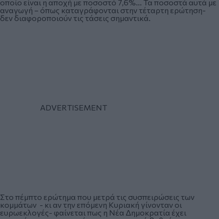
οποίο είναι η αποχή με ποσοστό 7,6%... Τα ποσοστά αυτά με
αναγωγή – όπως καταγράφονται στην τέταρτη ερώτηση-
δεν διαφοροποιούν τις τάσεις σημαντικά.
Στο πέμπτο ερώτημα που μετρά τις συσπειρώσεις των
κομμάτων - κι αν την επόμενη Κυριακή γίνονταν οι
ευρωεκλογές- φαίνεται πως η Νέα Δημοκρατία έχει