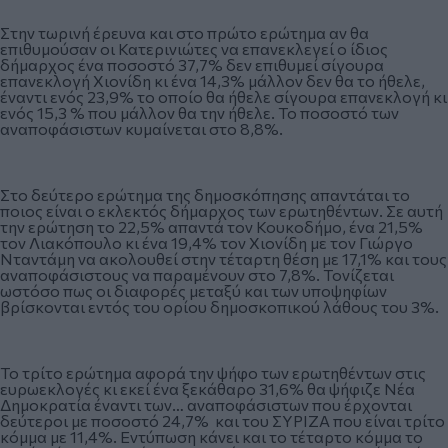
Στην τωρινή έρευνα και στο πρώτο ερώτημα αν θα
επιθυμούσαν οι Κατερινιώτες να επανεκλεγεί ο ίδιος
δήμαρχος ένα ποσοστό 37,7% δεν επιθυμεί σίγουρα
επανεκλογή Χιονίδη κι ένα 14,3% μάλλον δεν θα το ήθελε,
έναντι ενός 23,9% το οποίο θα ήθελε σίγουρα επανεκλογή κι
ενός 15,3 % που μάλλον θα την ήθελε. Το ποσοστό των
αναποφάσιστων κυμαίνεται στο 8,8%.
Στο δεύτερο ερώτημα της δημοσκόπησης απαντάται το
ποιος είναι ο εκλεκτός δήμαρχος των ερωτηθέντων. Σε αυτή
την ερώτηση το 22,5% απαντά τον Κουκοδήμο, ένα 21,5%
τον Λιακόπουλο κι ένα 19,4% τον Χιονίδη με τον Γιώργο
Νταντάμη να ακολουθεί στην τέταρτη θέση με 17,1% και τους
αναποφάσιστους να παραμένουν στο 7,8%. Τονίζεται
ωστόσο πως οι διαφορές μεταξύ και των υποψηφίων
βρίσκονται εντός του ορίου δημοσκοπικού λάθους του 3%.
Το τρίτο ερώτημα αφορά την ψήφο των ερωτηθέντων στις
ευρωεκλογές κι εκεί ένα ξεκάθαρο 31,6% θα ψήφιζε Νέα
Δημοκρατία έναντι των… αναποφάσιστων που έρχονται
δεύτεροι με ποσοστό 24,7% και του ΣΥΡΙΖΑ που είναι τρίτο
κόμμα με 11,4%. Εντύπωση κάνει και το τέταρτο κόμμα το