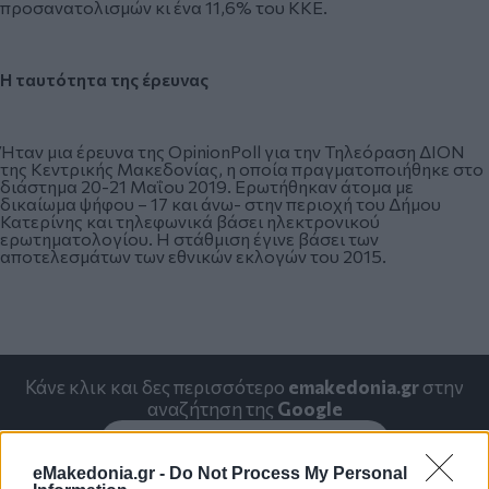
προσανατολισμών κι ένα 11,6% του ΚΚΕ.
Η ταυτότητα της έρευνας
Ήταν μια έρευνα της OpinionPoll για την Τηλεόραση ΔΙΟΝ
της Κεντρικής Μακεδονίας, η οποία πραγματοποιήθηκε στο
διάστημα 20-21 Μαΐου 2019. Ερωτήθηκαν άτομα με
δικαίωμα ψήφου – 17 και άνω- στην περιοχή του Δήμου
Κατερίνης και τηλεφωνικά βάσει ηλεκτρονικού
ερωτηματολογίου. Η στάθμιση έγινε βάσει των
αποτελεσμάτων των εθνικών εκλογών του 2015.
Κάνε κλικ και δες περισσότερο
emakedonia.gr
στην
αναζήτηση της
Google
Πρόσθεσέ το στην
Google
eMakedonia.gr -
Do Not Process My Personal