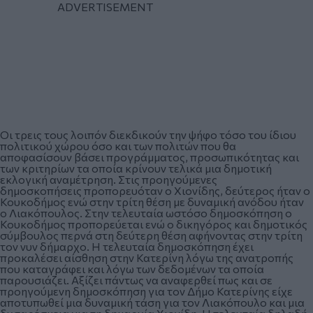
Οι τρεις τους λοιπόν διεκδικούν την ψήφο τόσο του ίδιου
πολιτικού χώρου όσο και των πολιτών που θα
αποφασίσουν βάσει προγράμματος, προσωπικότητας και
των κριτηρίων τα οποία κρίνουν τελικά μια δημοτική
εκλογική αναμέτρηση. Στις
προηγούμενες
δημοσκοπήσεις
προπορευόταν ο Χιονίδης, δεύτερος ήταν ο
Κουκοδήμος ενώ στην τρίτη θέση με δυναμική ανόδου ήταν
ο Λιακόπουλος. Στην τελευταία ωστόσο δημοσκόπηση ο
Κουκοδήμος προπορεύεται ενώ ο δικηγόρος και δημοτικός
σύμβουλος περνά στη δεύτερη θέση αφήνοντας στην τρίτη
τον νυν δήμαρχο. Η τελευταία δημοσκόπηση έχει
προκαλέσει αίσθηση στην Κατερίνη λόγω της ανατροπής
που καταγράφει και λόγω των δεδομένων τα οποία
παρουσιάζει. Αξίζει πάντως να αναφερθεί πως και σε
προηγούμενη δημοσκόπηση για τον Δήμο Κατερίνης είχε
αποτυπωθεί μια δυναμική τάση για τον Λιακόπουλο και μια