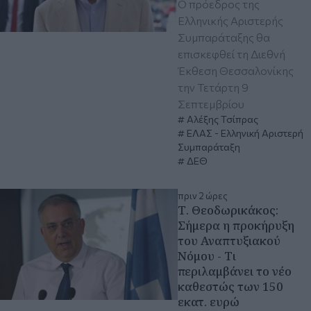
Ο πρόεδρος της
Ελληνικής Αριστερής
Συμπαράταξης θα
επισκεφθεί τη Διεθνή
Έκθεση Θεσσαλονίκης
την Τετάρτη 9
Σεπτεμβρίου
Αλέξης Τσίπρας
ΕΛΑΣ - Ελληνική Αριστερή
Συμπαράταξη
ΔΕΘ
πριν 2 ώρες
Τ. Θεοδωρικάκος:
Σήμερα η προκήρυξη
του Αναπτυξιακού
Νόμου - Τι
περιλαμβάνει το νέο
καθεστώς των 150
εκατ. ευρώ