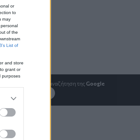
sonal or
ection to
ou may
 personal
out of the
 downstream
B’s List of
er and store
to grant or
ed purposes
emakedonia.gr
στην αναζήτηση της
Google
εσέ το στην
Google