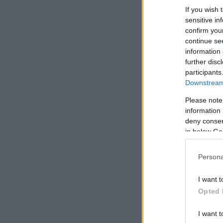
If you wish 
sensitive in
confirm you
continue se
information 
further disc
participants
Downstream 
Please note
information 
deny consent
in below Go
Persona
I want t
Opted 
I want t