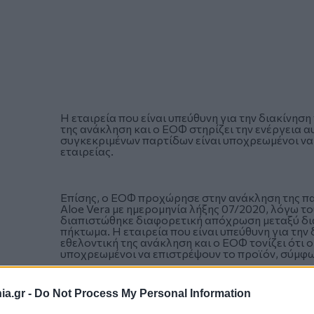
Η εταιρεία που είναι υπεύθυνη για την διακίνησ
της ανάκληση και ο ΕΟΦ στηρίζει την ενέργεια α
συγκεκριμένων παρτίδων είναι υποχρεωμένοι να 
εταιρείας.
Επίσης, ο ΕΟΦ προχώρησε στην ανάκληση της π
Aloe Vera με ημερομηνία λήξης 07/2020, λόγω το
διαπιστώθηκε διαφορετική απόχρωση μεταξύ δι
πήκτωμα. Η εταιρεία που είναι υπεύθυνη για την
εθελοντική της ανάκληση και ο ΕΟΦ τονίζει ότι 
υποχρεωμένοι να επιστρέψουν το προϊόν, σύμφωνα
a.gr -
Do Not Process My Personal Information