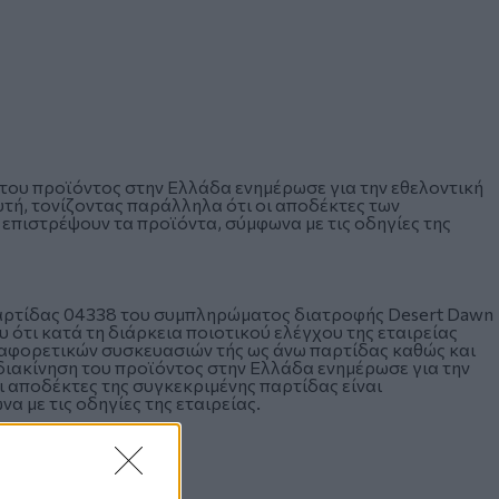
η του προϊόντος στην Ελλάδα ενημέρωσε για την εθελοντική
υτή, τονίζοντας παράλληλα ότι οι αποδέκτες των
επιστρέψουν τα προϊόντα, σύμφωνα με τις οδηγίες της
αρτίδας 04338 του συμπληρώματος διατροφής Desert Dawn
υ ότι κατά τη διάρκεια ποιοτικού ελέγχου της εταιρείας
αφορετικών συσκευασιών τής ως άνω παρτίδας καθώς και
 διακίνηση του προϊόντος στην Ελλάδα ενημέρωσε για την
οι αποδέκτες της συγκεκριμένης παρτίδας είναι
 με τις οδηγίες της εταιρείας.