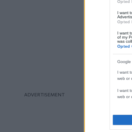
Opted 
I want 
Advertis
Opted 
I want t
of my P
was col
Opted 
Google 
I want t
web or d
I want t
web or d