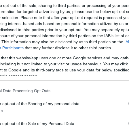
to opt-out of the sale, sharing to third parties, or processing of your per
formation for targeted advertising by us, please use the below opt-out s
r selection. Please note that after your opt-out request is processed y
eing interest-based ads based on personal information utilized by us or
disclosed to third parties prior to your opt-out. You may separately opt-
losure of your personal information by third parties on the IAB’s list of
. This information may also be disclosed by us to third parties on the
IA
Participants
that may further disclose it to other third parties.
 that this website/app uses one or more Google services and may gath
including but not limited to your visit or usage behaviour. You may click 
 to Google and its third-party tags to use your data for below specifi
Ο κανόνας έχει και τις εξαιρέσεις του ειδικά με
είναι οι εξής:
ogle consent section.
l Data Processing Opt Outs
Οι διορισμοί και οι προσλήψεις μονίμου και ιδ
και Β' βαθμού και τα νομικά πρόσωπα αυτών, εφ
o opt-out of the Sharing of my personal data.
θέσεων δημοσιεύθηκαν από το ΑΣΕΠ, πριν από τ
περιφερειακών εκλογών.
In
o opt-out of the Sale of my Personal Data.