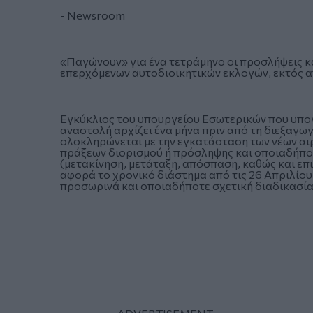
- Newsroom
«Παγώνουν» για ένα τετράμηνο οι προσλήψεις κ
επερχόμενων αυτοδιοικητικών εκλογών, εκτός α
Εγκύκλιος του υπουργείου Εσωτερικών που υπογ
αναστολή αρχίζει ένα μήνα πριν από τη διεξαγω
ολοκληρώνεται με την εγκατάσταση των νέων αι
πράξεων διορισμού ή πρόσληψης και οποιαδήπ
(μετακίνηση, μετάταξη, απόσπαση, καθώς και ε
αφορά το χρονικό διάστημα από τις 26 Απριλίου
προσωρινά και οποιαδήποτε σχετική διαδικασία 