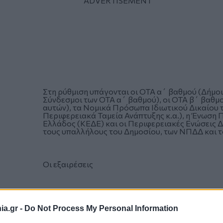
Στη ρύθμιση υπάγονται οι ΟΤΑ α΄ βαθμού (Δήμο
Σύνδεσμοι των ΟΤΑ α΄ βαθμού), οι ΟΤΑ β΄ βαθμ
αυτών), τα Νομικά Πρόσωπα Ιδιωτικού Δικαίου τ
Περιφερειακά Ταμεία Ανάπτυξης κ.α.), η Ένωση
Ελλάδος (ΚΕΔΕ) και οι Περιφερειακές Ενώσεις Δή
τους υπαλλήλους του Δημοσίου, των ΝΠΔΔ και τ
Οι εξαιρέσεις
a.gr -
Do Not Process My Personal Information