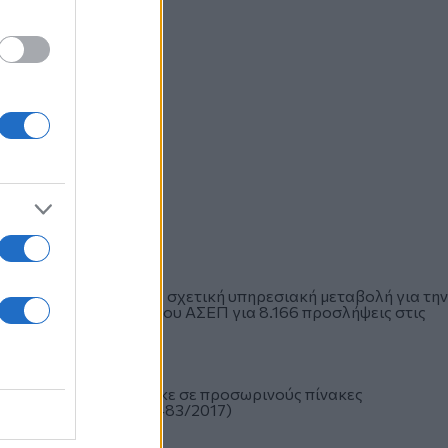
ην πρόσληψη και κάθε σχετική υπηρεσιακή μεταβολή για την
προκήρυξη 3Κ/2018 του ΑΣΕΠ για 8.166 προσλήψεις στις
σωπικό που κατατάχθηκε σε προσωρινούς πίνακες
του άρθρου 82 του ν. 4483/2017)