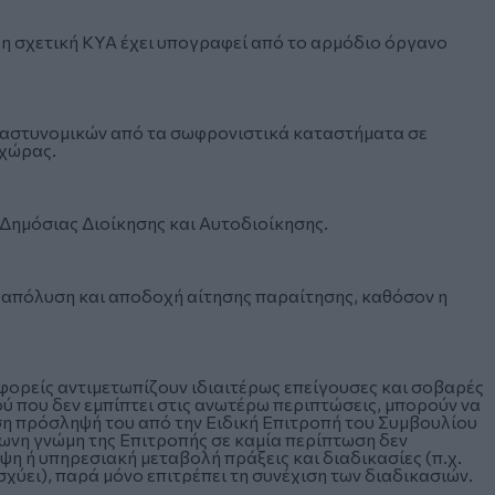
 σχετική ΚΥΑ έχει υπογραφεί από το αρμόδιο όργανο
 αστυνομικών από τα σωφρονιστικά καταστήματα σε
 χώρας.
Δημόσιας Διοίκησης και Αυτοδιοίκησης.
η απόλυση και αποδοχή αίτησης παραίτησης, καθόσον η
 φορείς αντιμετωπίζουν ιδιαιτέρως επείγουσες και σοβαρές
 που δεν εμπίπτει στις ανωτέρω περιπτώσεις, μπορούν να
εση πρόσληψή του από την Ειδική Επιτροπή του Συμβουλίου
φωνη γνώμη της Επιτροπής σε καμία περίπτωση δεν
η ή υπηρεσιακή μεταβολή πράξεις και διαδικασίες (π.χ.
χύει), παρά μόνο επιτρέπει τη συνέχιση των διαδικασιών.