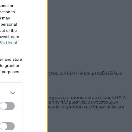
sonal or
ection to
ou may
 personal
out of the
 downstream
B’s List of
er and store
to grant or
ed purposes
τά την πρόσφατη ψήφιση του ν. 4604/19 και μεταξύ άλλων
ιωτικού δικαίου αορίστου χρόνου προσωπικού στους ΟΤΑ Α'
όσον οι προκηρύξεις για την πλήρωση των αντίστοιχων
ην έναρξη της προεκλογικής περιόδου των δημοτικών και