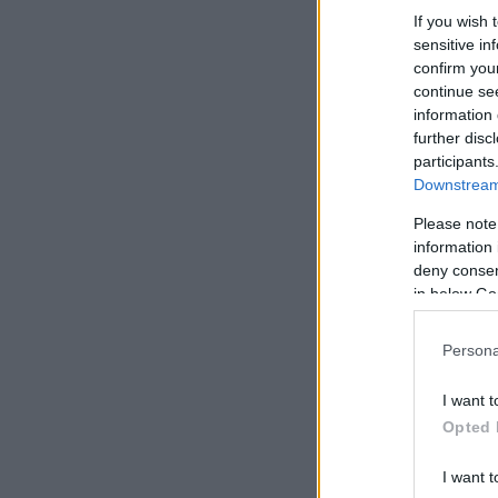
If you wish 
sensitive in
confirm you
continue se
information 
further disc
participants
Downstream 
Please note
information 
deny consent
in below Go
Persona
I want t
Opted 
I want t