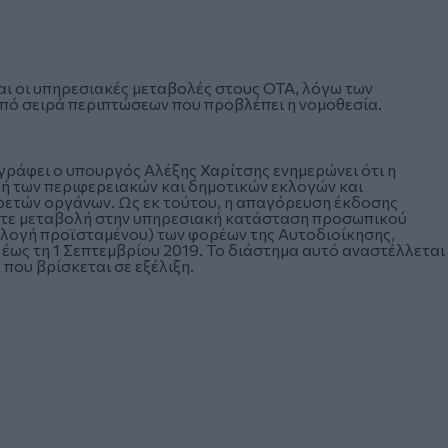
αι οι υπηρεσιακές μεταβολές στους ΟΤΑ, λόγω των
πό σειρά περιπτώσεων που προβλέπει η νομοθεσία.
ράφει ο υπουργός Αλέξης Χαρίτσης ενημερώνει ότι η
γή των περιφερειακών και δημοτικών εκλογών και
ρετών οργάνων. Ως εκ τούτου, η απαγόρευση έκδοσης
οτε μεταβολή στην υπηρεσιακή κατάσταση προσωπικού
πιλογή προϊσταμένου) των φορέων της Αυτοδιοίκησης,
 έως τη 1 Σεπτεμβρίου 2019. Το διάστημα αυτό αναστέλλεται
που βρίσκεται σε εξέλιξη.