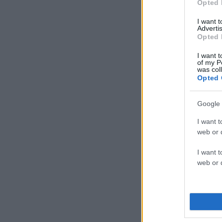
Opted 
I want 
Advertis
Opted 
I want t
of my P
was col
Opted 
Google 
I want t
web or d
I want t
web or d