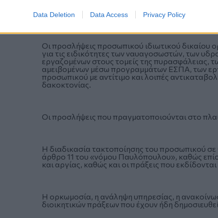
Οι προσλήψεις τακτικού προσωπικού σε δήμους 
Data Deletion
Data Access
Privacy Policy
Οι προσλήψεις προσωπικού ιδιωτικού δικαίου 
για τις ειδικότητες των ναυαγοσωστών, των υδ
εργαζομένων στους τομείς της πυρασφάλειας, τ
αμειβομένων μέσω προγραμμάτων ΕΣΠΑ, των εργ
προσωπικού με αντίτιμο και λοιπές αντικαταβ
δακοκτονίας.
Οι προσλήψεις που πραγματοποιούνται στο πλ
Η διαδικασία τακτοποίησης του προσωπικού σε 
άρθρο 11 του «νόμου Παυλόπουλου», καθώς επίση
και αργίας, καθώς και οι πράξεις που εκδίδοντ
Η ορκωμοσία, η ανάληψη υπηρεσίας, η ανακοίνωσ
διοικητικών πράξεων που έχουν ήδη δημοσιευθεί