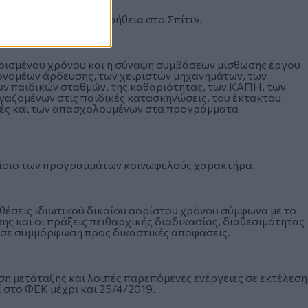
για το πρόγραμμα «Βοήθεια στο Σπίτι».
ορισμένου χρόνου και η σύναψη συμβάσεων μίσθωσης έργου
ρονομέων άρδευσης, των χειριστών μηχανημάτων, των
ων παιδικών σταθμών, της καθαριότητας, των ΚΑΠΗ, των
αζομένων στις παιδικές κατασκηνώσεις, του έκτακτου
ολές και των απασχολουμένων στα προγράμματα
αίσιο των προγραμμάτων κοινωφελούς χαρακτήρα.
θέσεις ιδιωτικού δικαίου αορίστου χρόνου σύμφωνα με το
ς και οι πράξεις πειθαρχικής διαδικασίας, διαθεσιμότητας
αι σε συμμόρφωση προς δικαστικές αποφάσεις.
η μετάταξης και λοιπές παρεπόμενες ενέργειες σε εκτέλεση
 στο ΦΕΚ μέχρι και 25/4/2019.