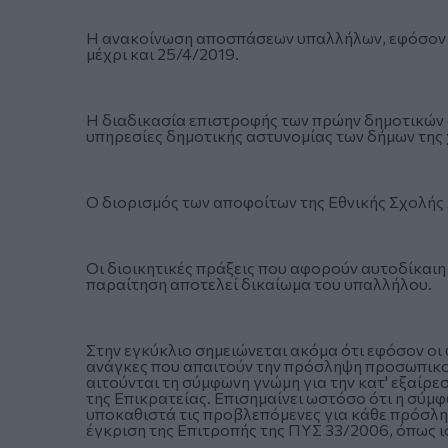
Η ανακοίνωση αποσπάσεων υπαλλήλων, εφόσον η
μέχρι και 25/4/2019.
Η διαδικασία επιστροφής των πρώην δημοτικών
υπηρεσίες δημοτικής αστυνομίας των δήμων της
Ο διορισμός των αποφοίτων της Εθνικής Σχολής 
Οι διοικητικές πράξεις που αφορούν αυτοδίκαι
παραίτηση αποτελεί δικαίωμα του υπαλλήλου.
Στην εγκύκλιο σημειώνεται ακόμα ότι εφόσον οι
ανάγκες που απαιτούν την πρόσληψη προσωπικού
αιτούνται τη σύμφωνη γνώμη για την κατ' εξαίρ
της Επικρατείας. Επισημαίνει ωστόσο ότι η σύμ
υποκαθιστά τις προβλεπόμενες για κάθε πρόσληψ
έγκριση της Επιτροπής της ΠΥΣ 33/2006, όπως ισ