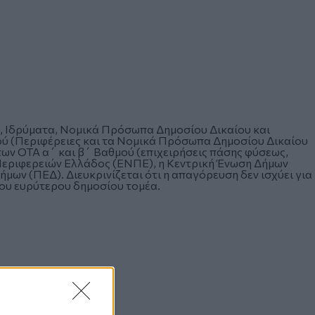
ι, Ιδρύματα, Νομικά Πρόσωπα Δημοσίου Δικαίου και
ού (Περιφέρειες και τα Νομικά Πρόσωπα Δημοσίου Δικαίου
ων ΟΤΑ α΄ και β΄ Βαθμού (επιχειρήσεις πάσης φύσεως,
 Περιφερειών Ελλάδος (ΕΝΠΕ), η Κεντρική Ένωση Δήμων
μων (ΠΕΔ). Διευκρινίζεται ότι η απαγόρευση δεν ισχύει για
ου ευρύτερου δημοσίου τομέα.