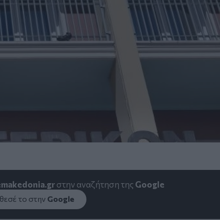
emakedonia.gr
στην αναζήτηση της
Google
εσέ το στην
Google