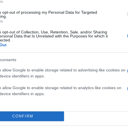
In
to opt-out of processing my Personal Data for Targeted
ing.
In
o opt-out of Collection, Use, Retention, Sale, and/or Sharing
ersonal Data that Is Unrelated with the Purposes for which it
lected.
Out
consents
o allow Google to enable storage related to advertising like cookies on
evice identifiers in apps.
Η έκδοση πράξεων που αφορούν στο διορισμό, τ
o allow Google to enable storage related to analytics like cookies on
πλήρωση των θέσεων που περιλαμβάνονται στην 
ανταποδοτικές υπηρεσίες των δήμων.
evice identifiers in apps.
Η κάλυψη οργανικών θέσεων των Ο.Τ.Α. με προ
CONFIRM
διοριστέων του Α.Σ.Ε.Π. (με βάση τις διατάξεις 