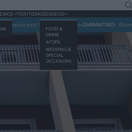
υς ΟΤΑ
ΙΣΜΟΣ
ΠΟΛΙΤΙΣΜΟΣ
EXODOS
ών στις 10-11-12 Αυγούστου
ΣΗΜΑΝΤΙΚΟ:
Θεσσαλονίκη: 
ΗΜΑ
FOOD &
DRINK
ΑΓΟΡΑ
WEDDING &
SPECIAL
OCCASIONS