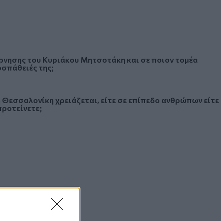
βέρνησης του Κυριάκου Μητσοτάκη και σε ποιον τομέα
οσπάθειές της;
 Θεσσαλονίκη χρειάζεται, είτε σε επίπεδο ανθρώπων είτε
 προτείνετε;