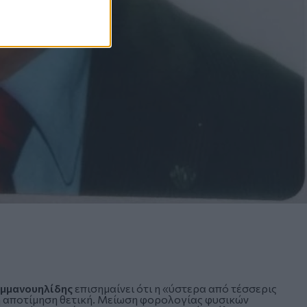
μμανουηλίδης
επισημαίνει ότι η «ύστερα από τέσσερις
ι η αποτίμηση θετική. Μείωση φορολογίας φυσικών