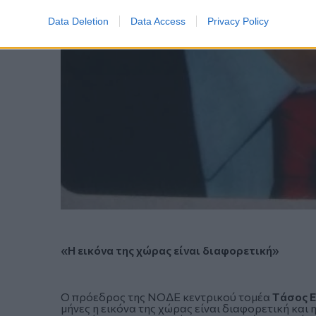
Data Deletion
Data Access
Privacy Policy
«Η εικόνα της χώρας είναι διαφορετική»
Ο πρόεδρος της ΝΟΔΕ κεντρικού τομέα
Tάσος Ε
μήνες η εικόνα της χώρας είναι διαφορετική κα