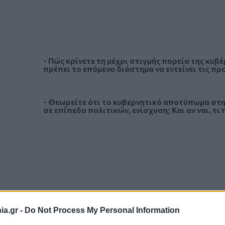
- Πώς κρίνετε τη μέχρι στιγμής πορεία της κυ
πρέπει το επόμενο διάστημα να εντείνει τις πρ
- Θεωρείτε ότι το κυβερνητικό αποτύπωμα στη
σε επίπεδο πολιτικών, ενίσχυση; Και αν ναι, τι
a.gr -
Do Not Process My Personal Information