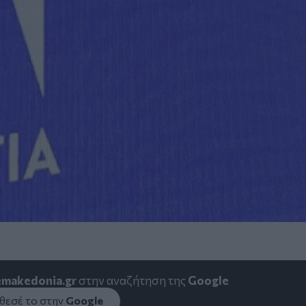
emakedonia.gr
στην αναζήτηση της
Google
εσέ το στην
Google