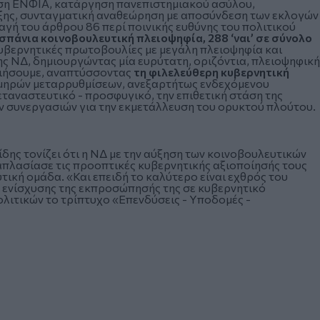
ωση ΕΝΦΙΑ, κατάργηση πανεπιστημιακού ασύλου,
τάξης, συνταγματική αναθεώρηση με αποσύνδεση των εκλογών
γή του άρθρου 86 περί ποινικής ευθύνης του πολιτικού
 σπάνια κοινοβουλευτική πλειοψηφία, 288 ‘ναι’ σε σύνολο
κυβερνητικές πρωτοβουλίες με μεγάλη πλειοψηφία και
ς ΝΔ, δημιουργώντας μία ευρύτατη, οριζόντια, πλειοψηφική
ποιήσουμε, αναπτύσσοντας
τη φιλελεύθερη κυβερνητική
μηρών μεταρρυθμίσεων, ανεξαρτήτως ενδεχόμενου
μεταναστευτικό - προσφυγικό, την επιθετική στάση της
ν συνεργασιών για την εκμετάλλευση του ορυκτού πλούτου.
ίδης τονίζει ότι η ΝΔ με την αύξηση των κοινοβουλευτικών
πλασίασε τις προοπτικές κυβερνητικής αξιοποίησής τους
τική ομάδα. «Και επειδή το καλύτερο είναι εχθρός του
ο ενίσχυσης της εκπροσώπησής της σε κυβερνητικό
ολιτικών το τρίπτυχο «Επενδύσεις - Υποδομές -