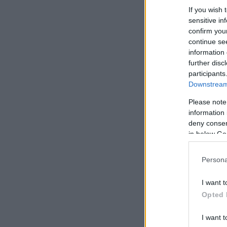
If you wish 
sensitive in
confirm you
continue se
information 
further disc
participants
Downstream 
Please note
information 
deny consent
in below Go
Persona
I want t
Opted 
I want t