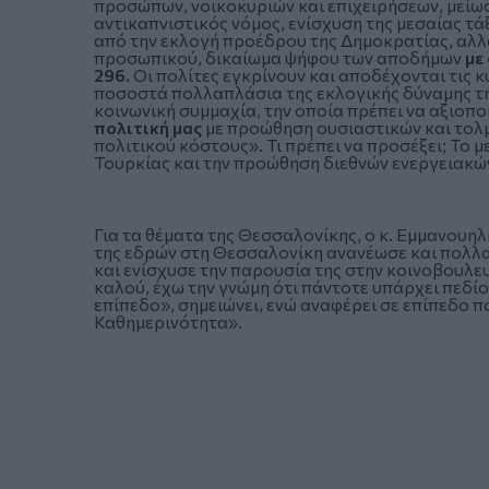
προσώπων, νοικοκυριών και επιχειρήσεων, μεί
αντικαπνιστικός νόμος, ενίσχυση της μεσαίας 
από την εκλογή προέδρου της Δημοκρατίας, αλλα
προσωπικού, δικαίωμα ψήφου των αποδήμων
με
296.
Οι πολίτες εγκρίνουν και αποδέχονται τις 
ποσοστά πολλαπλάσια της εκλογικής δύναμης τη
κοινωνική συμμαχία, την οποία πρέπει να αξιο
πολιτική μας
με προώθηση ουσιαστικών και τολ
πολιτικού κόστους». Τι πρέπει να προσέξει; Το 
Τουρκίας και την προώθηση διεθνών ενεργειακώ
Για τα θέματα της Θεσσαλονίκης, ο κ. Εμμανουηλ
της εδρών στη Θεσσαλονίκη ανανέωσε και πολλα
και ενίσχυσε την παρουσία της στην κοινοβουλευ
καλού, έχω την γνώμη ότι πάντοτε υπάρχει πεδί
επίπεδο», σημειώνει, ενώ αναφέρει σε επίπεδο π
Καθημερινότητα».