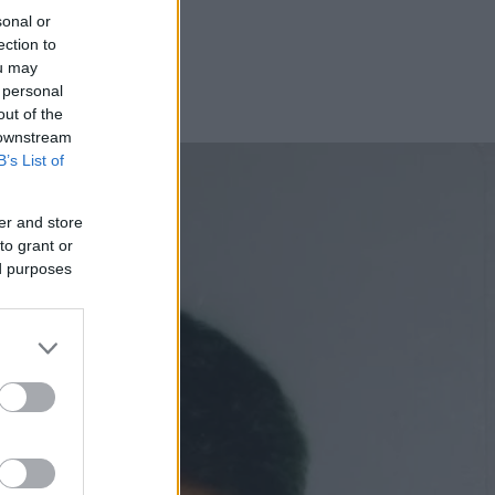
sonal or
ection to
ou may
 personal
out of the
 downstream
B’s List of
er and store
to grant or
ed purposes