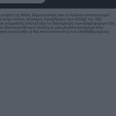
έρνηση της Νέας Δημοκρατίας και οι πρώτοι απολογισμοί
 το λόγο στους τέσσερις προέδρους των ΝΟΔΕ της ΝΔ
 του κόμματος αποτελούν το βαρόμετρο των ψηφοφόρων του
α ιδιαίτερα θετικό ισοζύγιο, μια μεγάλη ανησυχία που
ηση να κοιτάξει η ΝΔ πιο έντονα στις πιο υποβαθμισμένες