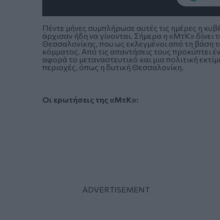
Πέντε μήνες συμπλήρωσε αυτές τις ημέρες η κυβ
άρχισαν ήδη να γίνονται. Σήμερα η «ΜτΚ» δίνει
Θεσσαλονίκης, που ως εκλεγμένοι από τη βάση
κόμματος. Από τις απαντήσεις τους προκύπτει έν
αφορά το μεταναστευτικό και μια πολιτική εκτίμ
περιοχές, όπως η δυτική Θεσσαλονίκη.
Οι ερωτήσεις της «ΜτΚ»: