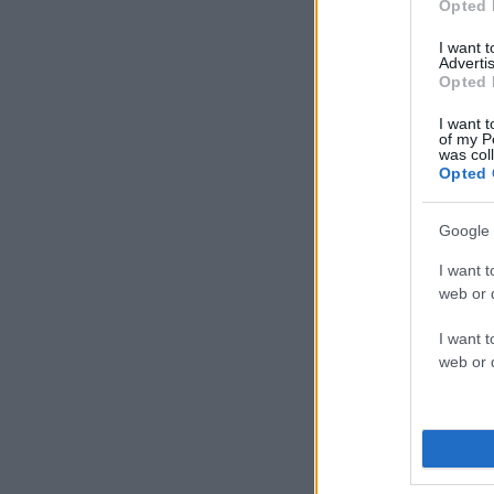
Opted 
I want 
Advertis
Opted 
I want t
of my P
was col
Opted 
Google 
I want t
web or d
I want t
web or d