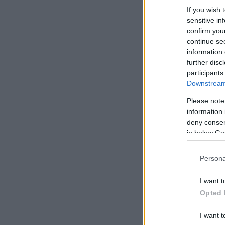
If you wish 
sensitive in
confirm you
continue se
information 
further disc
participants
Downstream 
Please note
information 
deny consent
in below Go
Persona
I want t
Opted 
I want t