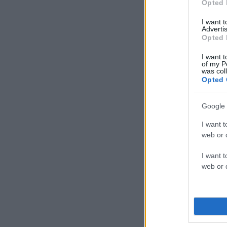
Opted 
I want 
Advertis
Opted 
I want t
of my P
was col
Opted 
Google 
I want t
web or d
I want t
web or d