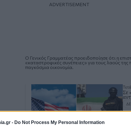
Ο Γενικός Γραμματέας προειδοποίησε ότι η επισ
«καταστροφικές συνέπειες» για τους λαούς της π
παγκόσμια οικονομία.
Τετά
Σε 
αντ
Δ
a.gr -
Do Not Process My Personal Information