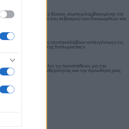
όρφωσης με το διεθνές δίκαιο, συμπεριλαμβανομένης της
ν υποδομών, καθώς και του σεβασμού των δικαιωμάτων και
 τις Ηνωμένες Πολιτείες να επαναλάβουν «επειγόντως» τις
κρεμή ζητήματα «μέσω της διπλωματίας».
υμένα να στηρίξουν όλες τις προσπάθειες για την
 αποκατάσταση της σταθερότητας και την προώθηση μιας