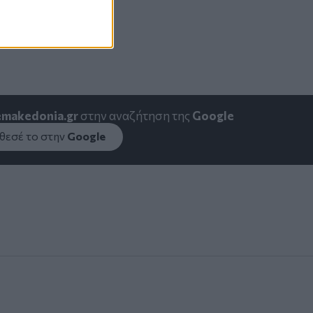
emakedonia.gr
στην αναζήτηση της
Google
εσέ το στην
Google