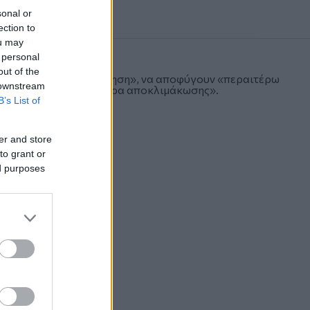
sonal or
ection to
ou may
 personal
out of the
 «μέγιστη αυτοσυγκράτηση», να αποφύγουν «περαιτέρω
 downstream
 να λάβουν «άμεσα μέτρα αποκλιμάκωσης».
B’s List of
er and store
to grant or
ed purposes