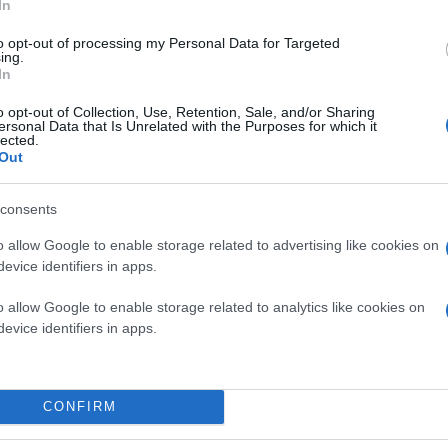
In
to opt-out of processing my Personal Data for Targeted
Υπενθύμισε επίσης την υποχρέωση πλήρους συμμ
ing.
προστασίας των αμάχων και των μη στρατιωτικώ
In
ελευθεριών της ναυσιπλοΐας.
o opt-out of Collection, Use, Retention, Sale, and/or Sharing
ersonal Data that Is Unrelated with the Purposes for which it
lected.
Ο Γενικός Γραμματέας κάλεσε ακόμη το Ιράν και
Out
διαπραγματεύσεις και να αντιμετωπίσουν τα εκ
consents
Τα Ηνωμένα Έθνη τονίζουν ότι παραμένουν δεσμε
αποτροπή μιας επιστροφής στη σύγκρουση, την
o allow Google to enable storage related to advertising like cookies on
«συνολικής και διαρκούς επίλυσης» της κρίσης.
evice identifiers in apps.
o allow Google to enable storage related to analytics like cookies on
evice identifiers in apps.
CONFIRM