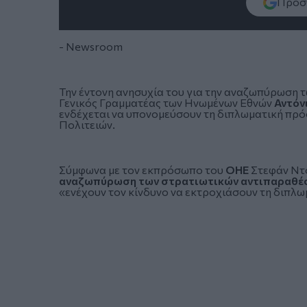
Πρόσθ
- Newsroom
Την έντονη ανησυχία του για την αναζωπύρωση 
Γενικός Γραμματέας των Ηνωμένων Εθνών
Αντόν
ενδέχεται να υπονομεύσουν τη διπλωματική πρόο
Πολιτειών.
Σύμφωνα με τον εκπρόσωπο του
ΟΗΕ
Στεφάν Ντο
αναζωπύρωση των στρατιωτικών αντιπαραθέ
«ενέχουν τον κίνδυνο να εκτροχιάσουν τη διπλ