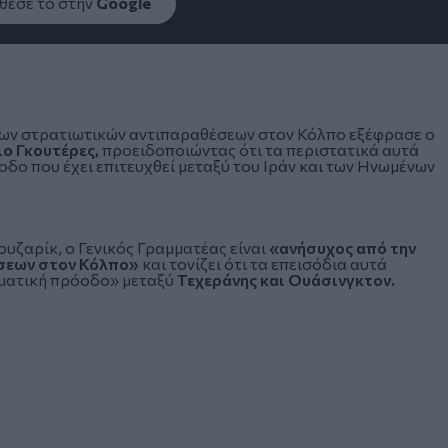
εσέ το στην
Google
των στρατιωτικών αντιπαραθέσεων στον Κόλπο εξέφρασε ο
ιο Γκουτέρες,
προειδοποιώντας ότι τα περιστατικά αυτά
δο που έχει επιτευχθεί μεταξύ του Ιράν και των Ηνωμένων
υζαρίκ, ο Γενικός Γραμματέας είναι
«ανήσυχος από την
σεων στον Κόλπο»
και τονίζει ότι τα επεισόδια αυτά
ωματική πρόοδο» μεταξύ
Τεχεράνης και Ουάσινγκτον.