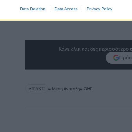
Data Deletion
Data Access
Privacy Policy
Κάνε κλικ και δες περισσότερο
Πρόσθ
ΔΙΕΘΝΗ
Μέση Ανατολή
ΟΗΕ