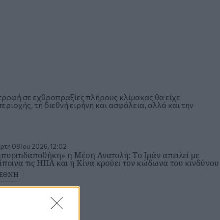
τροφή σε εχθροπραξίες πλήρους κλίμακας θα είχε
εριοχής, τη διεθνή ειρήνη και ασφάλεια, αλλά και την
ρτη 08 Ιου 2026, 12:02
«πυριτιδαποθήκη» η Μέση Ανατολή: Το Ιράν απειλεί με
ίποινα τις ΗΠΑ και η Κίνα κρούει τον κώδωνα του κινδύνου
ΙΕΘΝΗ