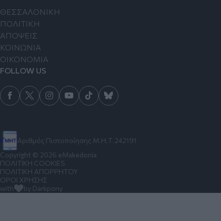
ΘΕΣΣΑΛΟΝΙΚΗ
ΠΟΛΙΤΙΚΗ
ΑΠΟΨΕΙΣ
ΚΟΙΝΩΝΙΑ
ΟΙΚΟΝΟΜΙΑ
FOLLOW US
Αριθμός Πιστοποίησης Μ.Η.Τ.242191
Copyright © 2026 eMakedonia
ΠΟΛΙΤΙΚΗ COOKIES
ΠΟΛΙΤΙΚΗ ΑΠΟΡΡΗΤΟΥ
ΟΡΟΙ ΧΡΗΣΗΣ
with
by Darkpony