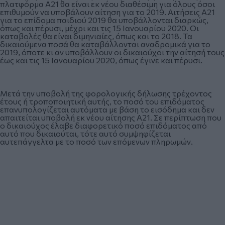
πλατφόρμα Α21 θα είναι εκ νέου διαθέσιμη για όλους όσοι
επιθυμούν να υποβάλουν αίτηση για το 2019. Αιτήσεις Α21
για το επίδομα παιδιού 2019 θα υποβάλλονται διαρκώς,
όπως και πέρυσι, μέχρι και τις 15 Ιανουαρίου 2020. Οι
καταβολές θα είναι διμηνιαίες, όπως και το 2018. Τα
δικαιούμενα ποσά θα καταβάλλονται αναδρομικά για το
2019, όποτε κι αν υποβάλλουν οι δικαιούχοι την αίτησή τους
έως και τις 15 Ιανουαρίου 2020, όπως έγινε και πέρυσι.
Μετά την υποβολή της φορολογικής δήλωσης τρέχοντος
έτους ή τροποποιητική αυτής, το ποσό του επιδόματος
επανυπολογίζεται αυτόματα με βάση το εισόδημα και δεν
απαιτείται υποβολή εκ νέου αίτησης Α21. Σε περίπτωση που
ο δικαιούχος έλαβε διαφορετικό ποσό επιδόματος από
αυτό που δικαιούται, τότε αυτό συμψηφίζεται
αυτεπάγγελτα με το ποσό των επόμενων πληρωμών.