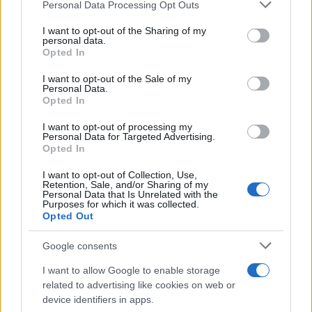
Please note that this website/app uses one or more Google
Personal Data Processing Opt Outs
services and may gather and store information including but
not limited to your visit or usage behaviour. You may click to
I want to opt-out of the Sharing of my
personal data.
grant or deny consent to Google and its third-party tags to
Opted In
use your data for below specified purposes in below Google
consent section.
I want to opt-out of the Sale of my
Personal Data.
Opted In
I want to opt-out of processing my
Personal Data for Targeted Advertising.
Opted In
I want to opt-out of Collection, Use,
Διαβάστε περισσότερα
Retention, Sale, and/or Sharing of my
Personal Data that Is Unrelated with the
Purposes for which it was collected.
πριν 33 λεπτά
Opted Out
ΕΥΑΘ: Και επίσημα
πλέον επεκτείνεται η
Google consents
δραστηριότητά της σε
I want to allow Google to enable storage
όλη τη Θεσσαλονίκη
related to advertising like cookies on web or
και Χαλκιδική
device identifiers in apps.
O Νόμος δημοσιεύθηκε