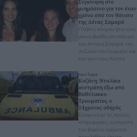
Συγκίνηση στο
μνημόσυνο για τον έναν
χρόνο από τον θάνατο
της Λένας Σαμαρά
Πλήθος κόσμου ήταν εκεί
για να βρεθεί στο πλευρό
του Αντώνη Σαμαρά, της
συζύγου του Γεωργίας και
του γιου τους Κώστα
πριν 1 ώρα
Κοζάνη: Νταλίκα
ανετράπη έξω από
Βαθύλακκο -
Τραυματίας ο
24χρονος οδηγός
Σύμφωνα με τις πρώτες
πληροφορίες, η εκτροπή
του βαρέος οχήματος
προκλήθηκε έπειτα