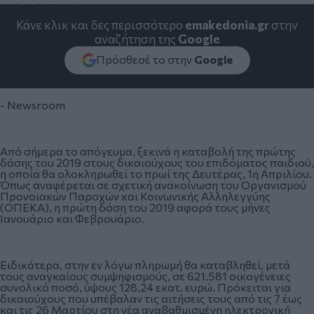
Κάνε κλικ και δες περισσότερο
emakedonia.gr
στην
αναζήτηση της
Google
Πρόσθεσέ το στην
Google
- Newsroom
Από σήμερα το απόγευμα, ξεκινά η καταβολή της πρώτης
δόσης του 2019 στους δικαιούχους του επιδόματος παιδιού,
η οποία θα ολοκληρωθεί το πρωί της Δευτέρας, 1η Απριλίου.
Όπως αναφέρεται σε σχετική ανακοίνωση του Οργανισμού
Προνοιακών Παροχών και Κοινωνικής Αλληλεγγύης
(ΟΠΕΚΑ), η πρώτη δόση του 2019 αφορά τους μήνες
Ιανουάριο και Φεβρουάριο.
Ειδικότερα, στην εν λόγω πληρωμή θα καταβληθεί, μετά
τους αναγκαίους συμψηφισμούς, σε 621.581 οικογένειες
συνολικό ποσό, ύψους 128,24 εκατ. ευρώ. Πρόκειται για
δικαιούχους που υπέβαλαν τις αιτήσεις τους από τις 7 έως
και τις 26 Μαρτίου στη νέα αναβαθμισμένη ηλεκτρονική