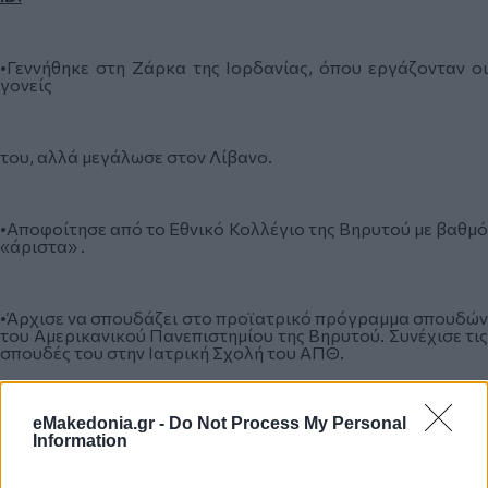
•Γεννήθηκε στη Ζάρκα της Ιορδανίας, όπου εργάζονταν οι
γονείς
του, αλλά μεγάλωσε στον Λίβανο.
•Αποφοίτησε από το Εθνικό Κολλέγιο της Βηρυτού με βαθμό
«άριστα» .
•Άρχισε να σπουδάζει στο προϊατρικό πρόγραμμα σπουδών
του Αμερικανικού Πανεπιστημίου της Βηρυτού. Συνέχισε τις
σπουδές του στην Ιατρική Σχολή του ΑΠΘ.
•Τον Ιούνιο του 1989 απέκτησε τον τίτλο της ορθοπεδικής
eMakedonia.gr -
Do Not Process My Personal
ειδικότητας.
Information