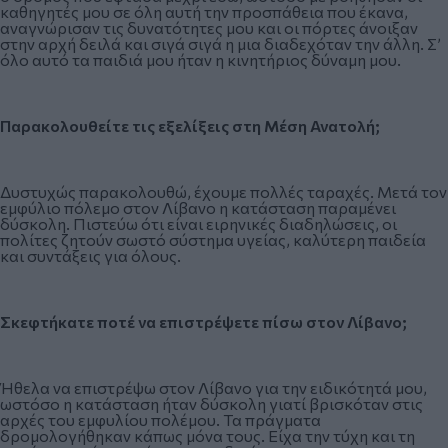
καθηγητές μου σε όλη αυτή την προσπάθεια που έκανα,
αναγνώρισαν τις δυνατότητες μου και οι πόρτες άνοιξαν
στην αρχή δειλά και σιγά σιγά η μια διαδεχόταν την άλλη. Σ’
όλο αυτό τα παιδιά μου ήταν η κινητήριος δύναμη μου.
Παρακολουθείτε τις εξελίξεις στη Μέση Ανατολή;
Δυστυχώς παρακολουθώ, έχουμε πολλές ταραχές. Μετά τον
εμφύλιο πόλεμο στον Λίβανο η κατάσταση παραμένει
δύσκολη. Πιστεύω ότι είναι ειρηνικές διαδηλώσεις, οι
πολίτες ζητούν σωστό σύστημα υγείας, καλύτερη παιδεία
και συντάξεις για όλους.
Σκεφτήκατε ποτέ να επιστρέψετε πίσω στον Λίβανο;
Ήθελα να επιστρέψω στον Λίβανο για την ειδικότητά μου,
ωστόσο η κατάσταση ήταν δύσκολη γιατί βρισκόταν στις
αρχές του εμφυλίου πολέμου. Τα πράγματα
δρομολογήθηκαν κάπως μόνα τους. Είχα την τύχη και τη