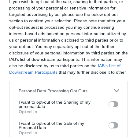
If you wish to opt-out of the sale, sharing to third parties, or
•Μιλάει άριστα Αραβικά, Αγγλικά, Γαλλικά και την Ελληνικά.
processing of your personal or sensitive information for
targeted advertising by us, please use the below opt-out
section to confirm your selection. Please note that after your
•Είναι πατέρας δύο παιδιών.
opt-out request is processed you may continue seeing
interest-based ads based on personal information utilized by
us or personal information disclosed to third parties prior to
your opt-out. You may separately opt-out of the further
•Εξασκεί με μεγάλη εμπειρία το επάγγελμα του χειρουργού
ορθοπεδικού και ειδικεύεται στα χειρουργεία γονάτων,
disclosure of your personal information by third parties on the
ισχύων και άκρο ποδός.
IAB’s list of downstream participants. This information may
also be disclosed by us to third parties on the
IAB’s List of
Downstream Participants
that may further disclose it to other
Δημοσιεύτηκε στη "Θ" στις 5.12.2019.
third parties.
Please note that this website/app uses one or more Google
Personal Data Processing Opt Outs
Κάνε κλικ και δες περισσότερο
emakedonia.gr
στην
services and may gather and store information including but
αναζήτηση της
Google
not limited to your visit or usage behaviour. You may click to
I want to opt-out of the Sharing of my
personal data.
grant or deny consent to Google and its third-party tags to
Πρόσθεσέ το στην
Google
Opted In
use your data for below specified purposes in below Google
consent section.
I want to opt-out of the Sale of my
Personal Data.
Opted In