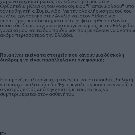
χαρά να αρχίσω πρώτος την ειδικότητα μου στην
Ορθοπεδική Κλινική του νοσοκομείου "Παπανικολάου", υπό
τον καθηγητή κ. Συμεωνίδη. Με την ολοκλήρωση αυτού του
κύκλου εργάστηκα στην Αγγλία και στον Λίβανο για
περαιτέρω εκπαίδευση, και επέστρεψα στη Θεσσαλονίκη,
όπου εδώ δημιούργησα την οικογένεια μου, με την Ελληνίδα
γυναίκα μου και τα δυο παιδιά μας που με κάνουν να αγαπάω
ακόμα περισσότερο την Ελλάδα.
Ποια είναι εκείνα τα στοιχεία που κάνουν μια δύσκολη
διαδρομή να είναι παράλληλα και ανηφορική;
Η επιμονή, η ειλικρίνεια, η ευγένεια, και οι σπουδές, δηλαδή
να υπάρχει καλό επίπεδο. Έχει μεγάλη σημασία να γνωρίζει
ο γιατρός εκτός από την επιστήμη του, το πως να
συμπεριφέρεται στον ασθενή του.
ID: