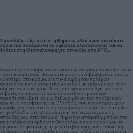
Σπουδάζατε Ιατρική στη Βηρυτό, αλλά αναγκαστήκατε
λόγω του πολέμου να τα αφήσετε όλα πίσω σας και να
έρθετε στη Θεσσαλονίκη για σπουδές στο ΑΠΘ…
Άρχισα να σπουδάζω στο προϊατρικό πρόγραμμα σπουδών
του Αμερικανικού Πανεπιστημίου του Λιβάνου, ένα από τα
καλύτερα στο κόσμο. Με την έναρξη του πολέμου
αναγκάστηκα να σταματήσω για δύο με τρία χρόνια, ήταν
αδύνατο να συνεχίσω. Έτσι, αποφάσισα να βγω από τον
Λίβανο, να πάω στη Συρία όπου ο θείος μου ήταν
πρεσβευτής. Εκεί, σε μια δεξίωση όλων των προξενικών
αρχών, ο πρεσβευτής της Ελλάδος, που ήταν παρών, μου
έγραψε μια συστατική επιστολή και μου πρότεινε να έρθω
στην Ελλάδα, στη Θεσσαλονίκη, και να συνεχίσω τις
σπουδές μου στην Ιατρική. Πήρα την απόφαση, μπήκα στο
αεροπλάνο και ήρθα στη Θεσσαλονίκη χωρίς να ξέρω τη
γλώσσα. Στην αρχή ήταν μεγάλο βάσανο, πολύ δύσκολη
γλώσσα την οποία έμαθα μόνος μου, αλλά στη συνέχεια τη