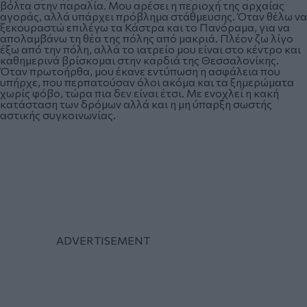
βόλτα στην παραλία. Μου αρέσει η περιοχή της αρχαίας
αγοράς, αλλά υπάρχει πρόβλημα στάθμευσης. Όταν θέλω να
ξεκουραστώ επιλέγω τα Κάστρα και το Πανόραμα, για να
απολαμβάνω τη θέα της πόλης από μακριά. Πλέον ζω λίγο
έξω από την πόλη, αλλά το ιατρείο μου είναι στο κέντρο και
καθημερινά βρίσκομαι στην καρδιά της Θεσσαλονίκης.
Όταν πρωτοήρθα, μου έκανε εντύπωση η ασφάλεια που
υπήρχε, που περπατούσαν όλοι ακόμα και τα ξημερώματα
χωρίς φόβο, τώρα πια δεν είναι έτσι. Με ενοχλεί η κακή
κατάσταση των δρόμων αλλά και η μη ύπαρξη σωστής
αστικής συγκοινωνίας.