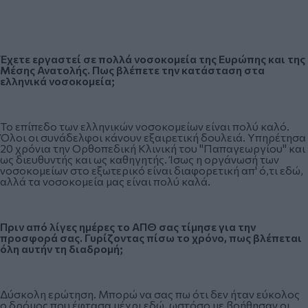
Έχετε εργαστεί σε πολλά νοσοκομεία της Ευρώπης και της
Μέσης Ανατολής. Πως βλέπετε την κατάσταση στα
ελληνικά νοσοκομεία;
Το επίπεδο των ελληνικών νοσοκομείων είναι πολύ καλό.
Όλοι οι συνάδελφοι κάνουν εξαιρετική δουλειά. Υπηρέτησα
20 χρόνια την Ορθοπεδική Κλινική του "Παπαγεωργίου" και
ως διευθυντής και ως καθηγητής. Ίσως η οργάνωσή των
νοσοκομείων στο εξωτερικό είναι διαφορετική απ' ό,τι εδώ,
αλλά τα νοσοκομεία μας είναι πολύ καλά.
Πριν από λίγες ημέρες το ΑΠΘ σας τίμησε για την
προσφορά σας. Γυρίζοντας πίσω το χρόνο, πως βλέπεται
όλη αυτήν τη διαδρομή;
Δύσκολη ερώτηση. Μπορώ να σας πω ότι δεν ήταν εύκολος
ο δρόμος που έφτασα μέχρι εδώ, ωστόσο με βοήθησαν οι