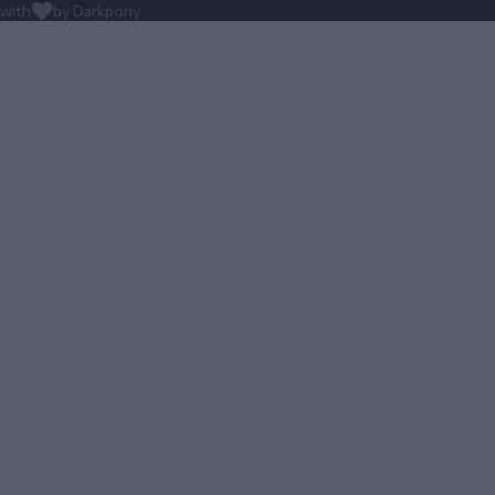
with
by Darkpony