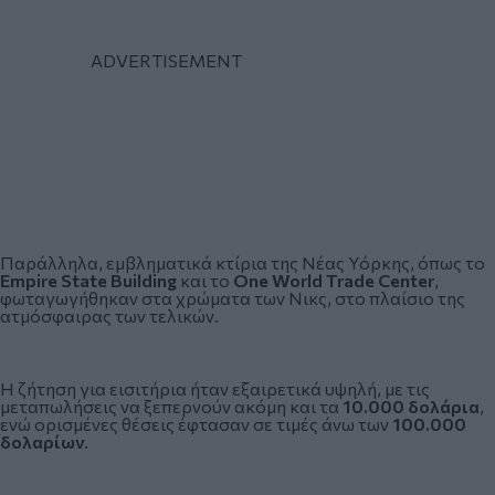
Παράλληλα, εμβληματικά κτίρια της Νέας Υόρκης, όπως το
Empire State Building
και το
One World Trade Center
,
φωταγωγήθηκαν στα χρώματα των Νικς, στο πλαίσιο της
ατμόσφαιρας των τελικών.
Η ζήτηση για εισιτήρια ήταν εξαιρετικά υψηλή, με τις
μεταπωλήσεις να ξεπερνούν ακόμη και τα
10.000 δολάρια
,
ενώ ορισμένες θέσεις έφτασαν σε τιμές άνω των
100.000
δολαρίων
.