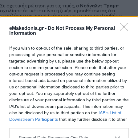
Σε σχετική ερώτηση για τις τιμές, ο
Ντόναλντ Τραμπ
σχολίασε ότι «έτσι είναι η ζωή», προσθέτοντας ότι
«τουλάχιστον μπορεί κάποιος να το παρακολουθήσει
σχεδόν δωρεάν από την τηλεόραση». Από την πλευρά του, ο
δήμαρχος
Μαμντάνι
ανέφερε ότι πλήρωσε περίπου
1.000
eMakedonia.gr -
Do Not Process My Personal
δολάρια
για το δικό του εισιτήριο.
Information
If you wish to opt-out of the sale, sharing to third parties, or
Με πληροφορίες από BBC
processing of your personal or sensitive information for
targeted advertising by us, please use the below opt-out
section to confirm your selection. Please note that after your
opt-out request is processed you may continue seeing
interest-based ads based on personal information utilized by
Κάνε κλικ και δες περισσότερο
emakedonia.gr
στην
us or personal information disclosed to third parties prior to
αναζήτηση της
Google
your opt-out. You may separately opt-out of the further
Πρόσθεσέ το στην
Google
disclosure of your personal information by third parties on the
IAB’s list of downstream participants. This information may
also be disclosed by us to third parties on the
IAB’s List of
Downstream Participants
that may further disclose it to other
third parties.
ΔΙΕΘΝΗ
ΗΠΑ
Ντόναλντ Τραμπ
μπάσκετ
ΝΒΑ
Please note that this website/app uses one or more Google
Personal Data Processing Opt Outs