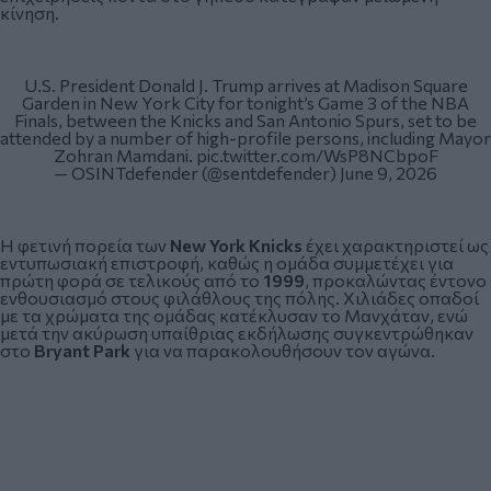
κίνηση.
U.S. President Donald J. Trump arrives at Madison Square
Garden in New York City for tonight’s Game 3 of the NBA
Finals, between the Knicks and San Antonio Spurs, set to be
attended by a number of high-profile persons, including Mayor
Zohran Mamdani.
pic.twitter.com/WsP8NCbpoF
— OSINTdefender (@sentdefender)
June 9, 2026
Η φετινή πορεία των
New York Knicks
έχει χαρακτηριστεί ως
εντυπωσιακή επιστροφή, καθώς η ομάδα συμμετέχει για
πρώτη φορά σε τελικούς από το
1999
, προκαλώντας έντονο
ενθουσιασμό στους φιλάθλους της πόλης. Χιλιάδες οπαδοί
με τα χρώματα της ομάδας κατέκλυσαν το Μανχάταν, ενώ
μετά την ακύρωση υπαίθριας εκδήλωσης συγκεντρώθηκαν
στο
Bryant Park
για να παρακολουθήσουν τον αγώνα.