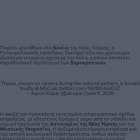
Παρότι γεννήθηκε στο
Κουίνς
της Νέας Υόρκης, ο
Ρεπουμπλικανός πρόεδρος διατηρεί εδώ και χρόνια μια
ιδιαίτερα τεταμένη σχέση με την πόλη, η οποία αποτελεί
παραδοσιακό προπύργιο των
Δημοκρατικών
.
Trump, shown on camera during the national anthem, is booed
loudly at MSG
pic.twitter.com/NkWE4xsE2Z
— Aaron Rupar (@atrupar)
June 9, 2026
Η άφιξή του προκάλεσε εκτεταμένο επιχειρησιακό σχέδιο
ασφαλείας, με κλειστούς δρόμους γύρω από το γήπεδο και
ισχυρή παρουσία της
Αστυνομίας της Νέας Υόρκης
και της
Μυστικής Υπηρεσίας
. Η αυξημένη επιτήρηση επηρέασε και
την τοπική οικονομική δραστηριότητα, καθώς αρκετές
επιχειρήσεις κοντά στο γήπεδο κατέγραψαν μειωμένη