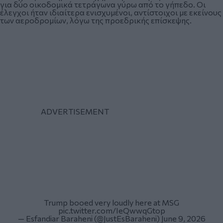
για δύο οικοδομικά τετράγωνα γύρω από το γήπεδο. Οι
έλεγχοι ήταν ιδιαίτερα ενισχυμένοι, αντίστοιχοι με εκείνους
των αεροδρομίων, λόγω της προεδρικής επίσκεψης.
Trump booed very loudly here at MSG
pic.twitter.com/IeQwwqGtop
— Esfandiar Baraheni (@JustEsBaraheni)
June 9, 2026