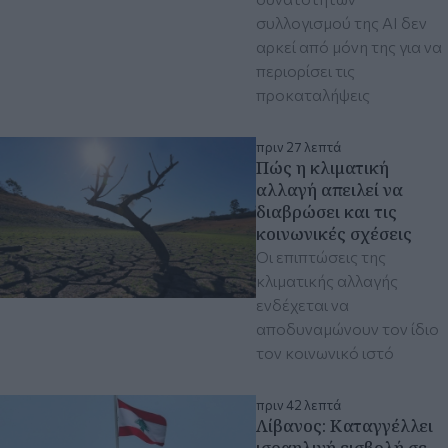
συλλογισμού της ΑΙ δεν
αρκεί από μόνη της για να
περιορίσει τις
προκαταλήψεις
πριν 27 λεπτά
Πώς η κλιματική
αλλαγή απειλεί να
διαβρώσει και τις
κοινωνικές σχέσεις
Οι επιπτώσεις της
κλιματικής αλλαγής
ενδέχεται να
αποδυναμώνουν τον ίδιο
τον κοινωνικό ιστό
πριν 42 λεπτά
Λίβανος: Καταγγέλλει
ισραηλινή εισβολή σε