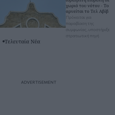
χωριό του νότου - Το
αρνείται το Τελ Αβίβ
Πρόκειται για
παραβίαση της
συμφωνίας, υποστήριξε
στρατιωτική πηγή
Τελευταία Νέα