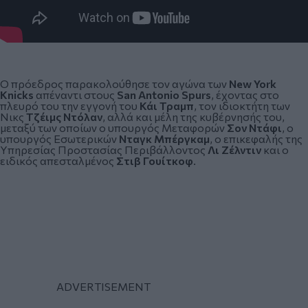
Ο πρόεδρος παρακολούθησε τον αγώνα των
New York
Knicks
απέναντι στους
San Antonio Spurs
, έχοντας στο
πλευρό του την εγγονή του
Κάι Τραμπ
, τον ιδιοκτήτη των
Νικς
Τζέιμς Ντόλαν
, αλλά και μέλη της κυβέρνησής του,
μεταξύ των οποίων ο υπουργός Μεταφορών
Σον Ντάφι
, ο
υπουργός Εσωτερικών
Νταγκ Μπέργκαμ
, ο επικεφαλής της
Υπηρεσίας Προστασίας Περιβάλλοντος
Λι Ζέλντιν
και ο
ειδικός απεσταλμένος
Στιβ Γουίτκοφ
.