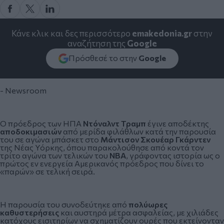
Κάνε κλικ και δες περισσότερο
emakedonia.gr
στην
αναζήτηση της
Google
Πρόσθεσέ το στην
Google
- Newsroom
Ο πρόεδρος των ΗΠΑ
Ντόναλντ Τραμπ
έγινε αποδέκτης
αποδοκιμασιών
από μερίδα φιλάθλων κατά την παρουσία
του σε αγώνα μπάσκετ στο
Μάντισον Σκουέαρ Γκάρντεν
της Νέας Υόρκης, όπου παρακολούθησε από κοντά τον
τρίτο αγώνα των τελικών του
ΝΒΑ
, γράφοντας ιστορία ως ο
πρώτος εν ενεργεία Αμερικανός πρόεδρος που δίνει το
«παρών» σε τελική σειρά.
Η παρουσία του συνοδεύτηκε από
πολύωρες
καθυστερήσεις
και αυστηρά μέτρα ασφαλείας, με χιλιάδες
κατόχους εισιτηρίων να σχηματίζουν ουρές που εκτείνονταν