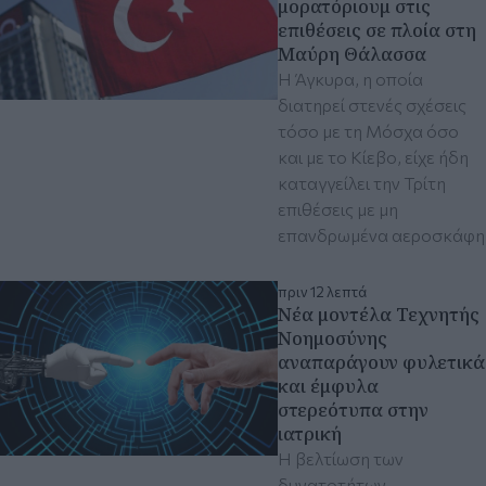
μορατόριουμ στις
επιθέσεις σε πλοία στη
Μαύρη Θάλασσα
Η Άγκυρα, η οποία
διατηρεί στενές σχέσεις
τόσο με τη Μόσχα όσο
και με το Κίεβο, είχε ήδη
καταγγείλει την Τρίτη
επιθέσεις με μη
επανδρωμένα αεροσκάφη
πριν 12 λεπτά
Νέα μοντέλα Τεχνητής
Νοημοσύνης
αναπαράγουν φυλετικά
και έμφυλα
στερεότυπα στην
ιατρική
Η βελτίωση των
δυνατοτήτων