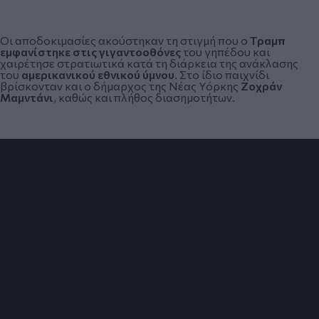
Οι αποδοκιμασίες ακούστηκαν τη στιγμή που ο
Τραμπ
εμφανίστηκε στις γιγαντοοθόνες
του γηπέδου και
χαιρέτησε στρατιωτικά κατά τη διάρκεια της ανάκλασης
του
αμερικανικού εθνικού ύμνου
. Στο ίδιο παιχνίδι
βρίσκονταν και ο δήμαρχος της Νέας Υόρκης
Ζοχράν
Μαμντάνι
, καθώς και πλήθος διασημοτήτων.