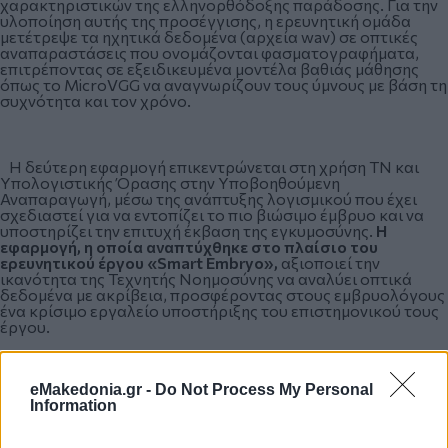
χαρακτηριστικών της ελληνορθόδοξης παράδοσης. Για την
υλοποίηση αυτής της προσέγγισης, η ερευνητική ομάδα
μετέτρεψε τα ηχητικά δεδομένα (αρχεία wav) σε οπτικές
αναπαραστάσεις που ονομάζονται φασματογραφήματα,
επιτρέποντας σε εξειδικευμένα μοντέλα βαθιάς μάθησης
όπως το MicroVGG να αναγνωρίζουν τους ύμνους με βάση τη
συχνότητα και τον χρόνο.
Η δεύτερη εφαρμογή επικεντρώνεται στη χρήση ΤΝ και
Υπολογιστικής Όρασης στην Υποβοηθούμενη
Αναπαραγωγή, μέσω της ανάπτυξης λογισμικού που έχει
σχεδιαστεί για να εντοπίζει το πιο βιώσιμο έμβρυο και να
υποστηρίζει την επιτυχή έκβαση της εγκυμοσύνης.
Η
εφαρμογή, η οποία αναπτύχθηκε στο πλαίσιο του
ερευνητικού έργου «Smart Embryo»,
αξιοποιεί την
ικανότητα της Τεχνητής Νοημοσύνης να αναλύει οπτικά
δεδομένα με ακρίβεια, προσφέροντας στους εμβρυολόγους
ένα κρίσιμο εργαλείο υποστήριξης του επιστημονικού τους
έργου.
eMakedonia.gr -
Do Not Process My Personal
Στην παγκόσμια πρωτοπορία των νανοεπιστημών
Information