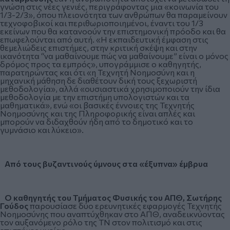
γνώση στις νέες γενιές, περιγράφοντας μια «κοινωνία του
1/3-2/3», όπου πλειονότητα των ανθρώπων θα παραμείνουν
τεχνοφοβικοί και περιθωριοποιημένοι, έναντι του 1/3
εκείνων που θα κατανοούν την επιστημονική πρόοδο και θα
επωφελούνται από αυτή. «Η εκπαιδευτική έμφαση στις
θεμελιώδεις επιστήμες, στην κριτική σκέψη και στην
ικανότητα “να μαθαίνουμε πώς να μαθαίνουμε” είναι ο μόνος
δρόμος προς τα εμπρός», υπογράμμισε ο καθηγητής,
παρατηρώντας και ότι «η Τεχνητή Νοημοσύνη και η
μηχανική μάθηση δε διαθέτουν δική τους ξεχωριστή
μεθοδολογία», αλλά «ουσιαστικά χρησιμοποιούν την ίδια
μεθοδολογία με την επιστήμη υπολογιστών και τα
μαθηματικά», ενώ «οι βασικές έννοιες της Τεχνητής
Νοημοσύνης και της Πληροφορικής είναι απλές και
μπορούν να διδαχθούν ήδη από το δημοτικό και το
γυμνάσιο και λύκειο».
Από τους βυζαντινούς ύμνους στα «έξυπνα» έμβρυα
Ο καθηγητής του Τμήματος Φυσικής του ΑΠΘ, Σωτήρης
Γούδος
παρουσίασε δύο ερευνητικές εφαρμογές Τεχνητής
Νοημοσύνης που αναπτύχθηκαν στο ΑΠΘ, αναδεικνύοντας
τον αυξανόμενο ρόλο της ΤΝ στον πολιτισμό και στις