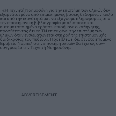
«Η Τεχνητή Νοημοσύνη για την επιστήμη των υλικών δεν
εξαρτάται μόνο από επιμελημένες βάσεις δεδομένων, αλλά
και από την ικανότητά μας να εξάγουμε πληροφορίες από
την επιστημονική βιβλιογραφία με αξιόπιστο και
αυτοματοποιημένο τρόπο», επισήμανε ο καθηγητής,
προσθέτοντας ότι «η ΤΝ επιταχύνει την επιστήμη των
υλικών όταν ενσωματώνεται στη ροή της επιστημονικής
διαδικασίας του πεδίου». Προέβλεψε, δε, ότι «το επόμενο
Βραβείο Νόμπελ στην επιστήμη υλικών θα έχει ως συν-
συγγραφέα την Τεχνητή Νοημοσύνη».