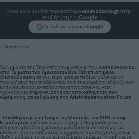
Κάνε κλικ και δες περισσότερο
emakedonia.gr
στην
αναζήτηση της
Google
Πρόσθεσέ το στην
Google
- Newsroom
Εφαρμογές της Τεχνητής Νοημοσύνης που
αναπτύσσονται
από Τμήματα του Αριστοτελείου Πανεπιστημίου
Θεσσαλονίκης
σε ένα ευρύ φάσμα πεδίων αλλά και οι
προκλήσεις που αναδύονται σε ό,τι αφορά την εξέλιξη του
εκπαιδευτικού μοντέλου που επιτάσσουν οι νέες
τεχνολογίες
παρουσιάστηκαν από καθηγητές του
ιδρύματος, σε εκδήλωση στο Aristotle Innovation Forum.
Ο καθηγητής του Τμήματος Φυσικής του ΑΠΘ Ιωσήφ
Κιοσέογλου
ανέλυσε πώς η Τεχνητή Νοημοσύνη και η
Μηχανική Μάθηση μετασχηματίζουν την επιστήμη των
υλικών. Παρουσιάζοντας σύγχρονες προσεγγίσεις, όπως η
βαθιά μάθηση, τα νευρωνικά δίκτυα γράφων (graph neural