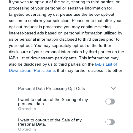
If you wish to opt-out of the sale, sharing to third parties, or
Ο ιδρυτής και πρόεδρος του Συνδέσμου HOPE-A,
καθηγητής Φυσικής Στέργιος Λογοθετίδης
ανέδειξε την
processing of your personal or sensitive information for
πορεία 25 ετών που οδήγησε τη Θεσσαλονίκη στην
targeted advertising by us, please use the below opt-out
παγκόσμια πρωτοπορία των νανοεπιστημών. Όπως
section to confirm your selection. Please note that after your
επισήμανε, το Αριστοτέλειο Πανεπιστήμιο Θεσσαλονίκης,
μέσω του Εργαστηρίου Νανοτεχνολογίας LTFN που
opt-out request is processed you may continue seeing
λειτουργεί από το 1991 και του Κέντρου Αριστείας COPE-
interest-based ads based on personal information utilized by
Nano, κατάφερε να μετατρέψει την επιστημονική αριστεία
us or personal information disclosed to third parties prior to
σε εφαρμοσμένη καινοτομία.
your opt-out. You may separately opt-out of the further
disclosure of your personal information by third parties on the
IAB’s list of downstream participants. This information may
also be disclosed by us to third parties on the
IAB’s List of
Downstream Participants
that may further disclose it to other
third parties.
Please note that this website/app uses one or more Google
Personal Data Processing Opt Outs
services and may gather and store information including but
not limited to your visit or usage behaviour. You may click to
I want to opt-out of the Sharing of my
personal data.
grant or deny consent to Google and its third-party tags to
Opted In
use your data for below specified purposes in below Google
consent section.
I want to opt-out of the Sale of my
Personal Data.
Opted In