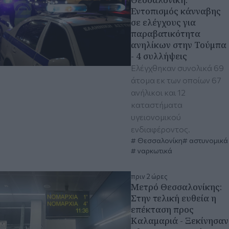
Εντοπισμός κάνναβης
σε ελέγχους για
παραβατικότητα
ανηλίκων στην Τούμπα
- 4 συλλήψεις
Ελέγχθηκαν συνολικά 69
άτομα εκ των οποίων 67
ανήλικοι και 12
καταστήματα
υγειονομικού
ενδιαφέροντος.
Θεσσαλονίκη
αστυνομικά
ναρκωτικά
πριν 2 ώρες
Μετρό Θεσσαλονίκης:
Στην τελική ευθεία η
επέκταση προς
Καλαμαριά - Ξεκίνησαν