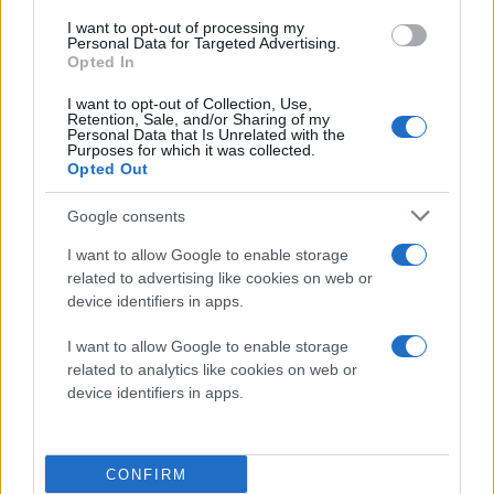
Ο κ. Λογοθετίδης μίλησε για το πρώτο παγκοσμίως
I want to opt-out of processing my
εργοστάσιο μαζικής παραγωγής εύκαμπτων και
Personal Data for Targeted Advertising.
οργανικών φωτοβολταϊκών (OPVs) τρίτης γενιάς
, το
Opted In
οποίο χαρακτήρισε «game changer», καθώς σε αυτό θα
γίνεται βιομηχανική παραγωγή εύκαμπτων, ημιδιαφανών
I want to opt-out of Collection, Use,
οργανικών φωτοβολταϊκών και άλλων ηλεκτρονικών
Retention, Sale, and/or Sharing of my
διατάξεων χωρίς την ανάγκη για πολύ ακριβές
Personal Data that Is Unrelated with the
εγκαταστάσεις «καθαρών χώρων», μειώνοντας έτσι το
Purposes for which it was collected.
κόστος παραγωγής έως και δέκα φορές.
Opted Out
Google consents
Όπως υπογράμμισε ο καθηγητής, ένα ολοκληρωμένο
I want to allow Google to enable storage
οικοσύστημα, που περιλαμβάνει περισσότερους από 750
οργανισμούς παγκοσμίως μέσω του δικτύου NANONET,
related to advertising like cookies on web or
αποτελεί τη βάση του Διεθνούς Κόμβου Νανοτεχνολογίας
device identifiers in apps.
Θεσσαλονίκης, ο οποίος συνδέει την έρευνα με τη
βιομηχανία και τις spin-off επιχειρήσεις, δημιουργώντας μια
νέα γενιά ελαφριών και βιώσιμων συσκευών για την
I want to allow Google to enable storage
ενέργεια, την υγεία (αισθητήρες, νανοϊατρική) και τις
related to analytics like cookies on web or
ψηφιακές τεχνολογίες. «Η ενσωμάτωση της
device identifiers in apps.
αυτοματοποίησης, της Τεχνητής Νοημοσύνης, της
βελτιστοποίησης διεργασιών βάσει δεδομένων και των
έξυπνων αρχιτεκτονικών παραγωγής τοποθετεί αυτό το
οικοσύστημα ως θεμελιώδες πρότυπο για τα μελλοντικά
παραδείγματα εργοστασίων ΤΝ. Η σύγκλιση της
CONFIRM
νανοτεχνολογίας, των οργανικών ηλεκτρονικών και της