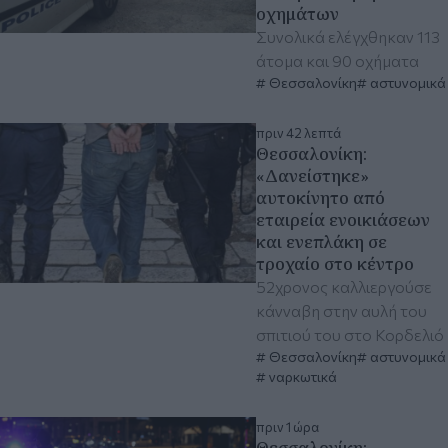
οχημάτων
Συνολικά ελέγχθηκαν 113
άτομα και 90 οχήματα
Θεσσαλονίκη
αστυνομικά
πριν 42 λεπτά
Θεσσαλονίκη:
«Δανείστηκε»
αυτοκίνητο από
εταιρεία ενοικιάσεων
και ενεπλάκη σε
τροχαίο στο κέντρο
52χρονος καλλιεργούσε
κάνναβη στην αυλή του
σπιτιού του στο Κορδελιό
Θεσσαλονίκη
αστυνομικά
ναρκωτικά
πριν 1 ώρα
Θεσσαλονίκη: