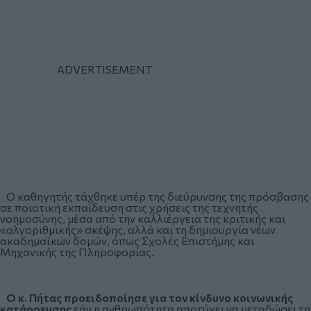
Ο καθηγητής τάχθηκε υπέρ της διεύρυνσης της πρόσβασης
σε ποιοτική εκπαίδευση στις χρήσεις της τεχνητής
νοημοσύνης, μέσα από την καλλιέργεια της κριτικής και
«αλγοριθμικής» σκέψης, αλλά και τη δημιουργία νέων
ακαδημαϊκών δομών, όπως Σχολές Επιστήμης και
Μηχανικής της Πληροφορίας.
Ο κ. Πήτας προειδοποίησε για τον κίνδυνο κοινωνικής
κατάρρευσης
εάν η ανθρωπότητα αποτύχει να μεταδώσει τη