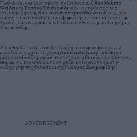
Πρόκειται για τους πρώην αντιπρυτάνεις
Χαράλαμπο
Φείδα
και
Στράτο Στυλιανίδη
και τον πρόεδρο της
Ιατρικής Σχολής
Κυριάκο Αναστασιάδη.
Αντιθέτως, δεν
πρόκειται να υποβάλει υποψηφιότητα ο κοσμήτορας της
Σχολής Οικονομικών και Πολιτικών Επιστημών Γρηγόρης
Ζαρωτιάδης.
Υπενθυμίζεται ότι ο κ. Φείδας έχει συμφωνήσει με τον
εκτελούντα χρέη πρύτανη
Απόστολο Αποστολίδη
να
μοιραστούν εξ ημισείας την τετραετή θητεία του πρύτανη,
συμφωνία την οποία υποστηρίζει και ο αναπληρωτής
καθηγητής της Φιλοσοφικής
Γιώργος Ζωγραφίδης
.