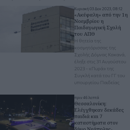
Κυριακή 03 Δεκ 2023, 08:12
«Ακέφαλη» από την 1η
Νοεμβρίου η
Παιδαγωγική Σχολή
του ΑΠΘ
Η θητεία της
κοσμητόρισσας της
Σχολής Δόμνας Κακανά,
έληξε στις 31 Αυγούστου
2023 - «Πυρά» της
Συγκλή κατά του ΓΓ του
υπουργείου Παιδείας
πριν 46 λεπτά
Θεσσαλονίκη:
Ελέγχθηκαν δεκάδες
παιδιά και 7
καταστήματα στον
δήμο Νεάπολης-