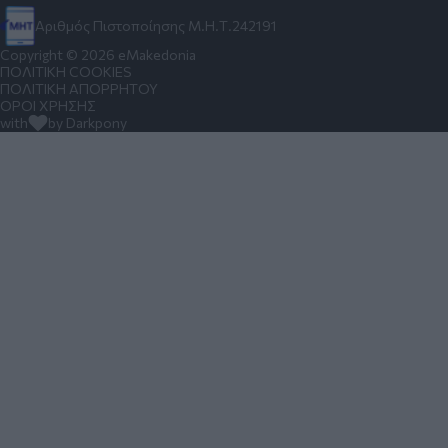
Αριθμός Πιστοποίησης Μ.Η.Τ.242191
Copyright © 2026 eMakedonia
ΠΟΛΙΤΙΚΗ COOKIES
ΠΟΛΙΤΙΚΗ ΑΠΟΡΡΗΤΟΥ
ΟΡΟΙ ΧΡΗΣΗΣ
with
by Darkpony