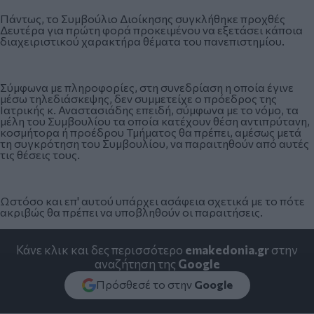
Πάντως, το Συμβούλιο Διοίκησης συγκλήθηκε προχθές
Δευτέρα για πρώτη φορά προκειμένου να εξετάσει κάποια
διαχειριστικού χαρακτήρα θέματα του πανεπιστημίου.
Σύμφωνα με πληροφορίες, στη συνεδρίαση η οποία έγινε
μέσω τηλεδιάσκεψης, δεν συμμετείχε ο πρόεδρος της
Ιατρικής κ. Αναστασιάδης επειδή, σύμφωνα με το νόμο, τα
μέλη του Συμβουλίου τα οποία κατέχουν θέση αντιπρύτανη,
κοσμήτορα ή προέδρου Τμήματος θα πρέπει, αμέσως μετά
τη συγκρότηση του Συμβουλίου, να παραιτηθούν από αυτές
τις θέσεις τους.
Ωστόσο και επ' αυτού υπάρχει ασάφεια σχετικά με το πότε
ακριβώς θα πρέπει να υποβληθούν οι παραιτήσεις.
Κάνε κλικ και δες περισσότερο
emakedonia.gr
στην
αναζήτηση της
Google
Πρόσθεσέ το στην
Google