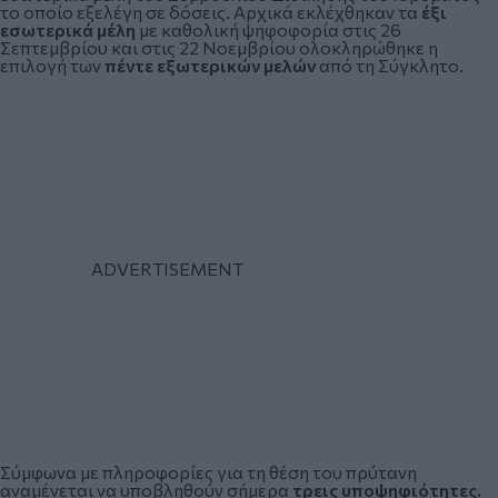
το οποίο εξελέγη σε δόσεις. Αρχικά εκλέχθηκαν τα
έξι
εσωτερικά μέλη
με καθολική ψηφοφορία στις 26
Σεπτεμβρίου και στις 22 Νοεμβρίου ολοκληρώθηκε η
επιλογή των
πέντε εξωτερικών μελών
από τη Σύγκλητο.
Σύμφωνα με πληροφορίες για τη θέση του πρύτανη
αναμένεται να υποβληθούν σήμερα
τρεις υποψηφιότητες.