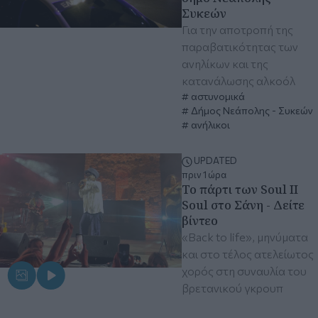
Συκεών
Για την αποτροπή της
παραβατικότητας των
ανηλίκων και της
κατανάλωσης αλκοόλ
αστυνομικά
Δήμος Νεάπολης - Συκεών
ανήλικοι
UPDATED
πριν 1 ώρα
Το πάρτι των Soul II
Soul στο Σάνη - Δείτε
βίντεο
«Back to life», μηνύματα
και στο τέλος ατελείωτος
χορός στη συναυλία του
βρετανικού γκρουπ