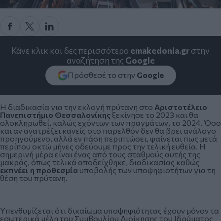
Κάνε κλικ και δες περισσότερο
emakedonia.gr
στην
αναζήτηση της
Google
Πρόσθεσέ το στην
Google
Η διαδικασία για την εκλογή πρύτανη στο
Αριστοτέλειο
Πανεπιστήμιο Θεσσαλονίκης
ξεκίνησε το 2023 και θα
ολοκληρωθεί, καλώς εχόντων των πραγμάτων, το 2024. Όσο
και αν ανατρέξει κανείς στο παρελθόν δεν θα βρει ανάλογο
προηγούμενο, αλλά εν πάση περιπτώσει, φαίνεται πως μετά
περίπου οκτώ μήνες οδεύουμε προς την τελική ευθεία. Η
σημερινή μέρα είναι ένας από τους σταθμούς αυτής της
μακράς, όπως τελικά αποδείχθηκε, διαδικασίας καθώς
εκπνέει η προθεσμία
υποβολής των υποψηφιοτήτων για τη
θέση του πρύτανη.
Υπενθυμίζεται ότι δικαίωμα υποψηφιότητας έχουν μόνον τα
εσωτερικά μέλη του Συμβουλίου Διοίκησης του Ιδρύματος