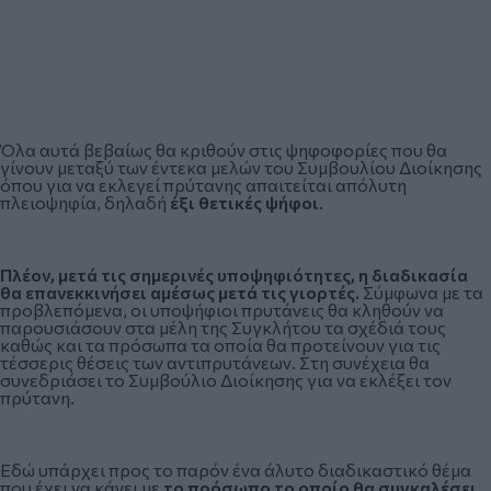
Όλα αυτά βεβαίως θα κριθούν στις ψηφοφορίες που θα
γίνουν μεταξύ των έντεκα μελών του Συμβουλίου Διοίκησης
όπου για να εκλεγεί πρύτανης απαιτείται απόλυτη
πλειοψηφία, δηλαδή
έξι θετικές ψήφοι
.
Πλέον, μετά τις σημερινές υποψηφιότητες, η διαδικασία
θα επανεκκινήσει αμέσως μετά τις γιορτές.
Σύμφωνα με τα
προβλεπόμενα, οι υποψήφιοι πρυτάνεις θα κληθούν να
παρουσιάσουν στα μέλη της Συγκλήτου τα σχέδιά τους
καθώς και τα πρόσωπα τα οποία θα προτείνουν για τις
τέσσερις θέσεις των αντιπρυτάνεων. Στη συνέχεια θα
συνεδριάσει το Συμβούλιο Διοίκησης για να εκλέξει τον
πρύτανη.
Εδώ υπάρχει προς το παρόν ένα άλυτο διαδικαστικό θέμα
που έχει να κάνει με
το πρόσωπο το οποίο θα συγκαλέσει