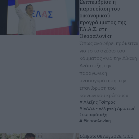
Σεπτεμβρίου η
παρουσίαση του
οικονομικού
προγράμματος της
ΕΛ.Α.Σ. στη
Θεσσαλονίκη
Όπως αναφέρει πρόκειται
για το το σχέδιο του
κόμματος «για την Δίκαιη
Ανάπτυξη, την
παραγωγική
ανασυγκρότηση, την
επανίδρυση του
κοινωνικού κράτους»
Αλέξης Τσίπρας
ΕΛΑΣ - Ελληνική Αριστερή
Συμπαράταξη
Θεσσαλονίκη
Σάββατο 08 Αυγ 2026, 13:00