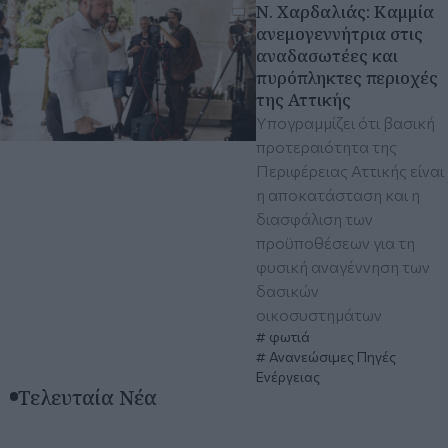
Ν. Χαρδαλιάς: Καμμία
ανεμογεννήτρια στις
αναδασωτέες και
πυρόπληκτες περιοχές
της Αττικής
Υπογραμμίζει ότι βασική
προτεραιότητα της
Περιφέρειας Αττικής είναι
η αποκατάσταση και η
διασφάλιση των
προϋποθέσεων για τη
φυσική αναγέννηση των
δασικών
οικοσυστημάτων
φωτιά
Ανανεώσιμες Πηγές
Ενέργειας
Τελευταία Νέα