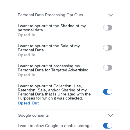
third parties.
Please note that this website/app uses one or more Google
Personal Data Processing Opt Outs
services and may gather and store information including but
not limited to your visit or usage behaviour. You may click to
I want to opt-out of the Sharing of my
personal data.
grant or deny consent to Google and its third-party tags to
Opted In
use your data for below specified purposes in below Google
consent section.
I want to opt-out of the Sale of my
Personal Data.
Opted In
I want to opt-out of processing my
Personal Data for Targeted Advertising.
Opted In
I want to opt-out of Collection, Use,
Retention, Sale, and/or Sharing of my
Personal Data that Is Unrelated with the
Purposes for which it was collected.
Opted Out
Google consents
I want to allow Google to enable storage