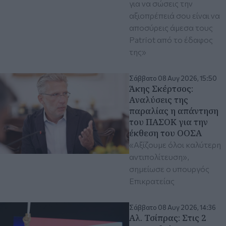
για να σώσεις την
αξιοπρέπειά σου είναι να
αποσύρεις άμεσα τους
Patriot από το έδαφος
της»
Σάββατο 08 Αυγ 2026, 15:50
Άκης Σκέρτσος:
Aναλύσεις της
παραλίας η απάντηση
του ΠΑΣΟΚ για την
έκθεση του ΟΟΣΑ
«Αξίζουμε όλοι καλύτερη
αντιπολίτευση»,
σημείωσε ο υπουργός
Επικρατείας
Σάββατο 08 Αυγ 2026, 14:36
Αλ. Τσίπρας: Στις 2