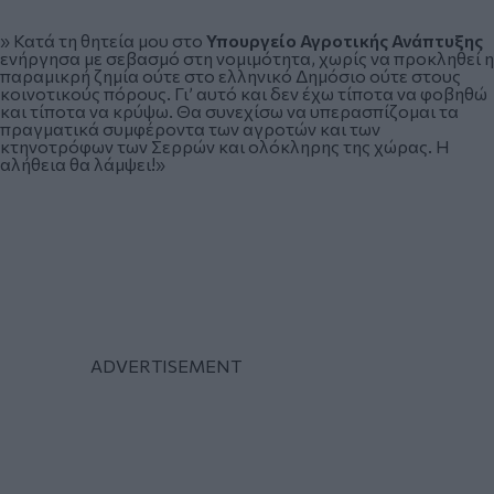
» Κατά τη θητεία μου στο
Υπουργείο Αγροτικής Ανάπτυξης
ενήργησα με σεβασμό στη νομιμότητα, χωρίς να προκληθεί η
παραμικρή ζημία ούτε στο ελληνικό Δημόσιο ούτε στους
κοινοτικούς πόρους. Γι’ αυτό και δεν έχω τίποτα να φοβηθώ
και τίποτα να κρύψω. Θα συνεχίσω να υπερασπίζομαι τα
πραγματικά συμφέροντα των αγροτών και των
κτηνοτρόφων των Σερρών και ολόκληρης της χώρας. Η
αλήθεια θα λάμψει!»