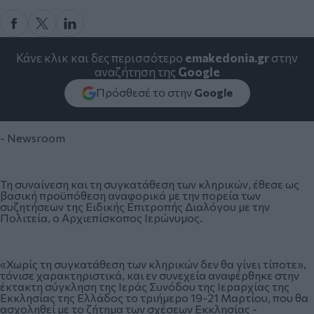
Κάνε κλικ και δες περισσότερο
emakedonia.gr
στην
αναζήτηση της
Google
Πρόσθεσέ το στην
Google
- Newsroom
Τη συναίνεση και τη συγκατάθεση των κληρικών, έθεσε ως
βασική προϋπόθεση αναφορικά με την πορεία των
συζητήσεων της Ειδικής Επιτροπής Διαλόγου με την
Πολιτεία, ο Αρχιεπίσκοπος Ιερώνυμος.
«Χωρίς τη συγκατάθεση των κληρικών δεν θα γίνει τίποτε»,
τόνισε χαρακτηριστικά, και εν συνεχεία αναφέρθηκε στην
έκτακτη σύγκληση της Ιεράς Συνόδου της Ιεραρχίας της
Εκκλησίας της Ελλάδος το τριήμερο 19-21 Μαρτίου, που θα
ασχοληθεί με το ζήτημα των σχέσεων Εκκλησίας -