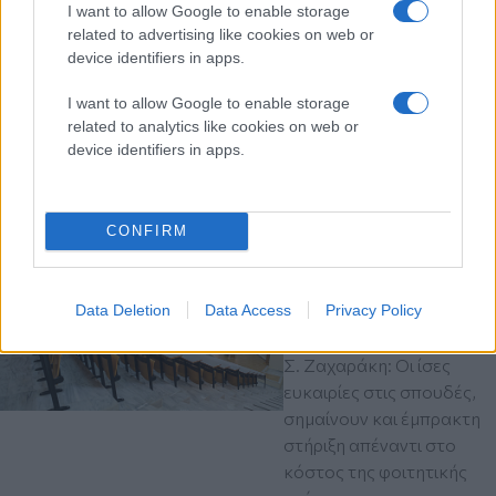
64χρονος άνδρας σε
I want to allow Google to enable storage
πισίνα ξενοδοχείου -
related to advertising like cookies on web or
Συνελήφθη ο
device identifiers in apps.
ιδιοκτήτης
I want to allow Google to enable storage
Η νεκροψία - νεκροτομή
related to analytics like cookies on web or
θα διαλευκάνει τα αίτια
device identifiers in apps.
του θανάτου του
Κρήτη
αστυνομικά
CONFIRM
πριν 1 ώρα
Στεγαστικό επίδομα σε
1.120 φοιτητές σε
Data Deletion
Data Access
Privacy Policy
Βόλο, Λάρισα, Τρίκαλα,
Καρδίτσα και Λαμία
Σ. Ζαχαράκη: Οι ίσες
ευκαιρίες στις σπουδές,
σημαίνουν και έμπρακτη
στήριξη απέναντι στο
κόστος της φοιτητικής