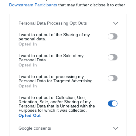
Διαβάστε περισσότερα
Downstream Participants
that may further disclose it to other
third parties.
Πέμπτη 07 Μαρ 2019, 17:07
Please note that this website/app uses one or more Google
Personal Data Processing Opt Outs
Σε έκτακτη
services and may gather and store information including but
συνεδρίαση 19 - 21
not limited to your visit or usage behaviour. You may click to
I want to opt-out of the Sharing of my
personal data.
Μαρτίου θα
grant or deny consent to Google and its third-party tags to
Opted In
αποφασίσει η Ιερά
use your data for below specified purposes in below Google
Σύνοδος για τον
consent section.
I want to opt-out of the Sale of my
διάλογο με την
Personal Data.
Opted In
πολιτεία
Σήμερα γνωστοποιήθηκε
I want to opt-out of processing my
Personal Data for Targeted Advertising.
επισήμως ότι έγινε
Opted In
αποδεκτή η παραίτηση
του μητροπολίτη
I want to opt-out of Collection, Use,
Retention, Sale, and/or Sharing of my
Περιστερίου
Personal Data that Is Unrelated with the
Χρυσοστόμου
Purposes for which it was collected.
Opted Out
πριν 21 λεπτά
Google consents
Χανιά: Νεκρός