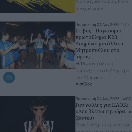
διαπραγματεύσιμη. Είναι
υποχρέωση»
Παρασκευή 07 Αυγ 2026, 14:14
Στίβος - Παγκόσμιο
πρωτάθλημα Κ20:
Ασημένιο μετάλλιο η
Μητροπούλου στο
μήκος
Η 18χρονη άλτρια
«πέταξε» στα 6,44 μέτρα
στο Όρεγκον
στίβος
Παρασκευή 07 Αυγ 2026, 14:00
Γιαννούλης για ΠΑΟΚ:
«Δεν βλέπω την ώρα...»
(βίντεο)
Ο διεθνής μπακ μίλησε on
camera για την επιστροφή