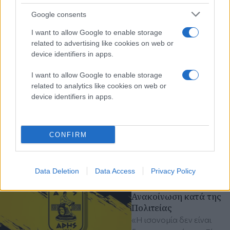
Διαβάστε περισσότερα
Google consents
I want to allow Google to enable storage
Παρασκευή 07 Αυγ 2026, 21:22
related to advertising like cookies on web or
ΠΑΟΚ: Χειρουργήθηκε
device identifiers in apps.
ο Μεϊτέ - Το μήνυμα
του Γάλλου από το
I want to allow Google to enable storage
νοσοκομείο
related to analytics like cookies on web or
«Να είστε σίγουροι ότι θα
device identifiers in apps.
σας ανταποδώσω τη χάρη
εκατονταπλάσια»
ποδόσφαιρο
CONFIRM
Super League
Europa League
ΠΑΟΚ
Data Deletion
Data Access
Privacy Policy
Παρασκευή 07 Αυγ 2026, 14:24
Ερασιτέχνης Άρης:
Ανακοίνωση κατά της
Πολιτείας
«Η ισονομία δεν είναι