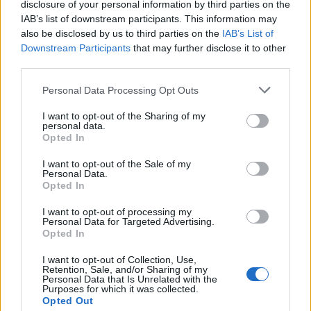
disclosure of your personal information by third parties on the
IAB’s list of downstream participants. This information may
also be disclosed by us to third parties on the
IAB’s List of
Downstream Participants
that may further disclose it to other
third parties.
Please note that this website/app uses one or more Google
Personal Data Processing Opt Outs
services and may gather and store information including but
not limited to your visit or usage behaviour. You may click to
I want to opt-out of the Sharing of my
personal data.
grant or deny consent to Google and its third-party tags to
Opted In
use your data for below specified purposes in below Google
consent section.
I want to opt-out of the Sale of my
Personal Data.
Opted In
I want to opt-out of processing my
Personal Data for Targeted Advertising.
Opted In
I want to opt-out of Collection, Use,
Retention, Sale, and/or Sharing of my
Personal Data that Is Unrelated with the
Purposes for which it was collected.
Opted Out