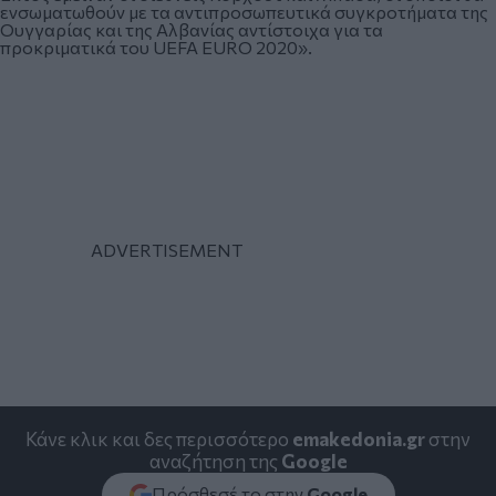
ενσωματωθούν με τα αντιπροσωπευτικά συγκροτήματα της
Ουγγαρίας και της Αλβανίας αντίστοιχα για τα
προκριματικά του UEFA EURO 2020».
Κάνε κλικ και δες περισσότερο
emakedonia.gr
στην
αναζήτηση της
Google
Πρόσθεσέ το στην
Google