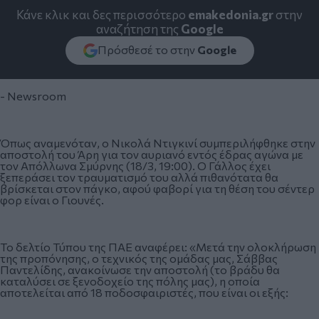
Κάνε κλικ και δες περισσότερο
emakedonia.gr
στην
αναζήτηση της
Google
Πρόσθεσέ το στην
Google
- Newsroom
Όπως αναμενόταν, ο Νικολά Ντιγκινί συμπεριλήφθηκε στην
αποστολή του Άρη για τον αυριανό εντός έδρας αγώνα με
τον Απόλλωνα Σμύρνης (18/3, 19:00). Ο Γάλλος έχει
ξεπεράσει τον τραυματισμό του αλλά πιθανότατα θα
βρίσκεται στον πάγκο, αφού φαβορί για τη θέση του σέντερ
φορ είναι ο Γιουνές.
Το δελτίο Τύπου της ΠΑΕ αναφέρει: «Μετά την ολοκλήρωση
της προπόνησης, ο τεχνικός της ομάδας μας, Σάββας
Παντελίδης, ανακοίνωσε την αποστολή (το βράδυ θα
καταλύσει σε ξενοδοχείο της πόλης μας), η οποία
αποτελείται από 18 ποδοσφαιριστές, που είναι οι εξής: