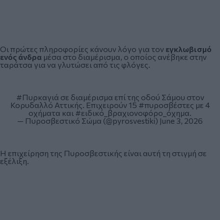
Οι πρώτες πληροφορίες κάνουν λόγο για τον
εγκλωβισμό
ενός άνδρα
μέσα στο διαμέρισμα, ο οποίος ανέβηκε στην
ταράτσα για να γλυτώσει από τις φλόγες.
#Πυρκαγιά
σε διαμέρισμα επί της οδού Σάμου στον
Κορυδαλλό Αττικής. Επιχειρούν 15
#πυροσβέστες
με 4
οχήματα και
#ειδικό_βραχιονοφόρο_όχημα
.
— Πυροσβεστικό Σώμα (@pyrosvestiki)
June 3, 2026
Η επιχείρηση της Πυροσβεστικής είναι αυτή τη στιγμή σε
εξέλιξη.