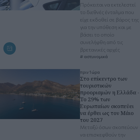
Πρόκειται να εκτελεστεί
το διεθνές ένταλμα που
είχε εκδοθεί σε βάρος της
για την υπόθεση και με
βάσει το οποίο
συνελήφθη από τις
βρετανικές αρχές
αστυνομικά
πριν 1 ώρα
Στο επίκεντρο των
τουριστικών
προορισμών η Ελλάδα -
Το 29% των
Ευρωπαίων σκοπεύει
να έρθει ως τον Μάιο
του 2027
Μεταξύ όσων σκοπεύουν
να επισκεφθούν την