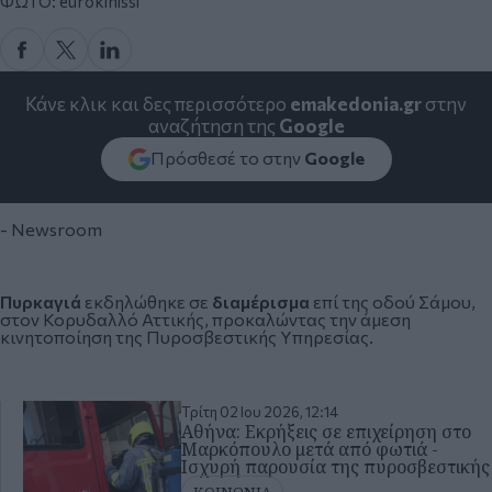
ΦΩΤΟ: eurokinissi
Κάνε κλικ και δες περισσότερο
emakedonia.gr
στην
αναζήτηση της
Google
Πρόσθεσέ το στην
Google
- Newsroom
Πυρκαγιά
εκδηλώθηκε σε
διαμέρισμα
επί της οδού Σάμου,
στον
Κορυδαλλό
Αττικής, προκαλώντας την άμεση
κινητοποίηση της Πυροσβεστικής Υπηρεσίας.
Τρίτη 02 Ιου 2026, 12:14
Αθήνα: Εκρήξεις σε επιχείρηση στο
Μαρκόπουλο μετά από φωτιά -
Ισχυρή παρουσία της πυροσβεστικής