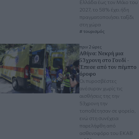
Ελλάδα έως τον Μάιο του
2027, το 58% έχει ήδη
πραγματοποιήσει ταξίδι
στη χώρα
τουρισμός
πριν 2 ώρες
Αθήνα: Νεκρή μια
53χρονη στο Γουδί -
Έπεσε από τον πέμπτο
όροφο
Οι πυροσβέστες
ανέσυραν χωρίς τις
αισθήσεις της την
53χρονη την
τοποθέτησαν σε φορείο,
ενώ στη συνέχεια
παρελήφθη από
ασθενοφόρο του ΕΚΑΒ