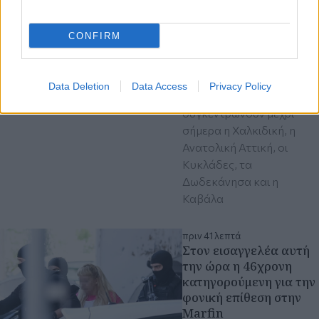
άνω των 70.000 ευρώ -
Drones και «MyCoast»
CONFIRM
καταγράφουν
παραβάσεις
Τον μεγαλύτερο αριθμό
Data Deletion
Data Access
Privacy Policy
καταγγελιών
συγκεντρώνουν μέχρι
σήμερα η Χαλκιδική, η
Ανατολική Αττική, οι
Κυκλάδες, τα
Δωδεκάνησα και η
Καβάλα
πριν 41 λεπτά
Στον εισαγγελέα αυτή
την ώρα η 46χρονη
κατηγορούμενη για την
φονική επίθεση στην
Marfin