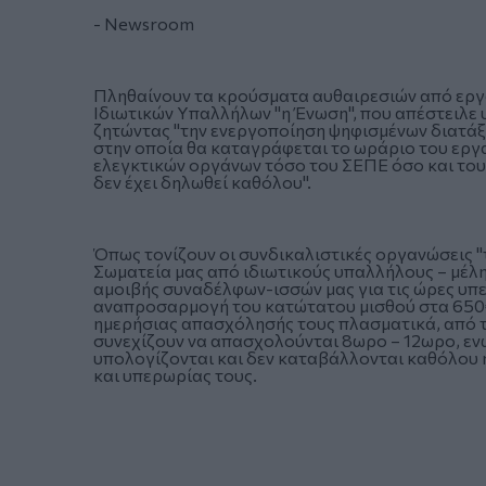
- Newsroom
Πληθαίνουν τα κρούσματα αυθαιρεσιών από εργο
Ιδιωτικών Υπαλλήλων "η Ένωση", που απέστειλε
ζητώντας "την ενεργοποίηση ψηφισμένων διατάξ
στην οποία θα καταγράφεται το ωράριο του εργα
ελεγκτικών οργάνων τόσο του ΣΕΠΕ όσο και του
δεν έχει δηλωθεί καθόλου".
Όπως τονίζουν οι συνδικαλιστικές οργανώσεις "
Σωματεία μας από ιδιωτικούς υπαλλήλους – μέλη
αμοιβής συναδέλφων-ισσών μας για τις ώρες υπε
αναπροσαρμογή του κατώτατου μισθού στα 650€
ημερήσιας απασχόλησής τους πλασματικά, από τι
συνεχίζουν να απασχολούνται 8ωρο – 12ωρο, ενώ
υπολογίζονται και δεν καταβάλλονται καθόλου 
και υπερωρίας τους.