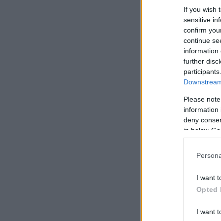
If you wish 
sensitive in
confirm you
continue se
information 
further disc
participants
Downstream 
Please note
information 
deny consent
in below Go
Persona
I want t
Opted 
I want t