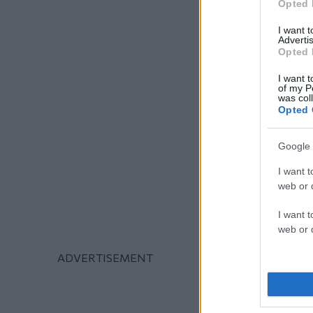
Opted 
I want 
Advertis
Opted 
I want t
of my P
was col
Opted 
Google 
I want t
web or d
I want t
web or d