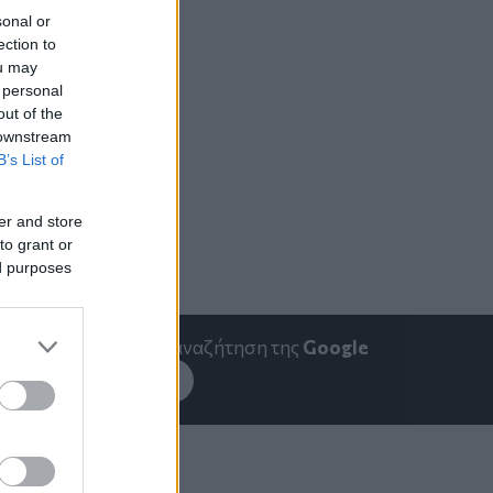
sonal or
ection to
ou may
 personal
out of the
 downstream
B’s List of
er and store
to grant or
ed purposes
emakedonia.gr
στην αναζήτηση της
Google
εσέ το στην
Google