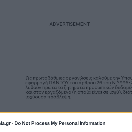
Ως πρωτοβάθμιες οργανώσεις καλούμε την Υπου
εφαρμογή ΠΑΝΤΟΥ του άρθρου 26 του Ν.3996/201
λυθούν πρώτα τα ζητήματα προσωπικών δεδομένω
και στον εργαζόμενο (η οποία είναι σε ισχύ), δι
ισχύουσα πρόβλεψη.
Με αυτό το τρόπο αφενός θα θωρακιστούν τα δι
διασφάλιση δημόσιου χρήματος με την καταβολή
a.gr -
Do Not Process My Personal Information