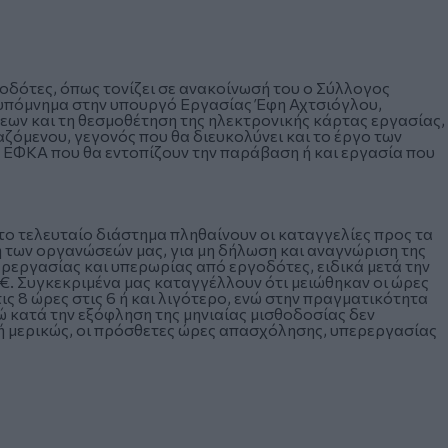
δότες, όπως τονίζει σε ανακοίνωσή του ο Σύλλογος
 υπόμνημα στην υπουργό Εργασίας Έφη Αχτσιόγλου,
εων και τη θεσμοθέτηση της ηλεκτρονικής κάρτας εργασίας,
ζόμενου, γεγονός που θα διευκολύνει και το έργο των
 ΕΦΚΑ που θα εντοπίζουν την παράβαση ή και εργασία που
το τελευταίο διάστημα πληθαίνουν οι καταγγελίες προς τα
 των οργανώσεών μας, για μη δήλωση και αναγνώριση της
ρεργασίας και υπερωρίας από εργοδότες, ειδικά μετά την
. Συγκεκριμένα μας καταγγέλλουν ότι μειώθηκαν οι ώρες
ς 8 ώρες στις 6 ή και λιγότερο, ενώ στην πραγματικότητα
 κατά την εξόφληση της μηνιαίας μισθοδοσίας δεν
ή μερικώς, οι πρόσθετες ώρες απασχόλησης, υπερεργασίας