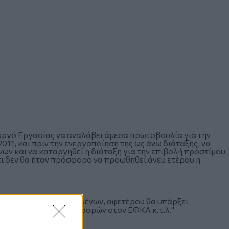
ργό Εργασίας να αναλάβει άμεσα πρωτοβουλία για την
1, και πριν την ενεργοποίηση της ως άνω διάταξης, να
ν και να καταργηθεί η διάταξη για την επιβολή προστίμου
ότι δεν θα ήταν πρόσφορο να προωθηθεί άνευ ετέρου η
καιώματα των εργαζομένων, αφετέρου θα υπάρξει
 των αντίστοιχων εισφορών στον ΕΦΚΑ κ.τ.λ."