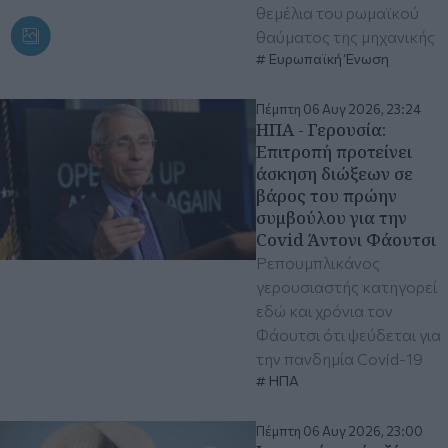
θεμέλια του ρωμαϊκού
θαύματος της μηχανικής
Ευρωπαϊκή Ένωση
Πέμπτη 06 Αυγ 2026, 23:24
ΗΠΑ - Γερουσία:
Επιτροπή προτείνει
άσκηση διώξεων σε
βάρος του πρώην
συμβούλου για την
Covid Άντονι Φάουτσι
Ρεπουμπλικάνος
γερουσιαστής κατηγορεί
εδώ και χρόνια τον
Φάουτσι ότι ψεύδεται για
την πανδημία Covid-19
ΗΠΑ
Πέμπτη 06 Αυγ 2026, 23:00