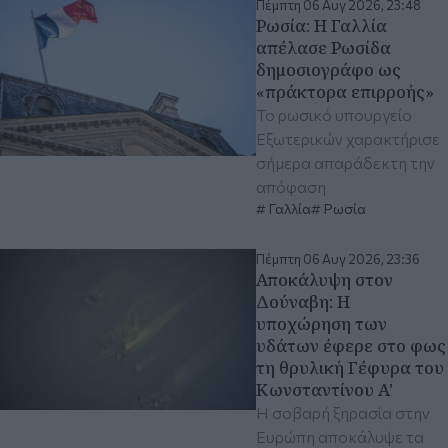
Πέμπτη 06 Αυγ 2026, 23:48
Ρωσία: Η Γαλλία
απέλασε Ρωσίδα
δημοσιογράφο ως
«πράκτορα επιρροής»
Το ρωσικό υπουργείο
Εξωτερικών χαρακτήρισε
σήμερα απαράδεκτη την
απόφαση
Γαλλία
Ρωσία
Πέμπτη 06 Αυγ 2026, 23:36
Αποκάλυψη στον
Δούναβη: Η
υποχώρηση των
υδάτων έφερε στο φως
τη θρυλική Γέφυρα του
Κωνσταντίνου A'
Η σοβαρή ξηρασία στην
Ευρώπη αποκάλυψε τα