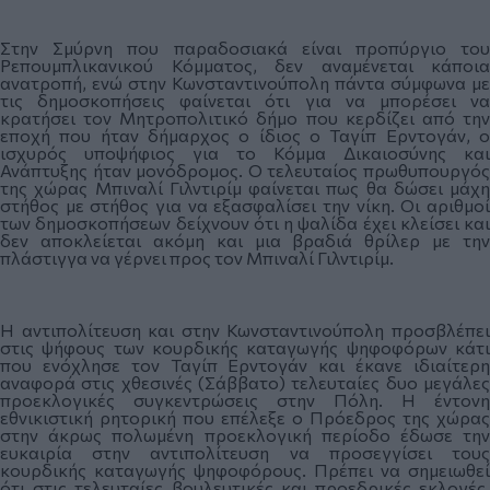
Στην Σμύρνη που παραδοσιακά είναι προπύργιο του
Ρεπουμπλικανικού Κόμματος, δεν αναμένεται κάποια
ανατροπή, ενώ στην Κωνσταντινούπολη πάντα σύμφωνα με
τις δημοσκοπήσεις φαίνεται ότι για να μπορέσει να
κρατήσει τον Μητροπολιτικό δήμο που κερδίζει από την
εποχή που ήταν δήμαρχος ο ίδιος ο Ταγίπ Ερντογάν, ο
ισχυρός υποψήφιος για το Κόμμα Δικαιοσύνης και
Ανάπτυξης ήταν μονόδρομος. Ο τελευταίος πρωθυπουργός
της χώρας Μπιναλί Γιλντιρίμ φαίνεται πως θα δώσει μάχη
στήθος με στήθος για να εξασφαλίσει την νίκη. Οι αριθμοί
των δημοσκοπήσεων δείχνουν ότι η ψαλίδα έχει κλείσει και
δεν αποκλείεται ακόμη και μια βραδιά θρίλερ με την
πλάστιγγα να γέρνει προς τον Μπιναλί Γιλντιρίμ.
Η αντιπολίτευση και στην Κωνσταντινούπολη προσβλέπει
στις ψήφους των κουρδικής καταγωγής ψηφοφόρων κάτι
που ενόχλησε τον Ταγίπ Ερντογάν και έκανε ιδιαίτερη
αναφορά στις χθεσινές (Σάββατο) τελευταίες δυο μεγάλες
προεκλογικές συγκεντρώσεις στην Πόλη. Η έντονη
εθνικιστική ρητορική που επέλεξε ο Πρόεδρος της χώρας
στην άκρως πολωμένη προεκλογική περίοδο έδωσε την
ευκαιρία στην αντιπολίτευση να προσεγγίσει τους
κουρδικής καταγωγής ψηφοφόρους. Πρέπει να σημειωθεί
ότι στις τελευταίες βουλευτικές και προεδρικές εκλογές,