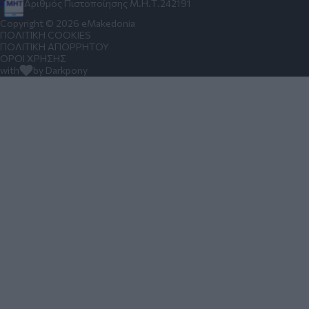
Αριθμός Πιστοποίησης Μ.Η.Τ.242191
Copyright © 2026 eMakedonia
ΠΟΛΙΤΙΚΗ COOKIES
ΠΟΛΙΤΙΚΗ ΑΠΟΡΡΗΤΟΥ
ΟΡΟΙ ΧΡΗΣΗΣ
with
by Darkpony