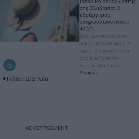
Ιστορικό ρεκόρ ζέστης
στη Σλοβακία: Ο
υδράργυρος
σκαρφάλωσε στους
42,2°C
Δεύτερο συνεχόμενο
ρεκόρ μέσα σε μόλις 24
ώρες - Κύμα καύσωνα
σαρώνει ξανά την
Κεντρική Ευρώπη
Καιρός
Τελευταία Νέα