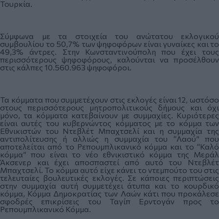
Τουρκία.
Σύμφωνα με τα στοιχεία του ανώτατου εκλογικού
συμβουλίου το 50,7% των ψηφοφόρων είναι γυναίκες και το
49,3% άντρες. Στην Κωνσταντινούπολη που έχει τους
περισσότερους ψηφοφόρους, καλούνται να προσέλθουν
στις κάλπες 10.560.963 ψηφοφόροι.
Τα κόμματα που συμμετέχουν στις εκλογές είναι 12, ωστόσο
στους περισσότερους μητροπολιτικούς δήμους και όχι
μόνο, τα κόμματα κατεβαίνουν με συμμαχίες. Κυριότερες
είναι αυτές του κυβερνώντος κόμματος με το κόμμα των
Εθνικιστών του Ντεβλέτ Μπαχτσελί και η συμμαχία της
αντιπολίτευσης ή αλλιώς η συμμαχία του “Λαού” που
αποτελείται από το Ρεπουμπλικανικό κόμμα και το “Καλό
κόμμα” που είναι το νέο εθνικιστικό κόμμα της Μεράλ
Άκσενερ και έχει αποσπαστεί από αυτό του Ντεβλέτ
Μπαχτσελί. Το κόμμα αυτό είχε κάνει το ντεμπούτο του στις
τελευταίες βουλευτικές εκλογές. Σε κάποιες περιπτώσεις
στην συμμαχία αυτή συμμετέχει άτυπα και το κουρδικό
κόμμα, Κόμμα Δημοκρατίας των Λαών κάτι που προκάλεσε
σφοδρές επικρίσεις του Ταγίπ Ερντογάν προς το
Ρεπουμπλικανικό Κόμμα.