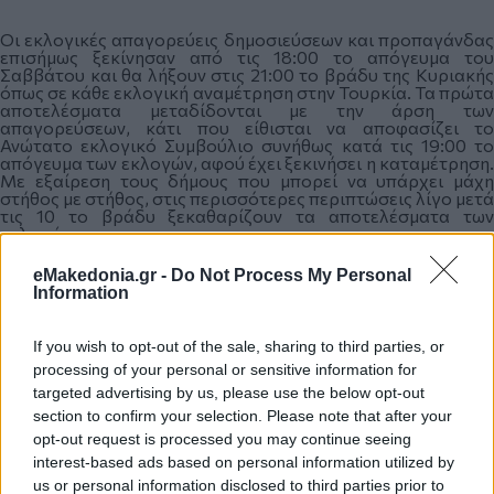
Οι εκλογικές απαγορεύεις δημοσιεύσεων και προπαγάνδας
επισήμως ξεκίνησαν από τις 18:00 το απόγευμα του
Σαββάτου και θα λήξουν στις 21:00 το βράδυ της Κυριακής
όπως σε κάθε εκλογική αναμέτρηση στην Τουρκία. Τα πρώτα
αποτελέσματα μεταδίδονται με την άρση των
απαγορεύσεων, κάτι που είθισται να αποφασίζει το
Ανώτατο εκλογικό Συμβούλιο συνήθως κατά τις 19:00 το
απόγευμα των εκλογών, αφού έχει ξεκινήσει η καταμέτρηση.
Με εξαίρεση τους δήμους που μπορεί να υπάρχει μάχη
στήθος με στήθος, στις περισσότερες περιπτώσεις λίγο μετά
τις 10 το βράδυ ξεκαθαρίζουν τα αποτελέσματα των
εκλογών.
eMakedonia.gr -
Do Not Process My Personal
Information
Πηγή: ΑΠΕ-ΜΠΕ
If you wish to opt-out of the sale, sharing to third parties, or
Κάνε κλικ και δες περισσότερο
emakedonia.gr
στην
processing of your personal or sensitive information for
αναζήτηση της
Google
targeted advertising by us, please use the below opt-out
section to confirm your selection. Please note that after your
Πρόσθεσέ το στην
Google
opt-out request is processed you may continue seeing
interest-based ads based on personal information utilized by
us or personal information disclosed to third parties prior to