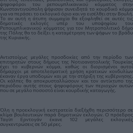
ψηφοφόροι του ρεπουμπλικανικού κόμματος στην
Κωνσταντινούπολη ψήφισαν συνειδητά το κουρδικό κόμμα
για να περάσει το εκλογικό όριο και να εισέλθει στην Βουλή.
Το αν αυτή η άτυπη συμμαχία θα εξοφληθεί σε αυτές τις
δημοτικές εκλογές υπέρ του υποψηφίου του
Ρεπουμπλικανικού κόμματος για τον Μητροπολιτικό δήμο
της Πόλης θα το δείξει η καταμέτρηση των ψήφων το βράδυ
της Κυριακής.
Αντιστοίχως μεγάλες προσδοκίες από την περίοδο των
επιτηρητών στους δήμους της Νοτιοανατολικής Τουρκίας
έχει το κυβερνών κόμμα, καθώς οι διορισμένοι αυτοί
δήμαρχοι με αποτελεσματική χρήση κρατικών κονδυλίων
έκαναν έργα υποδομών και με την στήριξη της κυβέρνησης.
Οι κάλπες θα αποκρυσταλλώσουν και τον αντίκτυπο της
περιόδου αυτής στους ψηφοφόρους των περιοχών αυτών
που σε μεγάλο ποσοστό είναι κουρδικής καταγωγής.
Όλη η προεκλογική εκστρατεία διεξήχθη περισσότερο σε
κλίμα βουλευτικών παρά δημοτικών εκλογών. Ο πρόεδρος
Ταγίπ Ερντογάν έκανε 102 μεγάλες εκλογικές
συγκεντρώσεις σε 50 μέρες.