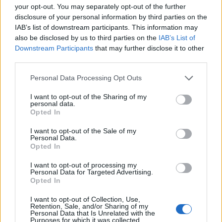
your opt-out. You may separately opt-out of the further
disclosure of your personal information by third parties on the
ΔΙΕΘΝΗ
IAB’s list of downstream participants. This information may
also be disclosed by us to third parties on the
IAB’s List of
Downstream Participants
that may further disclose it to other
third parties.
Please note that this website/app uses one or more Google
Personal Data Processing Opt Outs
services and may gather and store information including but
not limited to your visit or usage behaviour. You may click to
I want to opt-out of the Sharing of my
personal data.
grant or deny consent to Google and its third-party tags to
Opted In
use your data for below specified purposes in below Google
consent section.
I want to opt-out of the Sale of my
Personal Data.
Opted In
I want to opt-out of processing my
Personal Data for Targeted Advertising.
Opted In
I want to opt-out of Collection, Use,
Retention, Sale, and/or Sharing of my
Personal Data that Is Unrelated with the
Purposes for which it was collected.