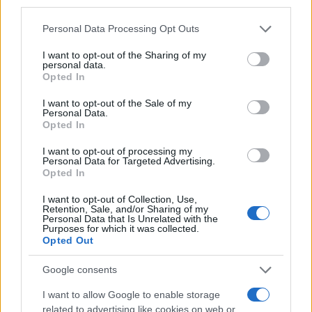
third parties.
Η Φινλανδία βρίσκεται στην παγκόσμια κορυφή σχετικών
μετρήσεων για την ποιότητα του εκπαιδευτικού και του
κοινωνικού της συστήματος, καθώς και για την καινοτομία
Please note that this website/app uses one or more Google
Personal Data Processing Opt Outs
και την ανταγωνιστικότητα. Ποια διδάγματα μπορεί να
services and may gather and store information including but
αντλήσει η Ελλάδα;
not limited to your visit or usage behaviour. You may click to
I want to opt-out of the Sharing of my
personal data.
grant or deny consent to Google and its third-party tags to
Opted In
use your data for below specified purposes in below Google
Οι έννοιες της εμπιστοσύνης και της ισότητας είναι δύο
consent section.
I want to opt-out of the Sale of my
από τα σημαντικότερα θεμέλια της φινλανδικής κοινωνίας.
Personal Data.
Η εμπιστοσύνη μεταξύ διάφορων κοινωνικών φορέων και
Opted In
η ισότητα των ευκαιριών συνεπάγονται ότι η κοινωνία
στο σύνολό της μπορεί να αξιοποιήσει με τον καλύτερο
δυνατό τρόπο τις δεξιότητες και τις ειδικεύσεις όλων.
I want to opt-out of processing my
Αυτό είναι ιδιαίτερα σημαντικό σε μικρές χώρες όπως η
Personal Data for Targeted Advertising.
Φινλανδία και η Ελλάδα.
Opted In
I want to opt-out of Collection, Use,
Retention, Sale, and/or Sharing of my
Η Φινλανδία ανακηρύχθηκε ως το πιο ευτυχισμένο κράτος
Personal Data that Is Unrelated with the
στον κόσμο. Πού το αποδίδεται αυτό κατά τη γνώμη σας;
Purposes for which it was collected.
Opted Out
Google consents
Όπως αναφέρθηκε προηγουμένως, στη Φινλανδία όλοι
έχουν ίσες και δίκαιες ευκαιρίες να αποκομίσουν τα
I want to allow Google to enable storage
μέγιστα από τη ζωή τους. Η δυνατότητα για τους πολίτες
να εκπληρώσουν τους στόχους τους -και να δώσουν τη
related to advertising like cookies on web or