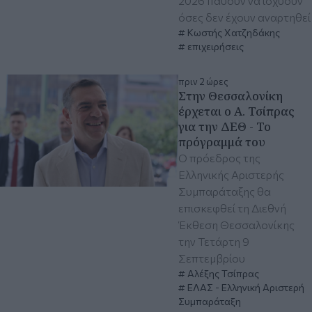
2026 παύουν να ισχύουν
όσες δεν έχουν αναρτηθεί
Κωστής Χατζηδάκης
επιχειρήσεις
πριν 2 ώρες
Στην Θεσσαλονίκη
έρχεται ο Α. Τσίπρας
για την ΔΕΘ - Το
πρόγραμμά του
Ο πρόεδρος της
Ελληνικής Αριστερής
Συμπαράταξης θα
επισκεφθεί τη Διεθνή
Έκθεση Θεσσαλονίκης
την Τετάρτη 9
Σεπτεμβρίου
Αλέξης Τσίπρας
ΕΛΑΣ - Ελληνική Αριστερή
Συμπαράταξη