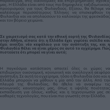
παράδειγμα, στις οικονομικές και επιχειρηματικές σχέσεις
μας. Η Ελλάδα είναι από τους πιο δημοφιλείς ταξιδιωτικούς
προορισμούς για τους Φινλανδούς. Εξίσου, θα θέλαμε να
καλέσουμε περισσότερους Έλληνες να επισκεφθούν τη
Φινλανδία και να απολαύσουν το καλοκαίρι της φρεσκάδας
και τον βόρειο χειμώνα.
Σε χαιρετισμό σας κατά την εθνική εορτή της Φινλανδίας
στην Αθήνα, είπατε ότι η Ελλάδα έχει γυρίσει σελίδα και
έχει ανοίξει νέο κεφάλαιο για την ανάπτυξη της, και η
Φινλανδία θέλει να είναι μέρος σε αυτό το εγχείρημα. Πώς
πιστεύετε ότι μπορεί να γίνει αυτό;
Η παγκόσμια κατάσταση απαιτεί όλες οι χώρες να
επιδιώκουν οικονομική, κοινωνική και οικολογική αειφόρο
ανάπτυξη. Σε αυτή το εγχείρημα, τόσο η Φινλανδία όσο και η
Ελλάδα μπορούν να μάθουν η μία από την άλλη. Από την
πλευρά της Φινλανδίας, θα ήθελα να αναφέρω τις
κοινωνικές καινοτομίες μας, όπως η υψηλής ποιότητας
εκπαίδευση για όλους, καθώς και η τεχνογνωσία μας σε
καθαρές τεχνολογίες, που είναι πιο γνωστές στην Ελλάδα.