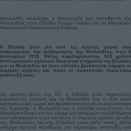
Ακολουθεί ολόκληρη η συνέντευξη του πρεσβευτή της
Φινλανδίας στην Ελλάδα Γιούχα Πίουκο για το Αθηναϊκό/
Μακεδονικό Πρακτορείο Ειδήσεων
Η Ελλάδα ήταν μία από τις πρώτες χώρες που
αναγνώρισαν την ανεξαρτησία της Φινλανδίας, στις 5
Ιανουαρίου 1918. Φέτος συμπληρώνονται 100 χρόνια
διπλωματικών σχέσεων. Ποια είναι η σημασία της Ελλάδας
για τη Φινλανδία, σε ποιο επίπεδο βρίσκονται σήμερα οι
διμερείς σχέσεις και ποιες οι προοπτικές περαιτέρω
ανάπτυξή τους;
Ως κράτος-μέλος της ΕΕ, η Ελλάδα είναι σημαντικός
ευρωπαϊκός εταίρος για τη Φινλανδία. Και οι δύο είναι
σχετικά μικρές χώρες και βρίσκονται στα εξωτερικά σύνορα
της Ευρώπης, η Φινλανδία και η Ελλάδα μοιράζονται τη
βασική αντίληψη για τον κόσμο και υπάρχουν πολλά θέματα
που ενδιαφέρουν η μία την άλλη. Οι διμερείς σχέσεις μεταξύ
της Φινλανδίας και της Ελλάδας είναι πολύ καλές, αλλά
υπάρχει αρκετό περιθώριο για περαιτέρω ανάπτυξη, για