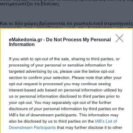
αντιμετωπίζει το Ελσίνκι;
Και οι δύο χώρες βρίσκονται σε γεωπολιτικά στρατηγικές
γειτονιές και εργάζονται για τη διατήρηση και τη
βελτίωση των σχέσεων καλής γειτονίας και της
περιφερειακής συνεργασίας.
eMakedonia.gr -
Do Not Process My Personal
Information
Ποιος είναι ο βαθμός συμμετοχής στην ελληνική ζωή των
If you wish to opt-out of the sale, sharing to third parties, or
Φιλανδών πολιτών που ζουν στη χώρα μας;
processing of your personal or sensitive information for
targeted advertising by us, please use the below opt-out
section to confirm your selection. Please note that after your
Περισσότεροι από χίλιοι Φιλανδοί ζουν μόνιμα σε αυτή
opt-out request is processed you may continue seeing
την όμορφη χώρα. Αποτελούν κομμάτι της ελληνικής
interest-based ads based on personal information utilized by
κοινωνίας και οικονομίας και ζουν μια ελληνική ζωή. Ως
πρέσβης της Φινλανδίας είμαι πολύ χαρούμενος που, ενώ
us or personal information disclosed to third parties prior to
διάγουν τη ζωή τους στην Ελλάδα, αυτοί οι συμπατριώτες,
your opt-out. You may separately opt-out of the further
γυναίκες και οι άντρες θέλουν να διατηρήσουν ζωντανές
disclosure of your personal information by third parties on the
και τις φινλανδικές ρίζες τους. Η ύπαρξη πολλών ενώσεων
Φινλανδών στην Ελλάδα αποτελεί μαρτυρία γι΄ αυτό.
IAB’s list of downstream participants. This information may
also be disclosed by us to third parties on the
IAB’s List of
Downstream Participants
that may further disclose it to other