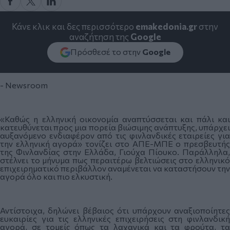
Κάνε κλικ και δες περισσότερο
emakedonia.gr
στην
αναζήτηση της
Google
Πρόσθεσέ το στην
Google
- Newsroom
«Καθώς η ελληνική οικονομία αναπτύσσεται και πάλι και
κατευθύνεται προς μια πορεία βιώσιμης ανάπτυξης, υπάρχει
αυξανόμενο ενδιαφέρον από τις φινλανδικές εταιρείες για
την ελληνική αγορά» τονίζει στο ΑΠΕ-ΜΠΕ ο πρεσβευτής
της Φινλανδίας στην Ελλάδα, Γιούχα Πίουκο. Παράλληλα,
στέλνει το μήνυμα πως περαιτέρω βελτιώσεις στο ελληνικό
επιχειρηματικό περιβάλλον αναμένεται να καταστήσουν την
αγορά όλο και πιο ελκυστική.
Αντίστοιχα, δηλώνει βέβαιος ότι υπάρχουν αναξιοποίητες
ευκαιρίες για τις ελληνικές επιχειρήσεις στη φινλανδική
αγορά, σε τομείς όπως τα λαχανικά και τα φρούτα, τα