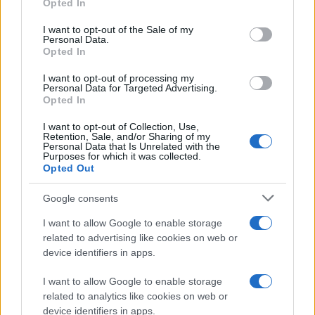
στη Θεσσαλονίκη και
Opted In
use your data for below specified purposes in below Google
δεν βλέπει την ώρα να
consent section.
I want to opt-out of the Sale of my
φορέσει τη φανέλα του
Personal Data.
ΠΑΟΚ (βίντεο)
Opted In
Ο Αμερικανός
I want to opt-out of processing my
φόργουορντ, που
Personal Data for Targeted Advertising.
αγωνιζόταν στην ΑΕΚ, θα
Opted In
φορά τα ασπρόμαυρα για
I want to opt-out of Collection, Use,
τα επόμενα δύο χρόνια
Retention, Sale, and/or Sharing of my
Personal Data that Is Unrelated with the
ΠΑΟΚ
Basket League
Purposes for which it was collected.
μπάσκετ
Opted Out
Κυριακή 09 Αυγ 2026, 14:41
Google consents
ΠΑΟΚ: Ο Γιαννούλης
I want to allow Google to enable storage
ξανά στα ασπρόμαυρα
related to advertising like cookies on web or
Ο 30χρονος διεθνής είναι
device identifiers in apps.
τα τελευταία 24ωρα το
νέο πρόσωπο στις
I want to allow Google to enable storage
προπονήσεις του
related to analytics like cookies on web or
Δικέφαλου
device identifiers in apps.