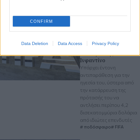
ποδόσφαιρο
ΠΑΟΚ
Europa League
Super League
CONFIRM
Κυριακή 09 Αυγ 2026, 13:44
FIFA: Προειδοποίηση
Data Deletion
Data Access
Privacy Policy
για απόπειρα
υπονόμευσης του
Ινφαντίνο
Υπάρχει έντονη
αντιπαράθεση για την
ηγεσία του, ύστερα από
την κατάρρευση της
πρότασής του να
αντλήσει περίπου 4,2
δισεκατομμύρια δολάρια
από ιδιώτες επενδυτές
ποδόσφαιρο
FIFA