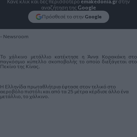
Κάνε κλικ και δες περισσότερο
emakedonia.gr
στην
αναζήτηση της
Google
Πρόσθεσέ το στην
Google
- Newsroom
Το χάλκινο μετάλλιο κατέκτησε η Άννα Κορακάκη στο
παγκόσμιο κύπελλο σκοποβολής το οποίο διεξάγεται στο
Πεκίνο της Κίνας.
Η Ελληνίδα πρωταθλήτρια έφτασε στον τελικό στο
αεροβόλο πιστόλι και από τα 25 μέτρα κέρδισε άλλο ένα
μετάλλιο, το χάλκινο.