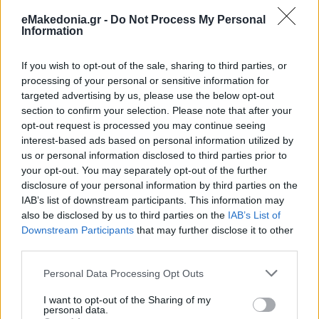
eMakedonia.gr -
Do Not Process My Personal
Information
If you wish to opt-out of the sale, sharing to third parties, or
processing of your personal or sensitive information for
targeted advertising by us, please use the below opt-out
section to confirm your selection. Please note that after your
opt-out request is processed you may continue seeing
interest-based ads based on personal information utilized by
us or personal information disclosed to third parties prior to
your opt-out. You may separately opt-out of the further
disclosure of your personal information by third parties on the
IAB’s list of downstream participants. This information may
also be disclosed by us to third parties on the
IAB’s List of
Downstream Participants
that may further disclose it to other
third parties.
Διαβάστε περισσότερα
Please note that this website/app uses one or more Google
Personal Data Processing Opt Outs
services and may gather and store information including but
πριν 15 λεπτά
not limited to your visit or usage behaviour. You may click to
I want to opt-out of the Sharing of my
Μπάσκετ: Ο Γκρέι ήρθε
personal data.
grant or deny consent to Google and its third-party tags to