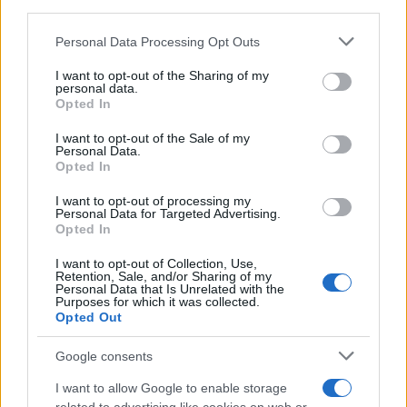
third parties.
στρατοδικείο για τους
Παλαιστίνιους που
Please note that this website/app uses one or more Google
Personal Data Processing Opt Outs
συμμετείχαν στην
services and may gather and store information including but
επίθεση της Χαμάς -
not limited to your visit or usage behaviour. You may click to
I want to opt-out of the Sharing of my
personal data.
Απειλή θανατικής
grant or deny consent to Google and its third-party tags to
Opted In
ποινής
use your data for below specified purposes in below Google
consent section.
Η ημέρα εκείνη ήταν η πιο
I want to opt-out of the Sale of my
Personal Data.
φονική στην ιστορία του
Opted In
Ισραήλ και η χειρότερη
επίθεση εναντίον εβραίων
I want to opt-out of processing my
Personal Data for Targeted Advertising.
μετά το Ολοκαύτωμα.
Opted In
Περίπου 1.200 άνθρωποι
I want to opt-out of Collection, Use,
σκοτώθηκαν, κυρίως
Retention, Sale, and/or Sharing of my
άμαχοι, ενώ η Χαμάς
Personal Data that Is Unrelated with the
Purposes for which it was collected.
απήγαγε 251 ανθρώπους
Opted Out
Ισραήλ
Google consents
Σάββατο 08 Αυγ 2026, 22:02
I want to allow Google to enable storage
Τουρκία: Ζητά από