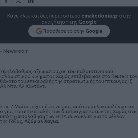
Κάνε κλικ και δες περισσότερο
emakedonia.gr
στην
αναζήτηση της
Google
Πρόσθεσέ το στην
Google
- Newsroom
Υψηλόβαθμος αξιωματούχος του παλαιστινιακού
ισλαμιστικού κινήματος Χαμάς επιβεβαίωσε στο Reuters τον
θάνατο του επικεφαλής της στρατιωτικής του πτέρυγας Ιζ
Αλ Ντιν Αλ Χαντάντ.
Στις 7 Μαΐου, είχε πέσει νεκρός από ισραηλινόμπλήγμα και
ο γιος του επικεφαλής των διαπραγματευτών της
Χαμάς
στις
υπό τη μεσολάβηση των ΗΠΑ συνομιλίες για το μέλλον
της
Γάζας
,
Αζάμ αλ Χάγια
.