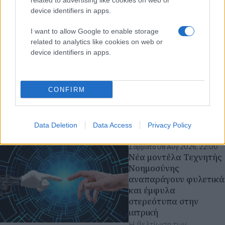
related to advertising like cookies on web or
Ρωσία και Ουκρανία
device identifiers in apps.
μορατόριουμ στις
επιθέσεις σε πλοία στη
I want to allow Google to enable storage
Μαύρη Θάλασσα
related to analytics like cookies on web or
Η Άγκυρα, η οποία
device identifiers in apps.
διατηρεί στενές σχέσεις
τόσο με τη Μόσχα όσο
και με το Κίεβο, είχε ήδη
CONFIRM
καταγγείλει την Τρίτη
επιθέσεις με μη
επανδρωμένα αεροσκάφη
Data Deletion
Data Access
Privacy Policy
Σάββατο 08 Αυγ 2026, 22:00
Νέα μοντέλα Τεχνητής
Νοημοσύνης
αναπαράγουν φυλετικά
και έμφυλα
στερεότυπα στην
ιατρική
Η βελτίωση των