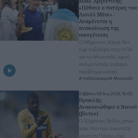
ΜΜΕ Αργεντινής:
«Πέθανε ο πατέρας του
Λιονέλ Μέσι» -
Αναμένεται η
ανακοίνωση της
οικογένειας
Ο 68χρονος Χόρχε δεν
είχε ταξιδέψει στις ΗΠΑ
για το Μουντιάλ, αφού
αντιμετώπιζε σοβαρό
πρόβλημα υγείας
ποδόσφαιρο
Μουντιάλ
Σάββατο 08 Αυγ 2026, 15:00
Ηρακλής:
Ανακοινώθηκε ο Νανού
(βίντεο)
Ο 32χρονος δεξιός μπακ-
χαφ, που έχει αγωνιστεί
και στην Πόρτο, είχε