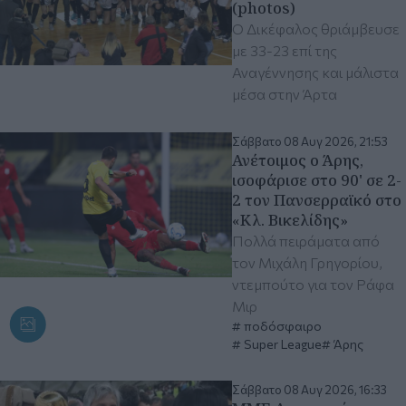
(photos)
Ο Δικέφαλος θριάμβευσε
με 33-23 επί της
Αναγέννησης και μάλιστα
μέσα στην Άρτα
Σάββατο 08 Αυγ 2026, 21:53
Ανέτοιμος ο Άρης,
ισοφάρισε στο 90' σε 2-
2 τον Πανσερραϊκό στο
«Κλ. Βικελίδης»
Πολλά πειράματα από
τον Μιχάλη Γρηγορίου,
ντεμπούτο για τον Ράφα
Μιρ
ποδόσφαιρο
Super League
Άρης
Σάββατο 08 Αυγ 2026, 16:33