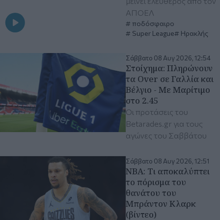
μείνει ελεύθερος από τον
ΑΠΟΕΛ
ποδόσφαιρο
Super League
Ηρακλής
Σάββατο 08 Αυγ 2026, 12:54
Στοίχημα: Πληρώνουν
τα Over σε Γαλλία και
Βέλγιο - Με Μαρίτιμο
στο 2.45
Οι προτάσεις του
Betarades.gr για τους
αγώνες του Σαββάτου
Σάββατο 08 Αυγ 2026, 12:51
ΝΒΑ: Τι αποκαλύπτει
το πόρισμα του
θανάτου του
Μπράντον Κλαρκ
(βίντεο)