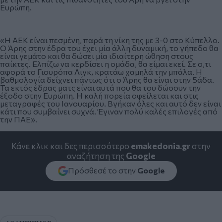
Ευρώπη.
«Η ΑΕΚ είναι πεσμένη, παρά τη νίκη της με 3-0 στο Κύπελλο.
Ο Άρης στην έδρα του έχει μία άλλη δυναμική, το γήπεδο θα
είναι γεμάτο και θα δώσει μία ιδιαίτερη ώθηση στους
παίκτες. Ελπίζω να κερδίσει η ομάδα, θα είμαι εκεί. Σε ο,τι
αφορά το Γιουρόπα Λιγκ, κρατάω χαμηλά την μπάλα. Η
βαθμολογία δείχνει πάντως ότι ο Άρης θα είναι στην 5άδα.
Τα εκτός έδρας ματς είναι αυτά που θα του δώσουν την
έξοδο στην Ευρώπη. Η καλή πορεία οφείλεται και στις
μεταγραφές του Ιανουαρίου. Βγήκαν όλες και αυτό δεν είναι
κάτι που συμβαίνει συχνά. Έγιναν πολύ καλές επιλογές από
την ΠΑΕ».
Κάνε κλικ και δες περισσότερο
emakedonia.gr
στην
αναζήτηση της
Google
Πρόσθεσέ το στην
Google