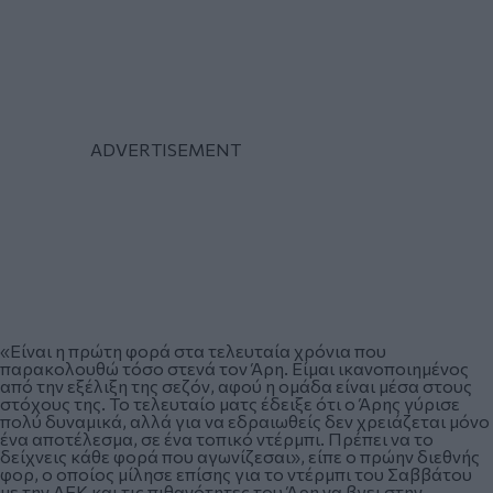
«Είναι η πρώτη φορά στα τελευταία χρόνια που
παρακολουθώ τόσο στενά τον Άρη. Είμαι ικανοποιημένος
από την εξέλιξη της σεζόν, αφού η ομάδα είναι μέσα στους
στόχους της. Το τελευταίο ματς έδειξε ότι ο Άρης γύρισε
πολύ δυναμικά, αλλά για να εδραιωθείς δεν χρειάζεται μόνο
ένα αποτέλεσμα, σε ένα τοπικό ντέρμπι. Πρέπει να το
δείχνεις κάθε φορά που αγωνίζεσαι», είπε ο πρώην διεθνής
φορ, ο οποίος μίλησε επίσης για το ντέρμπι του Σαββάτου
με την ΑΕΚ και τις πιθανότητες του Άρη να βγει στην