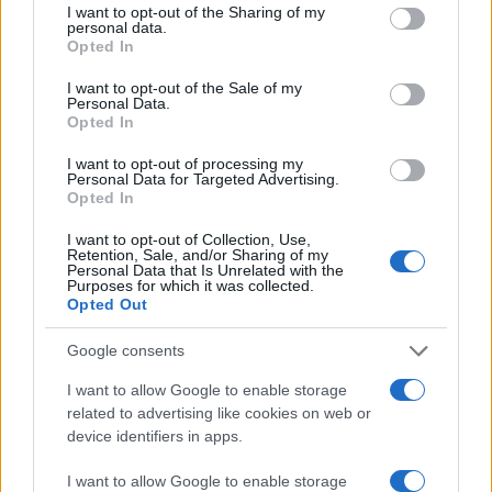
not limited to your visit or usage behaviour. You may click to
I want to opt-out of the Sharing of my
personal data.
grant or deny consent to Google and its third-party tags to
Opted In
use your data for below specified purposes in below Google
consent section.
I want to opt-out of the Sale of my
Personal Data.
Opted In
I want to opt-out of processing my
Personal Data for Targeted Advertising.
Opted In
I want to opt-out of Collection, Use,
Retention, Sale, and/or Sharing of my
Personal Data that Is Unrelated with the
Purposes for which it was collected.
Opted Out
Google consents
I want to allow Google to enable storage
Διαβάστε περισσότερα
related to advertising like cookies on web or
device identifiers in apps.
Σάββατο 08 Αυγ 2026, 16:33
ΜΜΕ Αργεντινής:
I want to allow Google to enable storage