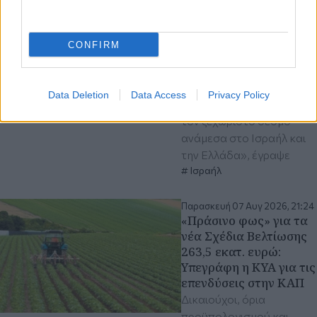
Ισραήλ: «Φεύγω με την
καρδιά γεμάτη
ευγνωμοσύνη»
CONFIRM
«Επιστρέφοντας στο
Ισραήλ και στο υπουργείο
Εξωτερικών, θα συνεχίσω
Data Deletion
Data Access
Privacy Policy
να στηρίζω και να ενισχύω
τον ξεχωριστό δεσμό
ανάμεσα στο Ισραήλ και
την Ελλάδα», έγραψε
Ισραήλ
Παρασκευή 07 Αυγ 2026, 21:24
«Πράσινο φως» για τα
νέα Σχέδια Βελτίωσης
263,5 εκατ. ευρώ:
Υπεγράφη η ΚΥΑ για τις
επενδύσεις στην ΚΑΠ
Δικαιούχοι, όρια
προϋπολογισμού και