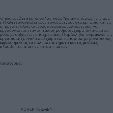
Όπως τονίζει η κα Χαραλαμπίδου "με την απόφασή της αυτή
η ΠΚΜ εξαναγκάζει τους εργαζόμενους στο εμπόριο και τις
υπηρεσίες αλλά και τους αυτοαπασχολούμενους, να
εργάζονται με εξαντλητικούς ρυθμούς, χωρίς δικαιώματα,
μόνο με αυξημένες υποχρεώσεις. Παράλληλα, εδραιώνει την
εργασιακή ζούγκλα στο χώρο του εμπορίου, με μοναδικούς
ωφελούμενους τα πολυκαταστήματα και τις μεγάλες
αλυσίδες εμπορικών καταστημάτων.
Απαιτούμε :