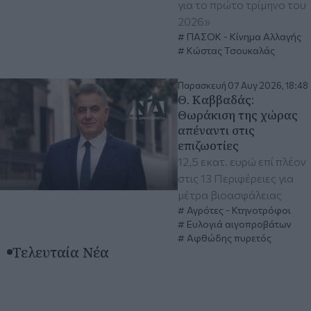
για το πρώτο τρίμηνο του
2026»
ΠΑΣΟΚ - Κίνημα Αλλαγής
Κώστας Τσουκαλάς
Παρασκευή 07 Αυγ 2026, 18:48
Θ. Καββαδάς:
Θωράκιση της χώρας
απέναντι στις
επιζωοτίες
12,5 εκατ. ευρώ επί πλέον
στις 13 Περιφέρειες για
μέτρα βιοασφάλειας
Αγρότες - Κτηνοτρόφοι
Ευλογιά αιγοπροβάτων
Αφθώδης πυρετός
Τελευταία Νέα