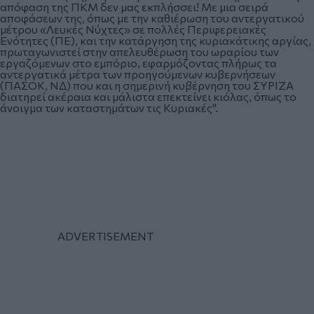
απόφαση της ΠΚΜ δεν μας εκπλήσσει! Με μια σειρά
αποφάσεων της, όπως με την καθιέρωση του αντεργατικού
μέτρου «Λευκές Νύχτες» σε πολλές Περιφερειακές
Ενότητες (ΠΕ), και την κατάργηση της κυριακάτικης αργίας,
πρωταγωνιστεί στην απελευθέρωση του ωραρίου των
εργαζόμενων στο εμπόριο, εφαρμόζοντας πλήρως τα
αντεργατικά μέτρα των προηγούμενων κυβερνήσεων
(ΠΑΣΟΚ, ΝΔ) που και η σημερινή κυβέρνηση του ΣΥΡΙΖΑ
διατηρεί ακέραια και μάλιστα επεκτείνει κιόλας, όπως το
άνοιγμα των καταστημάτων τις Κυριακές".