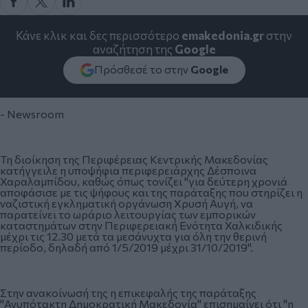
Κάνε κλικ και δες περισσότερο
emakedonia.gr
στην
αναζήτηση της
Google
Πρόσθεσέ το στην
Google
- Newsroom
Τη διοίκηση της Περιφέρειας Κεντρικής Μακεδονίας
κατήγγειλε η υποψήφια περιφερειάρχης Δέσποινα
Χαραλαμπίδου, καθώς όπως τονίζει "για δεύτερη χρονιά
αποφάσισε με τις ψήφους και της παράταξης που στηρίζει η
ναζιστική εγκληματική οργάνωση Χρυσή Αυγή, να
παρατείνει το ωράριο λειτουργίας των εμπορικών
καταστημάτων στην Περιφερειακή Ενότητα Χαλκιδικής
μέχρι τις 12.30 μετά τα μεσάνυχτα για όλη την θερινή
περίοδο, δηλαδή από 1/5/2019 μέχρι 31/10/2019".
Στην ανακοίνωσή της η επικεφαλής της παράταξης
"Ανυπότακτη Δημοκρατική Μακεδονία" επισημαίνει ότι "η