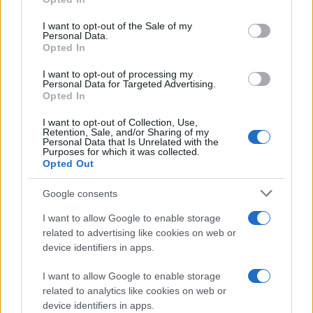
use your data for below specified purposes in below Google
consent section.
I want to opt-out of the Sale of my
Personal Data.
Opted In
I want to opt-out of processing my
Personal Data for Targeted Advertising.
Opted In
I want to opt-out of Collection, Use,
Retention, Sale, and/or Sharing of my
Personal Data that Is Unrelated with the
Purposes for which it was collected.
Opted Out
Google consents
I want to allow Google to enable storage
related to advertising like cookies on web or
Διαβάστε περισσότερα
device identifiers in apps.
Παρασκευή 07 Αυγ 2026, 22:24
I want to allow Google to enable storage
Αποχαιρετιστήριο
related to analytics like cookies on web or
μήνυμα του πρέσβη του
device identifiers in apps.