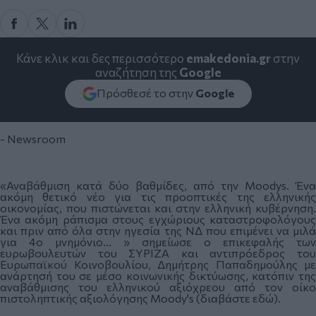
Κάνε κλικ και δες περισσότερο
emakedonia.gr
στην
αναζήτηση της
Google
Πρόσθεσέ το στην
Google
- Newsroom
«Αναβάθμιση κατά δύο βαθμίδες, από την Moodys. Ένα
ακόμη θετικό νέο για τις προοπτικές της ελληνικής
οικονομίας, που πιστώνεται και στην ελληνική κυβέρνηση.
Ένα ακόμη ράπισμα στους εγχώριους καταστροφολόγους
και πριν από όλα στην ηγεσία της ΝΔ που επιμένει να μιλά
για 4ο μνημόνιο... » σημείωσε ο επικεφαλής των
ευρωβουλευτών του ΣΥΡΙΖΑ και αντιπρόεδρος του
Ευρωπαϊκού Κοινοβουλίου, Δημήτρης Παπαδημούλης με
ανάρτησή του σε μέσο κοινωνικής δικτύωσης, κατόπιν της
αναβάθμισης του ελληνικού αξιόχρεου από τον οίκο
πιστοληπτικής αξιολόγησης Moody's (
διαβάστε εδώ
).