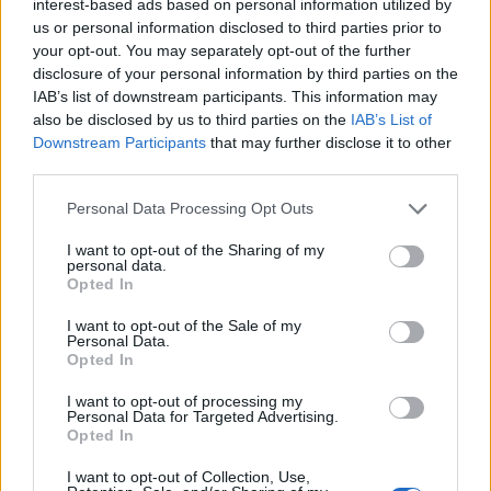
interest-based ads based on personal information utilized by
us or personal information disclosed to third parties prior to
your opt-out. You may separately opt-out of the further
disclosure of your personal information by third parties on the
IAB’s list of downstream participants. This information may
also be disclosed by us to third parties on the
IAB’s List of
Downstream Participants
that may further disclose it to other
third parties.
Please note that this website/app uses one or more Google
Personal Data Processing Opt Outs
Διαβάστε περισσότερα
services and may gather and store information including but
not limited to your visit or usage behaviour. You may click to
I want to opt-out of the Sharing of my
personal data.
πριν 51 λεπτά
grant or deny consent to Google and its third-party tags to
Opted In
ΥΠΕΘΟΟ: 204,6 εκατ.
use your data for below specified purposes in below Google
ευρώ από το Εθνικό
consent section.
I want to opt-out of the Sale of my
Πρόγραμμα Ανάπτυξης
Personal Data.
Opted In
για την ανάπλαση της
ΔΕΘ
I want to opt-out of processing my
Διασφαλίζεται η δημόσια
Personal Data for Targeted Advertising.
Opted In
χρηματοδότηση και
τίθενται βάσεις
I want to opt-out of Collection, Use,