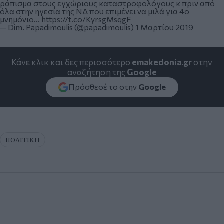
ράπισμα στους εγχώριους καταστροφολόγους κ πριν από
όλα στην ηγεσία της ΝΔ που επιμένει να μιλά για 4ο
μνημόνιο...
https://t.co/KyrsgMsqgF
— Dim. Papadimoulis (@papadimoulis)
1 Μαρτίου 2019
Κάνε κλικ και δες περισσότερο
emakedonia.gr
στην
αναζήτηση της
Google
Πρόσθεσέ το στην
Google
ΠΟΛΙΤΙΚΗ