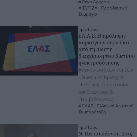
Ρένα Δούρου
ΣΥΡΙΖΑ - Προοδευτική
Συμμαχία
πριν 1 ώρα
ΕΛ.Α.Σ: Η πρόληψη
πυρκαγιών περνά και
από τη σωστή
διαχείριση του δικτύου
ηλεκτροδότησης
Ανακοίνωσή των τομέων
Κλιματικής Κρίσης &
Πολιτικής Προστασίας
και Ενέργειας &
Περιβάλλοντος
ΕΛΑΣ - Ελληνική Αριστερή
Συμπαράταξη
πριν 1 ώρα
N. Παπαϊωάννου: Στις