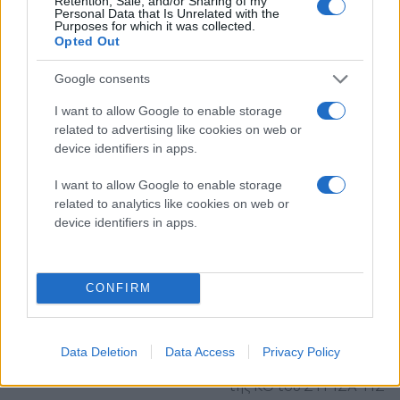
υλοποίησης μιας από τις
Retention, Sale, and/or Sharing of my
Personal Data that Is Unrelated with the
σημαντικότερες αστικές
Purposes for which it was collected.
Opted Out
παρεμβάσεις των
τελευταίων δεκαετιών
Google consents
ΔΕΘ
Ανάπλαση ΔΕΘ
Θεσσαλονίκη
I want to allow Google to enable storage
Υπουργείο Οικονομικών
related to advertising like cookies on web or
device identifiers in apps.
πριν 1 ώρα
Ρένα Δούρου: Θολή
I want to allow Google to enable storage
συμφωνία, αφήνει
related to analytics like cookies on web or
ανοικτά ερωτήματα
device identifiers in apps.
σχετικά με τα
κυριαρχικά δικαιώματα
της Ελλάδας έναντι
CONFIRM
της τουρκικής
επιθετικότητας
Επιφυλάξεις εξέφρασε σε
Data Deletion
Data Access
Privacy Policy
δήλωσή της η πρόεδρος
της ΚΟ του ΣΥΡΙΖΑ-ΠΣ