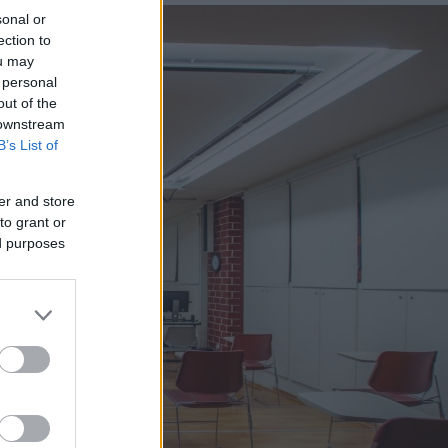
sonal or
ection to
ou may
 personal
out of the
 downstream
B’s List of
er and store
to grant or
ed purposes