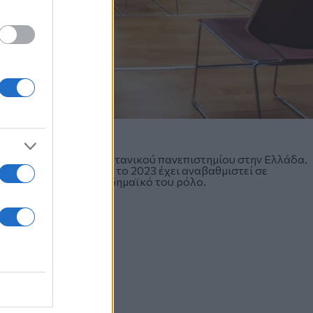
ό associate campus βρετανικού πανεπιστημίου στην Ελλάδα.
υ Sunderland, ενώ από το 2023 έχει αναβαθμιστεί σε
ας το θεσμικό και ακαδημαϊκό του ρόλο.