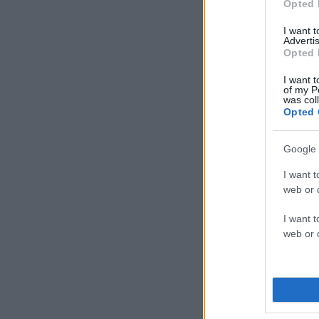
Opted 
I want 
Advertis
Opted 
I want t
of my P
was col
Opted 
Google 
I want t
web or d
I want t
web or d