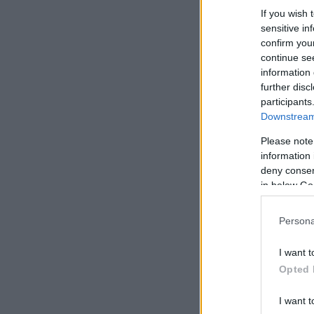
If you wish 
sensitive in
confirm you
continue se
information 
further disc
participants
Downstream 
Please note
information 
deny consent
in below Go
Persona
I want t
Opted 
I want t