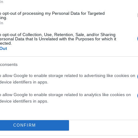
In
to opt-out of processing my Personal Data for Targeted
ing.
In
o opt-out of Collection, Use, Retention, Sale, and/or Sharing
ersonal Data that Is Unrelated with the Purposes for which it
lected.
Out
consents
Σήμερα το DEI College λειτουργεί ως το μοναδικ
Από το 2019 συνεργάζεται με το πανεπιστήμιο το
o allow Google to enable storage related to advertising like cookies on
asssociate campus του πανεπιστημίου, ενισχύοντ
evice identifiers in apps.
o allow Google to enable storage related to analytics like cookies on
evice identifiers in apps.
CONFIRM