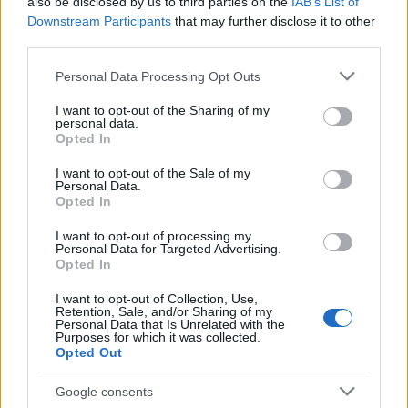
also be disclosed by us to third parties on the
IAB’s List of
αναζήτηση της
Google
Downstream Participants
that may further disclose it to other
third parties.
Πρόσθεσέ το στην
Google
Please note that this website/app uses one or more Google
Personal Data Processing Opt Outs
services and may gather and store information including but
not limited to your visit or usage behaviour. You may click to
I want to opt-out of the Sharing of my
personal data.
grant or deny consent to Google and its third-party tags to
Opted In
ΘΕΣΣΑΛΟΝΙΚΗ
use your data for below specified purposes in below Google
consent section.
I want to opt-out of the Sale of my
Personal Data.
Opted In
I want to opt-out of processing my
Personal Data for Targeted Advertising.
Opted In
I want to opt-out of Collection, Use,
Retention, Sale, and/or Sharing of my
Personal Data that Is Unrelated with the
Purposes for which it was collected.
Opted Out
Google consents