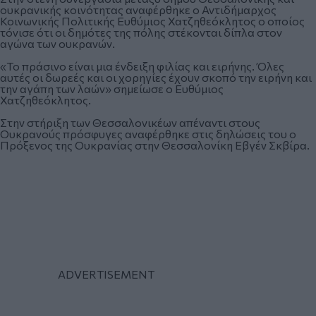
ουκρανικής κοινότητας αναφέρθηκε ο Αντιδήμαρχος
Κοινωνικής Πολιτικής Ευθύμιος Χατζηθεόκλητος ο οποίος
τόνισε ότι οι δημότες της πόλης στέκονται δίπλα στον
αγώνα των ουκρανών.
«Το πράσινο είναι μια ένδειξη φιλίας και ειρήνης. Όλες
αυτές οι δωρεές και οι χορηγίες έχουν σκοπό την ειρήνη και
την αγάπη των λαών» σημείωσε ο Ευθύμιος
Χατζηθεόκλητος.
Στην στήριξη των Θεσσαλονικέων απέναντι στους
Ουκρανούς πρόσφυγες αναφέρθηκε στις δηλώσεις του ο
Πρόξενος της Ουκρανίας στην Θεσσαλονίκη Εβγέν Σκβίρα.