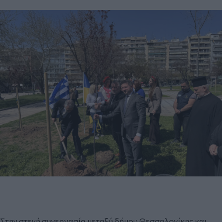
Στην στενή συνεργασία μεταξύ δήμου Θεσσαλονίκης και