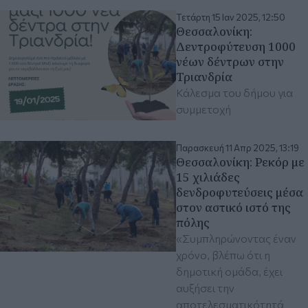
Τετάρτη 15 Ιαν 2025, 12:50
Θεσσαλονίκη:
Δεντροφύτευση 1000
νέων δέντρων στην
Τριανδρία
Κάλεσμα του δήμου για
συμμετοχή
Παρασκευή 11 Απρ 2025, 13:19
Θεσσαλονίκη: Ρεκόρ με
15 χιλιάδες
δενδροφυτεύσεις μέσα
στον αστικό ιστό της
πόλης
«Συμπληρώνοντας έναν
χρόνο, βλέπω ότι η
δημοτική ομάδα, έχει
αυξήσει την
αποτελεσματικότητά