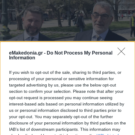
eMakedonia.gr -
Do Not Process My Personal
Information
If you wish to opt-out of the sale, sharing to third parties, or
processing of your personal or sensitive information for
targeted advertising by us, please use the below opt-out
section to confirm your selection. Please note that after your
opt-out request is processed you may continue seeing
Το παρών στη δεντροφύτευση έδωσαν εκπρόσωποι από τις
interest-based ads based on personal information utilized by
ουκρανικές κοινότητες που από την αρχή του πολέμου ζουν
us or personal information disclosed to third parties prior to
στη Θεσσαλονίκη, καθώς και εκπρόσωποι από την
your opt-out. You may separately opt-out of the further
Μητρόπολη Θεσσαλονίκης και την Μονή Βλατάδων.
disclosure of your personal information by third parties on the
IAB’s list of downstream participants. This information may
Κάνε κλικ και δες περισσότερο
emakedonia.gr
στην