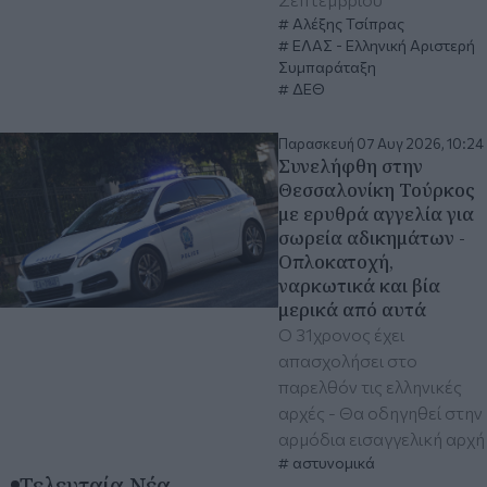
Αλέξης Τσίπρας
ΕΛΑΣ - Ελληνική Αριστερή
Συμπαράταξη
ΔΕΘ
Παρασκευή 07 Αυγ 2026, 10:24
Συνελήφθη στην
Θεσσαλονίκη Τούρκος
με ερυθρά αγγελία για
σωρεία αδικημάτων -
Οπλοκατοχή,
ναρκωτικά και βία
μερικά από αυτά
Ο 31χρονος έχει
απασχολήσει στο
παρελθόν τις ελληνικές
αρχές - Θα οδηγηθεί στην
αρμόδια εισαγγελική αρχή
αστυνομικά
Τελευταία Νέα