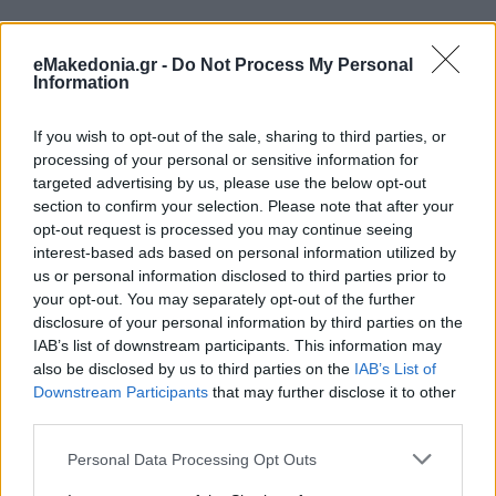
eMakedonia.gr -
Do Not Process My Personal
Information
If you wish to opt-out of the sale, sharing to third parties, or
processing of your personal or sensitive information for
targeted advertising by us, please use the below opt-out
section to confirm your selection. Please note that after your
opt-out request is processed you may continue seeing
interest-based ads based on personal information utilized by
us or personal information disclosed to third parties prior to
your opt-out. You may separately opt-out of the further
disclosure of your personal information by third parties on the
Διαβάστε περισσότερα
IAB’s list of downstream participants. This information may
also be disclosed by us to third parties on the
IAB’s List of
Downstream Participants
that may further disclose it to other
πριν 59 λεπτά
third parties.
Θεσσαλονίκη: Το
Μετρό φέρνει τα πάνω
Please note that this website/app uses one or more Google
Personal Data Processing Opt Outs
κάτω στα λεωφορεία
services and may gather and store information including but
της Καλαμαριάς - Τα