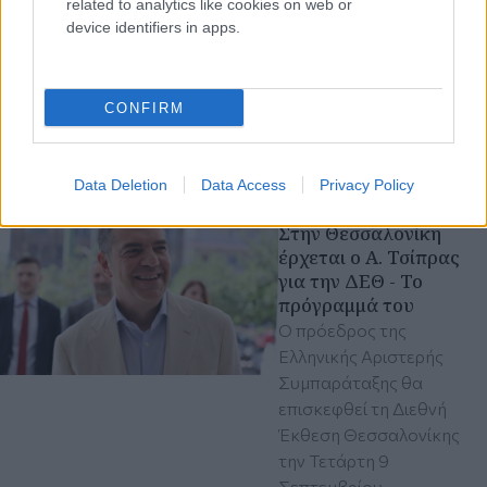
αρμόδιες τεχνικές ομάδες
related to analytics like cookies on web or
προχώρησαν στις
device identifiers in apps.
απαραίτητες ενέργειες για
την απομάκρυνση του
πτηνού και τον έλεγχο
CONFIRM
του αεροσκάφους
Αεροδρόμιο «Μακεδονία»
Data Deletion
Data Access
Privacy Policy
Παρασκευή 07 Αυγ 2026, 11:00
Στην Θεσσαλονίκη
έρχεται ο Α. Τσίπρας
για την ΔΕΘ - Το
πρόγραμμά του
Ο πρόεδρος της
Ελληνικής Αριστερής
Συμπαράταξης θα
επισκεφθεί τη Διεθνή
Έκθεση Θεσσαλονίκης
την Τετάρτη 9
Σεπτεμβρίου