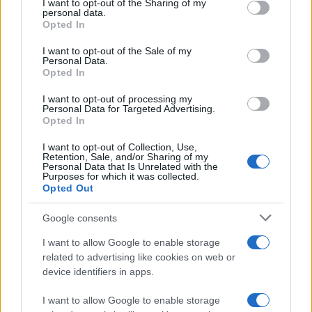
not limited to your visit or usage behaviour. You may click to
I want to opt-out of the Sharing of my
νέα δρομολόγια
personal data.
grant or deny consent to Google and its third-party tags to
Opted In
Οι αλλαγές στο δίκτυο
use your data for below specified purposes in below Google
των συγκοινωνιών και οι
consent section.
I want to opt-out of the Sale of my
Personal Data.
νέες λεωφορειακές
Opted In
γραμμές - Επιβεβαιώνεται
πλήρως το ρεπορτάζ του
I want to opt-out of processing my
Personal Data for Targeted Advertising.
emakedonia.gr
Opted In
ΟΑΣΘ
Δήμος Καλαμαριάς
I want to opt-out of Collection, Use,
Μετρό Θεσσαλονίκης
Retention, Sale, and/or Sharing of my
Personal Data that Is Unrelated with the
λεωφορεία
Purposes for which it was collected.
Opted Out
πριν 1 ώρα
Αεροδρόμιο
Google consents
«Μακεδονία»: Πτήση
I want to allow Google to enable storage
ακυρώθηκε εξαιτίας
related to advertising like cookies on web or
πτηνού που βρέθηκε σε
device identifiers in apps.
κινητήρα αεροσκάφους
Το πλήρωμα και οι
I want to allow Google to enable storage