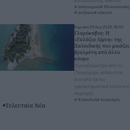
κατανάλωσης αλκοόλ
αστυνομικά
Θεσσαλονίκη
ανήλικοι
αλκοόλ
Κυριακή 09 Αυγ 2026, 18:00
Γλαρόκαβος: Η
«Γαλάζια Λίμνη» της
Χαλκιδικής που μοιάζει
βγαλμένη από άλλο
κόσμο
Λίγα χιλιόμετρα από το
Πευκοχώρι, απλώνεται
ένα από τα πιο
χαρακτηριστικά τοπία της
περιοχής
Χαλκιδική
τουρισμός
Τελευταία Νέα