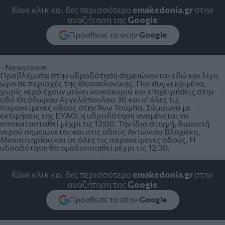
Κάνε κλικ και δες περισσότερο
emakedonia.gr
στην
αναζήτηση της
Google
Πρόσθεσέ το στην
Google
- Newsroom
Προβλήματα στην υδροδότηση σημειώνονται εδώ και λίγη
ώρα σε περιοχές της Θεσσαλονίκης. Πιο συγκεκριμένα,
χωρίς νερό έχουν μείνει νοικοκυριά και επιχειρήσεις στην
οδό Θεόδωρου Αγγελόπουλου 36 και σ' όλες τις
παρακείμενες οδούς στην Άνω Τούμπα. Σύμφωνα με
εκτιμήσεις της ΕΥΑΘ, η υδροδότηση αναμένεται να
αποκατασταθεί μέχρι τις 12:00. Την ίδια στιγμή, διακοπή
νερού σημειώνεται και στις οδούς Αντώνιου Βλαχάκη,
Μοναστηρίου και σε όλες τις παρακείμενες οδούς. Η
υδροδότηση θα ομαλοποιηθεί μέχρι τις 12:30.
Κάνε κλικ και δες περισσότερο
emakedonia.gr
στην
αναζήτηση της
Google
Πρόσθεσέ το στην
Google