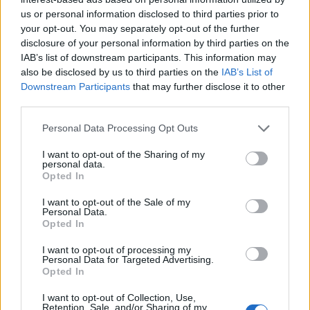
us or personal information disclosed to third parties prior to
Δευτέρα 10 Αυγ 2026, 08:24
Θεσσαλονίκη: Από το
your opt-out. You may separately opt-out of the further
«τροχαίο» στην άγρια
disclosure of your personal information by third parties on the
καταδίωξη - Τι
IAB’s list of downstream participants. This information may
also be disclosed by us to third parties on the
IAB’s List of
αποκαλύπτει το βίντεο
Downstream Participants
that may further disclose it to other
έξω από το ΑΧΕΠΑ
third parties.
Ο οδηγός του λευκού Ι.Χ.
συνελήφθη όταν
Please note that this website/app uses one or more Google
Personal Data Processing Opt Outs
διαπιστώθηκε ότι το
services and may gather and store information including but
not limited to your visit or usage behaviour. You may click to
I want to opt-out of the Sharing of my
όχημα ήταν κλεμμένο -
personal data.
grant or deny consent to Google and its third-party tags to
Άνδρες με μηχανάκι
Opted In
use your data for below specified purposes in below Google
έσπασαν το τζάμι του
consent section.
I want to opt-out of the Sale of my
αυτοκινήτου
Personal Data.
αστυνομικά
Θεσσαλονίκη
Opted In
I want to opt-out of processing my
Δευτέρα 10 Αυγ 2026, 08:08
Personal Data for Targeted Advertising.
Σαφάρι ελέγχων στη
Opted In
Θεσσαλονίκη: Εννέα
I want to opt-out of Collection, Use,
άτομα στα δίχτυα της
Retention, Sale, and/or Sharing of my