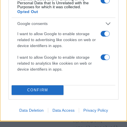
ΕΛΑΣ
Personal Data that Is Unrelated with the
Purposes for which it was collected.
Βίαιη απόπειρα ληστείας
Opted Out
από νεαρούς στο
Ωραιόκαστρο, λουκέτο
Google consents
σε μαγαζί για αλκοόλ σε
I want to allow Google to enable storage
ανήλικη και έλεγχοι-
related to advertising like cookies on web or
σκούπα από την ΕΛΑΣ
device identifiers in apps.
αστυνομικά
Θεσσαλονίκη
I want to allow Google to enable storage
related to analytics like cookies on web or
Δευτέρα 10 Αυγ 2026, 08:00
Θεσσαλονίκη: Μπλόκο
device identifiers in apps.
στη νεανική
παραβατικότητα -
Επιχείρηση-σκούπα της
CONFIRM
Αστυνομίας στο
παραλιακό μέτωπο
Έλεγχοι σε 72 ανηλίκους
Data Deletion
Data Access
Privacy Policy
και 10 καταστήματα για
την αποτροπή