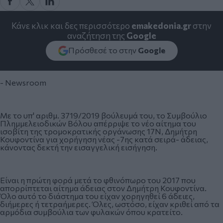
Κάνε κλικ και δες περισσότερο
emakedonia.gr
στην
αναζήτηση της
Google
Πρόσθεσέ το στην
Google
- Newsroom
Με το υπ' αριθμ. 3719/2019 βούλευμά του, το Συμβούλιο
Πλημμελειοδικών Βόλου απέρριψε το νέο αίτημα του
ισοβίτη της τρομοκρατικής οργάνωσης 17Ν, Δημήτρη
Κουφοντίνα για χορήγηση νέας -7ης κατά σειρά- άδειας,
κάνοντας δεκτή την εισαγγελική εισήγηση.
Είναι η πρώτη φορά μετά το φθινόπωρο του 2017 που
απορρίπτεται αίτημα άδειας στον Δημήτρη Κουφοντίνα.
Όλο αυτό το διάστημα του είχαν χορηγηθεί 6 άδειες,
διήμερες ή τετραήμερες. Όλες, ωστόσο, είχαν κριθεί από τα
αρμόδια συμβούλια των φυλακών όπου κρατείτο.