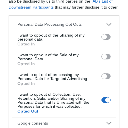
also be disclosed by us to third parties on the
IAB’s List of
Διαβάστε περισσότερα
Downstream Participants
that may further disclose it to other
third parties.
πριν 34 λεπτά
Please note that this website/app uses one or more Google
Personal Data Processing Opt Outs
Κάρπαθος: Έκλεισε η
services and may gather and store information including but
παραλία και η θάλασσα
not limited to your visit or usage behaviour. You may click to
I want to opt-out of the Sharing of my
στο «Αρδάνι» - Το
personal data.
grant or deny consent to Google and its third-party tags to
Opted In
λιμενικό ψάχνει για
use your data for below specified purposes in below Google
τυχόν πυρομαχικά
consent section.
I want to opt-out of the Sale of my
Απαγορεύεται η
Personal Data.
Opted In
παραμονή στην παραλία,
το κολύμπι και
I want to opt-out of processing my
οποιαδήποτε θαλάσσια
Personal Data for Targeted Advertising.
Opted In
δραστηριότητα
Λιμενικό Σώμα
I want to opt-out of Collection, Use,
αστυνομικά
Retention, Sale, and/or Sharing of my
Personal Data that Is Unrelated with the
Purposes for which it was collected.
Opted Out
UPDATED
πριν 1 ώρα
Το πάρτι των Soul II
Google consents