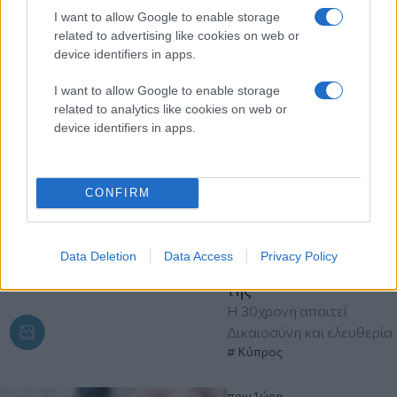
Soul στο Σάνη - Δείτε
I want to allow Google to enable storage
βίντεο
related to advertising like cookies on web or
«Back to life», μηνύματα
device identifiers in apps.
και στο τέλος ατελείωτος
χορός στη συναυλία του
I want to allow Google to enable storage
βρετανικού γκρουπ
related to analytics like cookies on web or
device identifiers in apps.
πριν 1 ώρα
«Πριν γεννηθώ, μου
στέρησαν την αγκαλιά
CONFIRM
του πατέρα μου»: Η
κόρη του Τάσου Ισαάκ
μιλά 30 χρόνια μετά τη
Data Deletion
Data Access
Privacy Policy
δολοφονία του πατέρα
της
Η 30χρονη απαιτεί
Δικαιοσύνη και ελευθερία
Κύπρος
πριν 1 ώρα