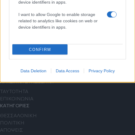
device identifiers in apps.
I want to allow Google to enable storage
Εγγραφείτε στο Newsletter μας
related to analytics like cookies on web or
device identifiers in apps.
Ενημερωθείτε πρώτοι για σημαντικότερα νέα της ημέρας
απευθείας στο email σας.
CONFIRM
Εγγραφή
Data Deletion
Data Access
Privacy Policy
ΧΡΗΣΙΜΟΙ ΣΥΝΔΕΣΜΟΙ
TAYTOTHTA
ΕΠΙΚΟΙΝΩΝΙΑ
ΚΑΤΗΓΟΡΙΕΣ
ΘΕΣΣΑΛΟΝΙΚΗ
ΠΟΛΙΤΙΚΗ
ΑΠΟΨΕΙΣ