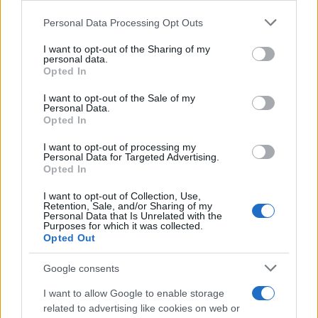
ΑΠΟΨΕΙΣ
Please note that this website/app uses one or more Google
Personal Data Processing Opt Outs
services and may gather and store information including but
Πέμπτη 18 Απριλίου 2019, 21:01
not limited to your visit or usage behaviour. You may click to
I want to opt-out of the Sharing of my
Καμία χαρά για τα χαστούκια στον Ερντογάν
personal data.
grant or deny consent to Google and its third-party tags to
Opted In
use your data for below specified purposes in below Google
ΑΠΟΨΕΙΣ
consent section.
I want to opt-out of the Sale of my
Personal Data.
Πέμπτη 11 Απριλίου 2019, 21:00
Opted In
Λατρεμένε μου, εχθρέ…
I want to opt-out of processing my
Personal Data for Targeted Advertising.
ΑΠΟΨΕΙΣ
Opted In
I want to opt-out of Collection, Use,
Retention, Sale, and/or Sharing of my
Personal Data that Is Unrelated with the
Purposes for which it was collected.
Opted Out
Περισσότερα
Google consents
I want to allow Google to enable storage
related to advertising like cookies on web or