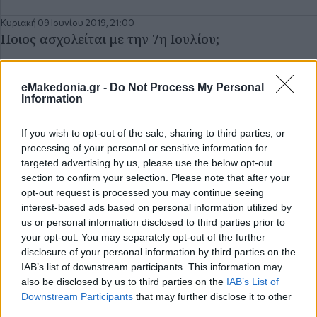
Κυριακή 09 Ιουνίου 2019, 21:00
Ποιος ασχολείται με την 7η Ιουλίου;
ΑΠΟΨΕΙΣ
eMakedonia.gr -
Do Not Process My Personal
Information
Πέμπτη 23 Μαΐου 2019, 15:01
Πότε θα ασχοληθούμε με την Ευρώπη;
If you wish to opt-out of the sale, sharing to third parties, or
processing of your personal or sensitive information for
ΑΠΟΨΕΙΣ
targeted advertising by us, please use the below opt-out
section to confirm your selection. Please note that after your
Πέμπτη 16 Μαΐου 2019, 08:00
opt-out request is processed you may continue seeing
Κάντε κράτει μέχρι τις εθνικές εκλογές
interest-based ads based on personal information utilized by
us or personal information disclosed to third parties prior to
ΑΠΟΨΕΙΣ
your opt-out. You may separately opt-out of the further
disclosure of your personal information by third parties on the
IAB’s list of downstream participants. This information may
Πέμπτη 25 Απριλίου 2019, 21:00
also be disclosed by us to third parties on the
IAB’s List of
Ησυχία… μας μετρούν
Downstream Participants
that may further disclose it to other
third parties.