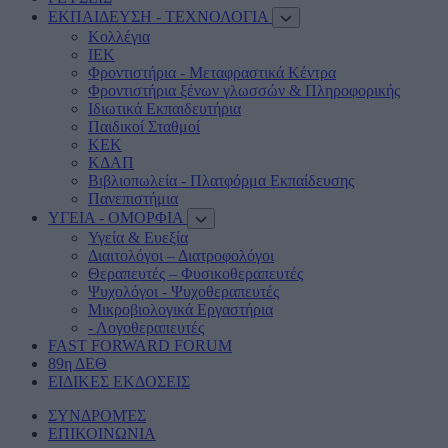
ΕΚΠΑΙΔΕΥΣΗ - ΤΕΧΝΟΛΟΓΙΑ
Κολλέγια
ΙΕΚ
Φροντιστήρια - Μεταφραστικά Κέντρα
Φροντιστήρια ξένων γλωσσών & Πληροφορικής
Ιδιωτικά Εκπαιδευτήρια
Παιδικοί Σταθμοί
ΚΕΚ
ΚΔΑΠ
Βιβλιοπωλεία - Πλατφόρμα Εκπαίδευσης
Πανεπιστήμια
ΥΓΕΙΑ - ΟΜΟΡΦΙΑ
Υγεία & Ευεξία
Διαιτολόγοι – Διατροφολόγοι
Θεραπευτές – Φυσικοθεραπευτές
Ψυχολόγοι - Ψυχοθεραπευτές
Μικροβιολογικά Εργαστήρια
- Λογοθεραπευτές
FAST FORWARD FORUM
89η ΔΕΘ
ΕΙΔΙΚΕΣ ΕΚΔΟΣΕΙΣ
ΣΥΝΔΡΟΜΈΣ
ΕΠΙΚΟΙΝΩΝΙΑ