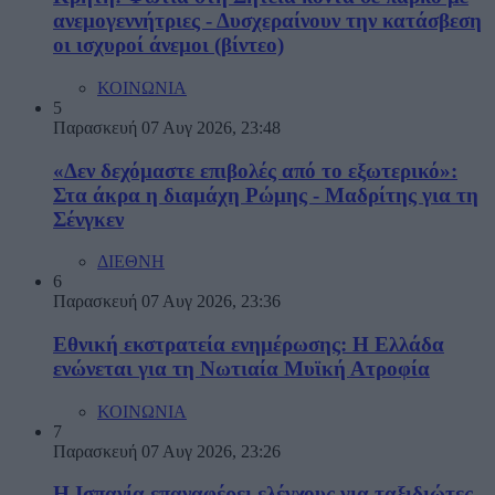
ανεμογεννήτριες - Δυσχεραίνουν την κατάσβεση
οι ισχυροί άνεμοι (βίντεο)
ΚΟΙΝΩΝΙΑ
5
Παρασκευή 07 Αυγ 2026, 23:48
«Δεν δεχόμαστε επιβολές από το εξωτερικό»:
Στα άκρα η διαμάχη Ρώμης - Μαδρίτης για τη
Σένγκεν
ΔΙΕΘΝΗ
6
Παρασκευή 07 Αυγ 2026, 23:36
Εθνική εκστρατεία ενημέρωσης: Η Ελλάδα
ενώνεται για τη Νωτιαία Μυϊκή Ατροφία
ΚΟΙΝΩΝΙΑ
7
Παρασκευή 07 Αυγ 2026, 23:26
Η Ισπανία επαναφέρει ελέγχους για ταξιδιώτες