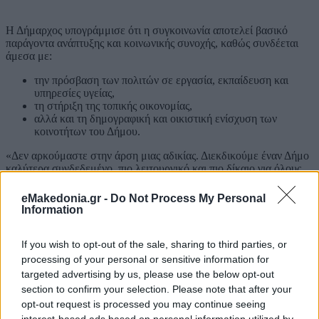
Η Δήμαρχος υπογράμμισε ότι η συγκοινωνία αποτελεί βασικό
παράγοντα ανάπτυξης και κοινωνικής συνοχής, καθώς συνδέεται
άμεσα με:
την πρόσβαση των πολιτών σε εργασία, εκπαίδευση και
υπηρεσίες υγείας,
τη στήριξη της τοπικής οικονομίας,
αλλά και τη δημογραφική και οικιστική ενίσχυση των
κοινοτήτων του Δήμου.
«Δεν αρκούμαστε στην άρση μιας αδικίας. Διεκδικούμε έναν Δήμο
καλύτερα συνδεδεμένο, πιο λειτουργικό και πιο δίκαιο για όλους
τους δημότες. Η συγκοινωνία είναι δικαίωμα και βασική
προϋπόθεση ανάπτυξης για κάθε περιοχή του Δήμου Λαγκαδά»,
eMakedonia.gr -
Do Not Process My Personal
τόνισε η κα. Ανδρεάδου.
Information
Κάνε κλικ και δες περισσότερο
emakedonia.gr
στην αναζήτηση
της
Google
If you wish to opt-out of the sale, sharing to third parties, or
processing of your personal or sensitive information for
Πρόσθεσέ το στην
Google
targeted advertising by us, please use the below opt-out
section to confirm your selection. Please note that after your
ΘΕΣΣΑΛΟΝΙΚΗ
opt-out request is processed you may continue seeing
Δήμος Λαγκαδά