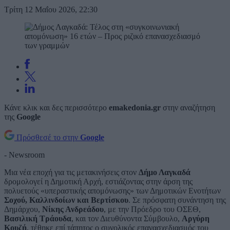
Τρίτη 12 Μαΐου 2026, 22:30
Κάνε κλικ και δες περισσότερο
emakedonia.gr
στην αναζήτηση
της
Google
Πρόσθεσέ το στην
Google
- Newsroom
Μια νέα εποχή για τις μετακινήσεις στον
Δήμο Λαγκαδά
δρομολογεί η Δημοτική Αρχή, εστιάζοντας στην άρση της
πολυετούς «υπεραστικής απομόνωσης» των Δημοτικών Ενοτήτων
Σοχού, Καλλινδοίων και Βερτίσκου
. Σε πρόσφατη συνάντηση της
Δημάρχου,
Νίκης Ανδρεάδου
, με την Πρόεδρο του ΟΣΕΘ,
Βασιλική Τράουδα
, και τον Διευθύνοντα Σύμβουλο,
Αργύρη
Κουζή
, τέθηκε επί τάπητος ο συνολικός επανασχεδιασμός του