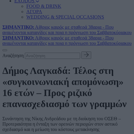
EXODOS
FOOD & DRINK
ΑΓΟΡΑ
WEDDING & SPECIAL OCCASIONS
ΣΗΜΑΝΤΙΚΟ:
Αίθριος καιρός με σταθερά 38αρια - Που
αναμένονται καταιγίδες και ποια η πρόγνωση του Σαββατοκύριακου
ΣΗΜΑΝΤΙΚΟ:
Αίθριος καιρός με σταθερά 38αρια - Που
αναμένονται καταιγίδες και ποια η πρόγνωση του Σαββατοκύριακου
Αναζήτηση
Δήμος Λαγκαδά: Τέλος στη
«συγκοινωνιακή απομόνωση»
16 ετών – Προς ριζικό
επανασχεδιασμό των γραμμών
Συνάντηση της Νίκης Ανδρεάδου με τη διοίκηση του ΟΣΕΘ –
Προτεραιότητα η ένταξη των ορεινών περιοχών στον αστικό
σχεδιασμό και η μείωση του κόστους μετακίνησης