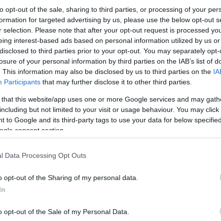
to opt-out of the sale, sharing to third parties, or processing of your per
formation for targeted advertising by us, please use the below opt-out s
r selection. Please note that after your opt-out request is processed y
eing interest-based ads based on personal information utilized by us or
disclosed to third parties prior to your opt-out. You may separately opt-
losure of your personal information by third parties on the IAB’s list of
. This information may also be disclosed by us to third parties on the
IA
Participants
that may further disclose it to other third parties.
 that this website/app uses one or more Google services and may gath
including but not limited to your visit or usage behaviour. You may click 
 to Google and its third-party tags to use your data for below specifi
ogle consent section.
Το HDP αποφάσισε να μην κατεβάσει υποψήφιους 
Τουρκίας: την Άγκυρα, την Κωνσταντινούπολη, τα
l Data Processing Opt Outs
o opt-out of the Sharing of my personal data.
Στις προηγούμενες τοπικές εκλογές, τον Μάρτι
45,5%.
In
o opt-out of the Sale of my Personal Data.
Η αναμέτρηση για τους δύο μεγάλους συνασπισ