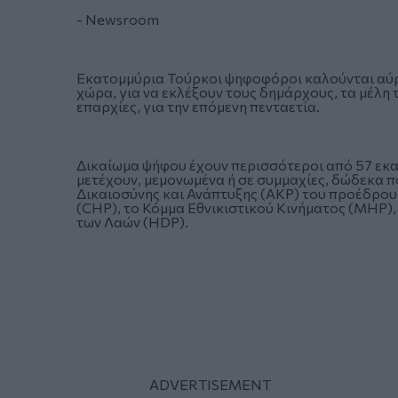
- Newsroom
Εκατομμύρια Τούρκοι ψηφοφόροι καλούνται αύριο
χώρα, για να εκλέξουν τους δημάρχους, τα μέλη
επαρχίες, για την επόμενη πενταετία.
Δικαίωμα ψήφου έχουν περισσότεροι από 57 εκατ
μετέχουν, μεμονωμένα ή σε συμμαχίες, δώδεκα π
Δικαιοσύνης και Ανάπτυξης (AKP) του προέδρου
(CHP), το Κόμμα Εθνικιστικού Κινήματος (MHP), 
των Λαών (HDP).