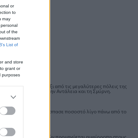
sonal or
ection to
ou may
 personal
out of the
 downstream
B’s List of
er and store
to grant or
ed purposes
για τη δημαρχία σε έξι από τις μεγαλύτερες πόλεις της
 Άδανα, τη Μερσίνη, την Αντάλεια και τη Σμύρνη.
ο του 2014, το AKP απέσπασε ποσοστό λίγο πάνω από το
μούς αυτών των εκλογών προμηνύεται αμφίρροπη στους