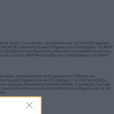
 σε αυτές τις εκλογές, συγκροτώντας τη Λαϊκή Συμμαχία
υ δε σε 30 μητροπολιτικούς δήμους και 51 επαρχίες. Το MHP
 (μεταξύ των οποίων είναι η Άγκυρα, η Κωνσταντινούπολη,
ιρ κ.α.), ενώ το AKP θα στηρίξει τους υποψηφίους του MHP
την άλλη, συγκρότησαν τη Συμμαχία του Έθνους και
ολιτικούς δήμους και σε 27 επαρχίες: το CHP κατεβάζει
ια, Σμύρνη, Κωνσταντινούπολη, Χατάι, Εσκισεχίρ κ.α.) και
. Στους υπόλοιπους οκτώ μητροπολιτικούς δήμους και σε 24
τα.