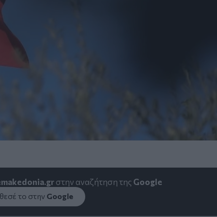
emakedonia.gr
στην αναζήτηση της
Google
εσέ το στην
Google