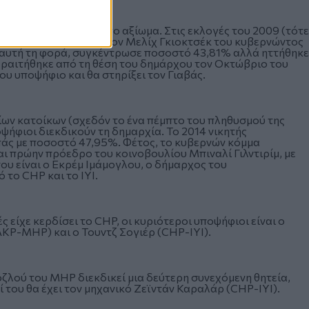
ικεί για τρίτη φορά το αξίωμα. Στις εκλογές του 2009 (τότε
 αλλά ηττήθηκε από τον Μελίχ Γκιοκτσέκ του κυβερνώντος
 αυτή τη φορά, συγκέντρωσε ποσοστό 43,81% αλλά ηττήθηκε
 παραιτήθηκε από τη θέση του δημάρχου τον Οκτώβριο του
 του υποψήφιο και θα στηρίξει τον Γιαβάς.
ίων κατοίκων (σχεδόν το ένα πέμπτο του πληθυσμού της
ψήφιοι διεκδικούν τη δημαρχία. Το 2014 νικητής
άς με ποσοστό 47,95%. Φέτος, το κυβερνών κόμμα
 πρώην πρόεδρο του κοινοβουλίου Μπιναλί Γιλντιρίμ, με
ου είναι ο Εκρέμ Ιμάμογλου, ο δήμαρχος του
 το CHP και το IYI.
 είχε κερδίσει το CHP, οι κυριότεροι υποψήφιοι είναι ο
KP-MHP) και ο Τουντζ Σογιέρ (CHP-IYI).
ζλού του MHP διεκδικεί μια δεύτερη συνεχόμενη θητεία,
ί του θα έχει τον μηχανικό Ζεϊντάν Καραλάρ (CHP-IYI).