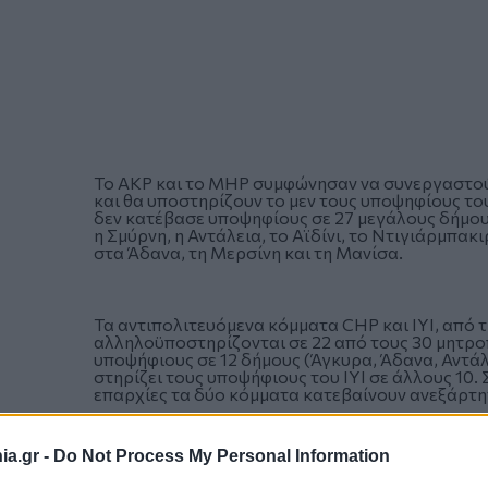
Το AKP και το MHP συμφώνησαν να συνεργαστούν
και θα υποστηρίζουν το μεν τους υποψηφίους το
δεν κατέβασε υποψηφίους σε 27 μεγάλους δήμους
η Σμύρνη, η Αντάλεια, το Αϊδίνι, το Ντιγιάρμπακ
στα Άδανα, τη Μερσίνη και τη Μανίσα.
Τα αντιπολιτευόμενα κόμματα CHP και IYI, από 
αλληλοϋποστηρίζονται σε 22 από τους 30 μητροπ
υποψήφιους σε 12 δήμους (Άγκυρα, Άδανα, Αντάλε
στηρίζει τους υποψήφιους του IYI σε άλλους 10
επαρχίες τα δύο κόμματα κατεβαίνουν ανεξάρτη
a.gr -
Do Not Process My Personal Information