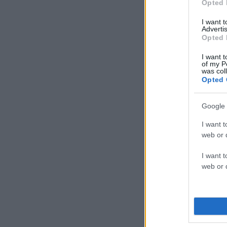
Opted 
I want 
Advertis
Opted 
I want t
of my P
was col
Opted 
Google 
I want t
web or d
I want t
web or d