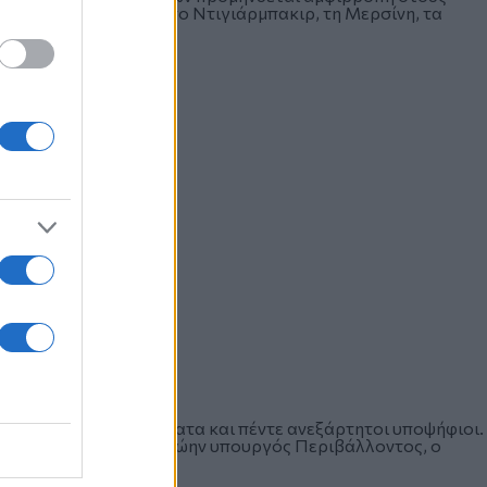
ν Κωνσταντινούπολη, το Ντιγιάρμπακιρ, τη Μερσίνη, τα
ν επτά πολιτικά κόμματα και πέντε ανεξάρτητοι υποψήφιοι.
 ο αντιπρόεδρος και πρώην υπουργός Περιβάλλοντος, ο