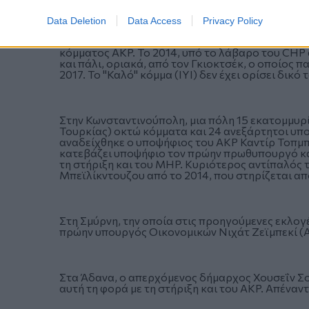
Data Deletion
Data Access
Privacy Policy
Το CHP κατεβάζει τον Μανσούρ Γιαβάς, που διεκδ
είχε κατέβει με το MHP) απέσπασε ποσοστό 25%
κόμματος AKP. Το 2014, υπό το λάβαρο του CHP
και πάλι, οριακά, από τον Γκιοκτσέκ, ο οποίος
2017. Το "Καλό" κόμμα (IYI) δεν έχει ορίσει δικό
Στην Κωνσταντινούπολη, μια πόλη 15 εκατομμυρ
Τουρκίας) οκτώ κόμματα και 24 ανεξάρτητοι υπο
αναδείχθηκε ο υποψήφιος του AKP Καντίρ Τοπμπ
κατεβάζει υποψήφιο τον πρώην πρωθυπουργό και
τη στήριξη και του MHP. Κυριότερος αντίπαλός τ
Μπεϊλίκντουζου από το 2014, που στηρίζεται από
Στη Σμύρνη, την οποία στις προηγούμενες εκλογές
πρώην υπουργός Οικονομικών Νιχάτ Ζεϊμπεκί (A
Στα Άδανα, ο απερχόμενος δήμαρχος Χουσεΐν Σο
αυτή τη φορά με τη στήριξη και του AKP. Απέναντ