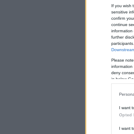
If you wish 
sensitive in
confirm you
continue se
information 
further disc
participants
Downstream 
Please note
information 
deny consent
in below Go
Persona
I want t
Opted 
I want t