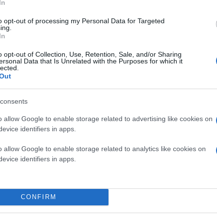
In
μητροπολιτικούς δήμους, ιδίως στην Άγκυρα, τη
Άδανα και την Αντάλεια.
to opt-out of processing my Personal Data for Targeted
ing.
In
o opt-out of Collection, Use, Retention, Sale, and/or Sharing
ersonal Data that Is Unrelated with the Purposes for which it
lected.
Out
consents
o allow Google to enable storage related to advertising like cookies on
evice identifiers in apps.
o allow Google to enable storage related to analytics like cookies on
evice identifiers in apps.
Στην πρωτεύουσα Άγκυρα τη δημαρχία διεκδικού
CONFIRM
Υποψήφιος για το AKP είναι ο Μεχμέτ Οζασεκί,
οποίος στηρίζεται και από το MHP.