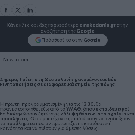
Κάνε κλικ και δες περισσότερο
emakedonia.gr
στην
αναζήτηση της
Google
Πρόσθεσέ το στην
Google
- Newsroom
Σήμερα, Τρίτη, στη Θεσσαλονίκη, αναμένονται δύο
κινητοποιήσεις σε διαφορετικά σημεία της πόλης.
Η πρώτη, προγραμματισμένη για τις
13:30
, θα
πραγματοποιηθεί έξω από το
ΥΜΑΘ
, όπου
εκπαιδευτικοί
θα διαδηλώσουν ζητώντας
κάλυψη θέσεων στα σχολεία
και
προσλήψεις
. Οι συμμετέχοντες επιδιώκουν να αναδείξουν
τα προβλήματα που αντιμετωπίζει η εκπαιδευτική
κοινότητα και να πιέσουν για άμεσες λύσεις.