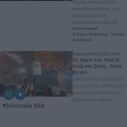
Για την αποτροπή της
παραβατικότητας των
ανηλίκων και της
κατανάλωσης αλκοόλ
αστυνομικά
Δήμος Νεάπολης - Συκεών
ανήλικοι
Κυριακή 09 Αυγ 2026, 11:08
Το πάρτι των Soul II
Soul στο Σάνη - Δείτε
βίντεο
«Back to life», μηνύματα
και στο τέλος ατελείωτος
χορός στη συναυλία του
βρετανικού γκρουπ
Τελευταία Νέα