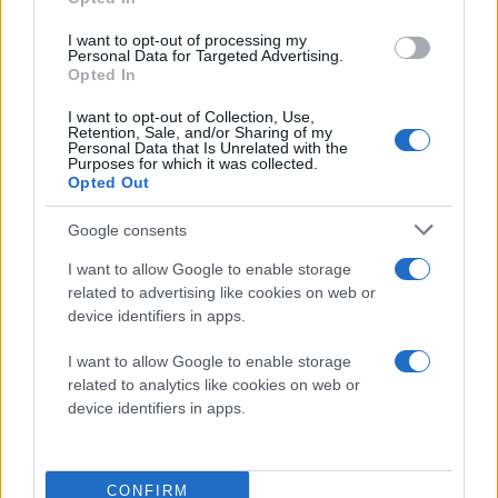
Κυριακή 09 Αυγ 2026, 18:00
Γλαρόκαβος: Η
I want to opt-out of processing my
Personal Data for Targeted Advertising.
«Γαλάζια Λίμνη» της
Opted In
Χαλκιδικής που μοιάζει
βγαλμένη από άλλο
I want to opt-out of Collection, Use,
Retention, Sale, and/or Sharing of my
κόσμο
Personal Data that Is Unrelated with the
Purposes for which it was collected.
Λίγα χιλιόμετρα από το
Opted Out
Πευκοχώρι, απλώνεται
ένα από τα πιο
Google consents
χαρακτηριστικά τοπία της
I want to allow Google to enable storage
περιοχής
related to advertising like cookies on web or
Χαλκιδική
τουρισμός
device identifiers in apps.
Κυριακή 09 Αυγ 2026, 12:18
I want to allow Google to enable storage
Στο αποκορύφωμά της
related to analytics like cookies on web or
η έξοδος των
device identifiers in apps.
αδειούχων του
Αυγούστου: Γέμισαν
δρόμοι, ΚΤΕΛ και
CONFIRM