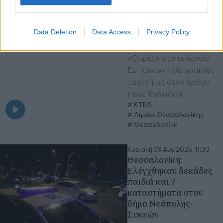
αεροδρόμια -
Καθυστερήσεις στα
Μάλγαρα
Data Deletion
Data Access
Privacy Policy
Στο 100% η πληρότητα
στο ΚΤΕΛ Μακεδονία -
«Ουρές» στο τελωνείο
Ευ΄ζώνων - Με χαμηλές
ταχύτητες στον δρόμο
προς Χαλκιδική
ΚΤΕΛ
Λιμάνι Θεσσαλονίκης
Θεσσαλονίκη
Κυριακή 09 Αυγ 2026, 11:30
Θεσσαλονίκη:
Ελέγχθηκαν δεκάδες
παιδιά και 7
καταστήματα στον
δήμο Νεάπολης-
Συκεών